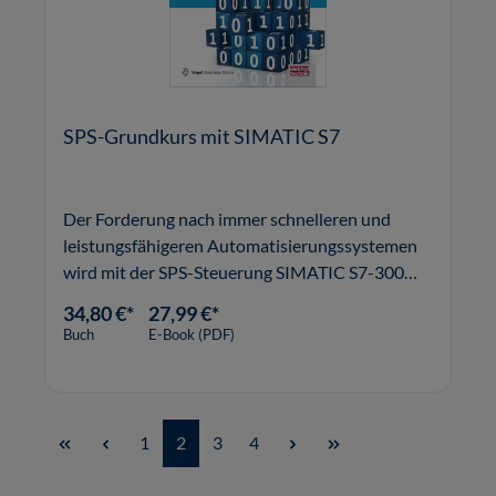
SPS-Grundkurs mit SIMATIC S7
Der Forderung nach immer schnelleren und
leistungsfähigeren Automatisierungssystemen
wird mit der SPS-Steuerung SIMATIC S7-300
nachgekommen. Alle Übungen und
34,80 €*
27,99 €*
Beschreibungen dieses Buches basieren auf
Buch
E-Book (PDF)
diesem System.
Seite
Seite
Seite
Seite
1
2
3
4