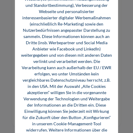
und Standortbestimmung), Verbesserung der
Webseite und personalisierter
interessenbasierter digitaler Werbemaßnahmen
(einschließlich Re-Marketing) sowie den
Nutzerbedürfnissen angepasster Darstellung zu
sammeln. Diese Informationen können auch an
Dritte (insb. Werbepartner und Social Media
Anbieter wie Facebook und LinkedIn)
weitergegeben und von diesen mit anderen Daten
Steuerungstechnik (Software)
verlinkt und verarbeitet werden. Die
Verarbeitung kann auch außerhalb der EU / EWR
erfolgen, wo unter Umständen kein
vergleichbares Datenschutzniveau herrscht, z.B.
Das multimediales Lernprogramm beinhaltet
in den USA. Mit der Auswahl „Alle Cookies
einen Schaltungssimulator und über 30
akzeptieren“ willigen Sie in die vorgenannte
Entwurfsaufgaben, mit denen eigene
Verwendung der Technologien und Weitergabe
Schaltungen geübt werden.
der Informationen an die Dritten ein. Diese
22,00 €*
Einwilligung können Sie jederzeit mit Wirkung
Online, Download
für die Zukunft über den Button „Konfigurieren“
in unserem Cookie-Management-Tool
widerrufen. Weitere Informationen über die