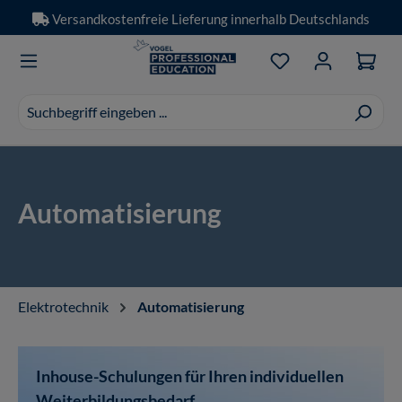
Versandkostenfreie Lieferung innerhalb Deutschlands
Zum Hauptinhalt springen
Du hast 0 Produkt
Suchvorschläge
erscheinen
während
der
Eingabe.
Automatisierung
Elektrotechnik
Automatisierung
Inhouse-Schulungen für Ihren individuellen
Weiterbildungsbedarf