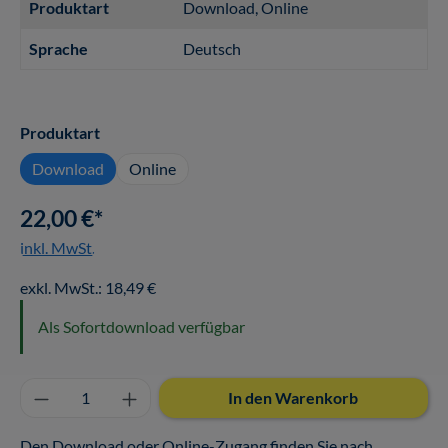
Produktart
Download
, Online
Sprache
Deutsch
auswählen
Produktart
Download
Online
22,00 €*
inkl. MwSt.
exkl. MwSt.: 18,49 €
Als Sofortdownload verfügbar
Produkt Anzahl: Gib den gewünschten Wert ei
In den Warenkorb
Den Download oder Online-Zugang finden Sie nach