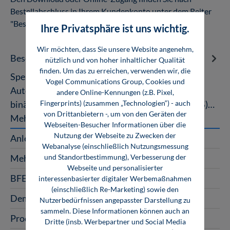
Bestellabschluss in Ihrem Kundenkonto unter dem Reiter
"Bestellungen".
Ihre Privatsphäre ist uns wichtig.
Wir möchten, dass Sie unsere Website angenehm,
Beschreibung
nützlich und von hoher inhaltlicher Qualität
finden. Um das zu erreichen, verwenden wir, die
Speicherprogrammierbare Steuerung
Vogel Communications Group, Cookies und
Automatisierungstechnik Von Grundlagen der
andere Online-Kennungen (z.B. Pixel,
Fingerprints) (zusammen „Technologien“) - auch
binären Steuerungen, Steuerungsarten (VPS, SPS)…
von Drittanbietern -, um von den Geräten der
Mehr
Webseiten-Besucher Informationen über die
Nutzung der Webseite zu Zwecken der
Anleitung
Webanalyse (einschließlich Nutzungsmessung
und Standortbestimmung), Verbesserung der
Mehrplatzlizenzen
Webseite und personalisierter
BFE-Oldenburg
interessenbasierter digitaler Werbemaßnahmen
(einschließlich Re-Marketing) sowie den
Demo-Version
Nutzerbedürfnissen angepasster Darstellung zu
sammeln. Diese Informationen können auch an
Produktart
Dritte (insb. Werbepartner und Social Media