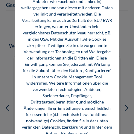
Anbieter wie Facebook und LinkedIn)
Gesellenangebot
weitergegeben und von diesen mit anderen Daten
verlinkt und verarbeitet werden. Die
Verarbeitung kann auch außerhalb der EU / EWR
erfolgen, wo unter Umständen kein
vergleichbares Datenschutzniveau herrscht, z.B.
in den USA. Mit der Auswahl „Alle Cookies
Produktgalerie überspringen
Weitere Medien zum Thema
akzeptieren“ willigen Sie in die vorgenannte
Verwendung der Technologien und Weitergabe
der Informationen an die Dritten ein. Diese
Einwilligung können Sie jederzeit mit Wirkung
für die Zukunft über den Button „Konfigurieren“
in unserem Cookie-Management-Tool
widerrufen. Weitere Informationen über die
verwendeten Technologien, Anbieter,
Speicherdauer, Empfänger,
Drittstaatenübermittlung und mögliche
Änderungen Ihrer Einstellungen, einschließlich
für essentielle (d.h. technisch bzw. funktional
notwendige) Cookies, finden Sie in der unten
verlinkten Datenschutzerklärung und hinter dem
Button „Konfigurieren“.