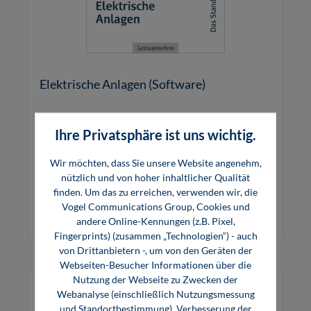
Elektrische Anlagen (Software)
Ihre Privatsphäre ist uns wichtig.
Das multimediale Lernprogramm erklärt
elektrische Anlagen unter Berücksichtigung der
Wir möchten, dass Sie unsere Website angenehm,
erforderlichen Schutzmaßnahmen. Erfahren Sie
nützlich und von hoher inhaltlicher Qualität
mehr.
finden. Um das zu erreichen, verwenden wir, die
22,00 €*
Vogel Communications Group, Cookies und
Online, Download
andere Online-Kennungen (z.B. Pixel,
Fingerprints) (zusammen „Technologien“) - auch
von Drittanbietern -, um von den Geräten der
Webseiten-Besucher Informationen über die
Nutzung der Webseite zu Zwecken der
Webanalyse (einschließlich Nutzungsmessung
und Standortbestimmung), Verbesserung der