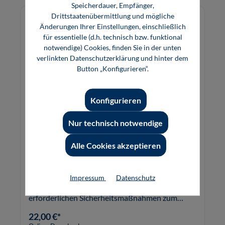
Speicherdauer, Empfänger,
Drittstaatenübermittlung und mögliche
Änderungen Ihrer Einstellungen, einschließlich
für essentielle (d.h. technisch bzw. funktional
notwendige) Cookies, finden Sie in der unten
verlinkten Datenschutzerklärung und hinter dem
Button „Konfigurieren“.
Konfigurieren
Nur technisch notwendige
IT-Sicherheit (Software)
Alle Cookies akzeptieren
Das multimediale Lernprogramm vermittelt die
Impressum
Datenschutz
Grundlagen zur Informationssicherheit und
erforderlichen Sicherheitsmaßnahmen zum
Schutz der Daten und IT-Systeme in kleinen und
22,00 €*
mittleren Unternehmen.