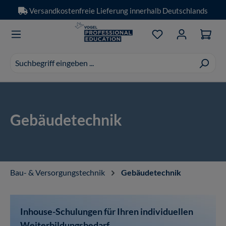
Versandkostenfreie Lieferung innerhalb Deutschlands
Zum Hauptinhalt springen
Du hast 0 Produkt
Suchvorschläge
erscheinen
während
der
Eingabe.
Gebäudetechnik
Bau- & Versorgungstechnik
Gebäudetechnik
Inhouse-Schulungen für Ihren individuellen
Weiterbildungsbedarf