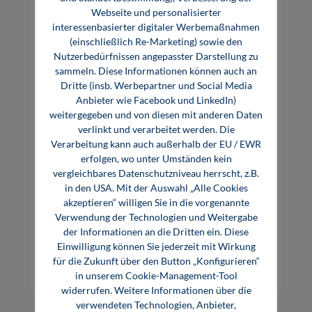
Webseite und personalisierter
interessenbasierter digitaler Werbemaßnahmen
(einschließlich Re-Marketing) sowie den
Nutzerbedürfnissen angepasster Darstellung zu
sammeln. Diese Informationen können auch an
Dritte (insb. Werbepartner und Social Media
Anbieter wie Facebook und LinkedIn)
weitergegeben und von diesen mit anderen Daten
verlinkt und verarbeitet werden. Die
Beleuchtungstechnik (Software)
Verarbeitung kann auch außerhalb der EU / EWR
erfolgen, wo unter Umständen kein
vergleichbares Datenschutzniveau herrscht, z.B.
in den USA. Mit der Auswahl „Alle Cookies
Das multimediale Lernprogramm vermittelt die
akzeptieren“ willigen Sie in die vorgenannte
physikalischen Grundlagen des Lichts,
Verwendung der Technologien und Weitergabe
Lichterzeugung und die Planung von
der Informationen an die Dritten ein. Diese
Beleuchtungsanlagen.
Einwilligung können Sie jederzeit mit Wirkung
22,00 €*
für die Zukunft über den Button „Konfigurieren“
Online, Download
in unserem Cookie-Management-Tool
widerrufen. Weitere Informationen über die
verwendeten Technologien, Anbieter,