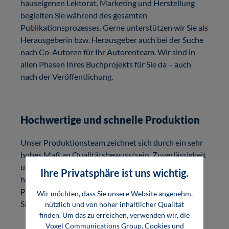
hauseigenen Lektorat, Marketing und Herstellung
begleiten Sie während des gesamten
Publikationsprozesses. Gerne unterstützen wir Sie als
Herausgeberin bzw. Herausgeber auch bei der Suche
nach Co-Autoren für Ihr Autorenteam. Wir sind in
allen Phasen Ihres Buchprojekts für Sie da – auch
nach der Veröffentlichung.
Hochwertige und schnelle Produktion
Unser Produktionsteam zeichnet sich durch ein sehr
hohes Maß an Qualitätsbewusstsein, Zuverlässigkeit
und Termintreue aus. Ihr Buch erscheint in
Ihre Privatsphäre ist uns wichtig.
hochwertig gedruckter Form und als E-Book. Je nach
Produktionsprozess dauert es 1,5 bis 6 Monate, bis
Wir möchten, dass Sie unsere Website angenehm,
Sie Ihr Buch in der Hand halten.
nützlich und von hoher inhaltlicher Qualität
finden. Um das zu erreichen, verwenden wir, die
Vogel Communications Group, Cookies und