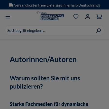
Versandkostenfreie Lieferung innerhalb Deutschlands
Zum Hauptinhalt springen
Du hast 0 Produkt
Suchvorschläge
erscheinen
während
der
Eingabe.
Autorinnen/Autoren
Warum sollten Sie mit uns
publizieren?
Starke Fachmedien für dynamische