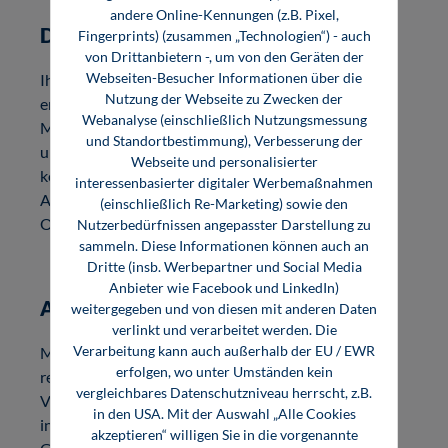
andere Online-Kennungen (z.B. Pixel,
Digitale Formate
Fingerprints) (zusammen „Technologien“) - auch
von Drittanbietern -, um von den Geräten der
Webseiten-Besucher Informationen über die
Ihre Publikation wird als E-Book im Format PDF
Nutzung der Webseite zu Zwecken der
erscheinen. Ein Wasserzeichen (Digital Rights
Webanalyse (einschließlich Nutzungsmessung
Management) schützt die E-Book-Datei gegen
und Standortbestimmung), Verbesserung der
unrechtmäßige Verwendung. Der buchbegleitende,
Webseite und personalisierter
kostenlose Onlineservice InfoClick bietet Ihnen als
interessenbasierter digitaler Werbemaßnahmen
Autorin oder Autor die Möglichkeit, Ihr Buch um
(einschließlich Re-Marketing) sowie den
Onlineinhalte zu erweitern.
Nutzerbedürfnissen angepasster Darstellung zu
sammeln. Diese Informationen können auch an
Dritte (insb. Werbepartner und Social Media
Anbieter wie Facebook und LinkedIn)
Autorenrabatt und Honorar
weitergegeben und von diesen mit anderen Daten
verlinkt und verarbeitet werden. Die
Verarbeitung kann auch außerhalb der EU / EWR
Mit der o. g. Vermarktung Ihres Buchs über unsere
erfolgen, wo unter Umständen kein
reichweitenstarken Medien erfolgt auch eine
vergleichbares Datenschutzniveau herrscht, z.B.
Vermarktung Ihrer Person als Expertin oder Experte
in den USA. Mit der Auswahl „Alle Cookies
in Ihrer Zielbranche oder Fachcommunity.
akzeptieren“ willigen Sie in die vorgenannte