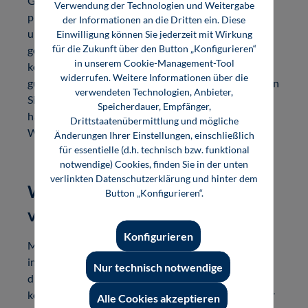
Gleichzeitig kann das Buch beispielsweise auch als
Verwendung der Technologien und Weitergabe
professionelle Seminarunterlage eingesetzt werden
der Informationen an die Dritten ein. Diese
und unterstützt Sie bei der Kundenbindung und -
Einwilligung können Sie jederzeit mit Wirkung
für die Zukunft über den Button „Konfigurieren“
gewinnung. Gerne fördern wir die Maßnahmen mit
in unserem Cookie-Management-Tool
kostenlosen Autorenexemplaren und einem
widerrufen. Weitere Informationen über die
günstigen Autorenrabatt. Selbstverständlich erhalten
verwendeten Technologien, Anbieter,
Sie auch ein absatzbezogenes Autorenhonorar und
Speicherdauer, Empfänger,
haben Anspruch auf Vergütungszahlungen der VG
Drittstaatenübermittlung und mögliche
Wort.
Änderungen Ihrer Einstellungen, einschließlich
für essentielle (d.h. technisch bzw. funktional
notwendige) Cookies, finden Sie in der unten
verlinkten Datenschutzerklärung und hinter dem
Wie können Sie bei uns
Button „Konfigurieren“.
veröffentlichen?
Konfigurieren
Möchten Sie mit uns zusammenarbeiten? Wir sind
immer auf der Suche nach Autorinnen und Autoren,
Nur technisch notwendige
die komplexe Inhalte verständlich aufbereiten
können. Laden Sie sich gleich den Planungsbogen zur
Alle Cookies akzeptieren