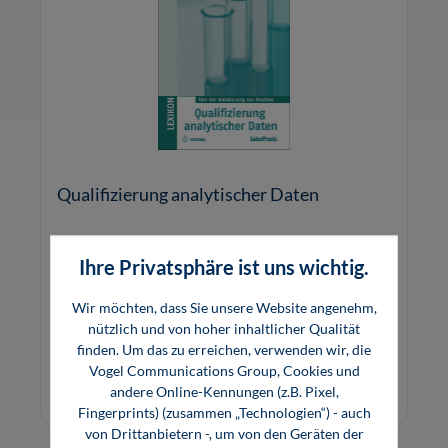
Qualifizierung analytischer Daten
Ihre Privatsphäre ist uns wichtig.
Entwickler und Anwender analytischer
Verfahren benötigen bei der Durchführung von
Wir möchten, dass Sie unsere Website angenehm,
Validierungsaufgaben Klarheit über Methoden,
nützlich und von hoher inhaltlicher Qualität
Vorgehensweisen und Standardbegriffe. Im Buch
finden. Um das zu erreichen, verwenden wir, die
9,80 €*
werden diese aufgelistet, beschrieben und mit
Vogel Communications Group, Cookies und
39,80 €*
Beispielen veranschaulicht.
andere Online-Kennungen (z.B. Pixel,
E-Book (PDF)
Fingerprints) (zusammen „Technologien“) - auch
von Drittanbietern -, um von den Geräten der