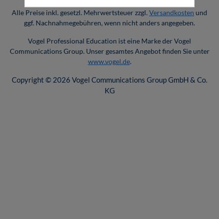
Alle Preise inkl. gesetzl. Mehrwertsteuer zzgl.
Versandkosten
und
ggf. Nachnahmegebühren, wenn nicht anders angegeben.
Vogel Professional Education ist eine Marke der Vogel
Communications Group. Unser gesamtes Angebot finden Sie unter
www.vogel.de
.
Copyright © 2026 Vogel Communications Group GmbH & Co.
KG