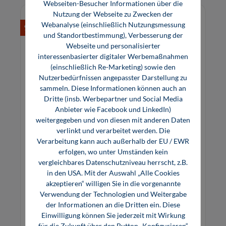
Webseiten-Besucher Informationen über die
Nutzung der Webseite zu Zwecken der
Webanalyse (einschließlich Nutzungsmessung
%
und Standortbestimmung), Verbesserung der
Webseite und personalisierter
interessenbasierter digitaler Werbemaßnahmen
(einschließlich Re-Marketing) sowie den
Nutzerbedürfnissen angepasster Darstellung zu
sammeln. Diese Informationen können auch an
Dritte (insb. Werbepartner und Social Media
Anbieter wie Facebook und LinkedIn)
weitergegeben und von diesen mit anderen Daten
verlinkt und verarbeitet werden. Die
Preparative Low Pressure Liquid
Verarbeitung kann auch außerhalb der EU / EWR
Chromatography
erfolgen, wo unter Umständen kein
vergleichbares Datenschutzniveau herrscht, z.B.
in den USA. Mit der Auswahl „Alle Cookies
This monograph closes a sorely felt gap between
akzeptieren“ willigen Sie in die vorgenannte
preparative HPLC and production-scale
Verwendung der Technologien und Weitergabe
separations. Precisely in this broad area of
der Informationen an die Dritten ein. Diese
separation science there is a real need that is far
Einwilligung können Sie jederzeit mit Wirkung
39,80 €*
36,80 €*
greater than generally assumed. Very many
für die Zukunft über den Button „Konfigurieren“