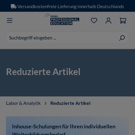
Versandkostenfreie Lieferung innerhalb Deutschlands
Zum Hauptinhalt springen
Du hast 0 Produkt
Suchvorschläge
erscheinen
während
der
Eingabe.
Reduzierte Artikel
Labor & Analytik
Reduzierte Artikel
Inhouse-Schulungen für Ihren individuellen
Weiterbildungsbedarf