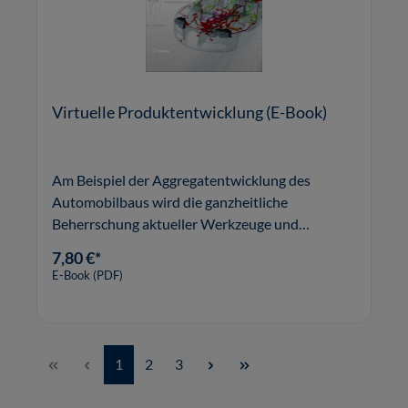
Virtuelle Produktentwicklung (E-Book)
Am Beispiel der Aggregatentwicklung des
Automobilbaus wird die ganzheitliche
Beherrschung aktueller Werkzeuge und
Methoden zur computergestützten
7,80 €*
Ingenieursarbeit gezeigt.
E-Book (PDF)
Seite
Seite
Seite
1
2
3