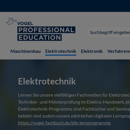
 Hauptinhalt springen
Zur Suche springen
Zur Hauptnavigation springen
Suchvorschläge
erscheinen
während
der
Maschinenbau
Elektrotechnik
Elektronik
Verfahren
Eingabe.
Elektrotechnik
Lernen Sie unsere vielfältigen Fachmedien für Elektrot
Techniker- und Meisterprüfung im Elektro-Handwerk, bi
Elektrotechnik-Programms sind Fachbücher und Seminar
beliebt sind zudem unsere zahlreichen digitalen Lernp
https://vogel-fachbuch.de/bfe-lernprogramme