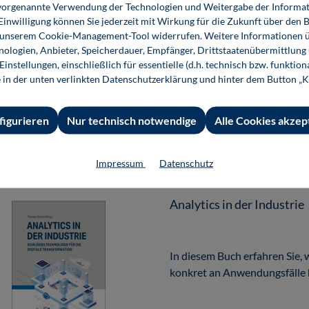
ie vorgenannte Verwendung der Technologien und Weitergabe der Informat
 Einwilligung können Sie jederzeit mit Wirkung für die Zukunft über den 
n unserem Cookie-Management-Tool widerrufen. Weitere Informationen ü
Das Buch wird für die Fortbil
ologien, Anbieter, Speicherdauer, Empfänger, Drittstaatenübermittlung
Nachschlagewerk für die tägli
instellungen, einschließlich für essentielle (d.h. technisch bzw. funktio
e in der unten verlinkten Datenschutzerklärung und hinter dem Button „K
23,99 €*
E-Book (PDF)
figurieren
Nur technisch notwendige
Alle Cookies akzep
Impressum
Datenschutz
Analytics in der Industrie
In diesem Buch erfahren Sie, w
konkret an Anwendungsfälle