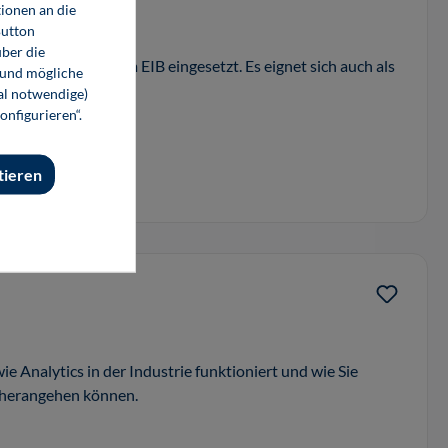
ionen an die
Button
ber die
dung zum Bussystem EIB eingesetzt. Es eignet sich auch als
 und mögliche
che Praxis.
nal notwendige)
onfigurieren“.
tieren
ie Analytics in der Industrie funktioniert und wie Sie
 herangehen können.