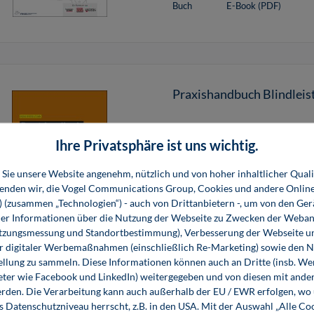
Buch
E-Book (PDF)
Praxishandbuch Blindle
Ihre Privatsphäre ist uns wichtig.
Das Buch erklärt, wie Sie Ih
entwickeln und im Rahmen ne
Sie unsere Website angenehm, nützlich und von hoher inhaltlicher Quali
wenden wir, die Vogel Communications Group, Cookies und andere Onlin
s) (zusammen „Technologien“) - auch von Drittanbietern -, um von den Ger
69,80 €*
69,80 €*
r Informationen über die Nutzung der Webseite zu Zwecken der Weban
Buch
E-Book (PDF)
utzungsmessung und Standortbestimmung), Verbesserung der Webseite un
er digitaler Werbemaßnahmen (einschließlich Re-Marketing) sowie den 
ellung zu sammeln. Diese Informationen können auch an Dritte (insb. W
eter wie Facebook und LinkedIn) weitergegeben und von diesen mit ander
erden. Die Verarbeitung kann auch außerhalb der EU / EWR erfolgen, w
s Datenschutzniveau herrscht, z.B. in den USA. Mit der Auswahl „Alle Co
EIB/KNX-Anlagen (E-Boo