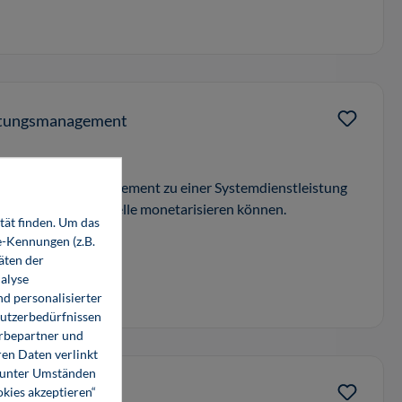
istungsmanagement
r Blindleistungsmanagement zu einer Systemdienstleistung
uer Geschäftsmodelle monetarisieren können.
tät finden. Um das
e-Kennungen (z.B.
äten der
alyse
d personalisierter
Nutzerbedürfnissen
erbepartner und
en Daten verlinkt
o unter Umständen
okies akzeptieren“
k)