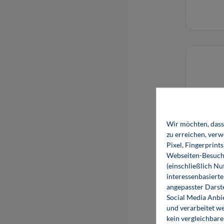
Wir möchten, dass 
zu erreichen, ver
Pixel, Fingerprint
Webseiten-Besuche
(einschließlich N
interessenbasiert
angepasster Darst
Social Media Anbi
und verarbeitet w
kein vergleichbare