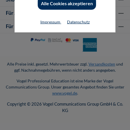
Alle Cookies akzeptieren
Für Autor-/innen
Impressum
Datenschutz
Für Unternehmen
Alle Preise inkl. gesetzl. Mehrwertsteuer zzgl.
Versandkosten
und
ggf. Nachnahmegebühren, wenn nicht anders angegeben.
Vogel Professional Education ist eine Marke der Vogel
Communications Group. Unser gesamtes Angebot finden Sie unter
www.vogel.de
.
Copyright © 2026 Vogel Communications Group GmbH & Co.
KG