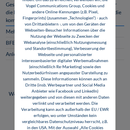
Gesellenangebot Alle 23 BFE-Lernprogramme für
Vogel Communications Group, Cookies und
die Elektrotechnik zum Vorzugspreis Nutzen Sie die
andere Online-Kennungen (z.B. Pixel,
Fingerprints) (zusammen „Technologien“) - auch
komplette Lernprogramm-Reih…
Mehr
von Drittanbietern -, um von den Geräten der
Webseiten-Besucher Informationen über die
Mehrplatzlizenzen
Nutzung der Webseite zu Zwecken der
BFE-Oldenburg
Webanalyse (einschließlich Nutzungsmessung
und Standortbestimmung), Verbesserung der
Anleitung
Webseite und personalisierter
interessenbasierter digitaler Werbemaßnahmen
(einschließlich Re-Marketing) sowie den
Nutzerbedürfnissen angepasster Darstellung zu
sammeln. Diese Informationen können auch an
Dritte (insb. Werbepartner und Social Media
Anbieter wie Facebook und LinkedIn)
Produktgalerie überspringen
Weitere Medien zum Thema
weitergegeben und von diesen mit anderen Daten
verlinkt und verarbeitet werden. Die
Verarbeitung kann auch außerhalb der EU / EWR
erfolgen, wo unter Umständen kein
vergleichbares Datenschutzniveau herrscht, z.B.
in den USA. Mit der Auswahl „Alle Cookies