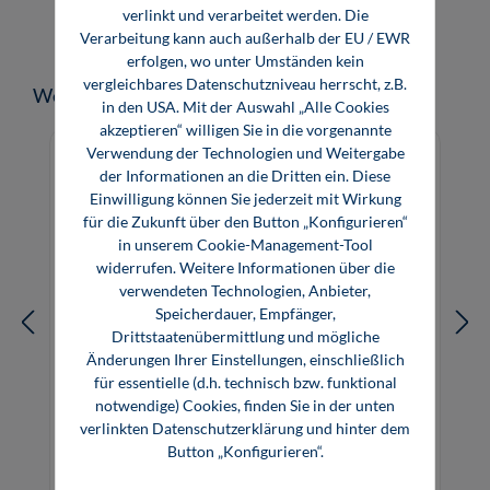
verlinkt und verarbeitet werden. Die
Verarbeitung kann auch außerhalb der EU / EWR
erfolgen, wo unter Umständen kein
vergleichbares Datenschutzniveau herrscht, z.B.
Produktgalerie überspringen
Weitere Medien zum Thema
in den USA. Mit der Auswahl „Alle Cookies
akzeptieren“ willigen Sie in die vorgenannte
Verwendung der Technologien und Weitergabe
der Informationen an die Dritten ein. Diese
Einwilligung können Sie jederzeit mit Wirkung
für die Zukunft über den Button „Konfigurieren“
in unserem Cookie-Management-Tool
widerrufen. Weitere Informationen über die
verwendeten Technologien, Anbieter,
Speicherdauer, Empfänger,
Drittstaatenübermittlung und mögliche
Änderungen Ihrer Einstellungen, einschließlich
für essentielle (d.h. technisch bzw. funktional
notwendige) Cookies, finden Sie in der unten
Beleuchtungstechnik (Software)
verlinkten Datenschutzerklärung und hinter dem
Button „Konfigurieren“.