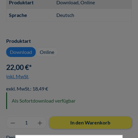
Produktart
Download
, Online
Sprache
Deutsch
auswählen
Produktart
Download
Online
22,00 €*
inkl. MwSt.
exkl. MwSt.: 18,49 €
Als Sofortdownload verfügbar
Produkt Anzahl: Gib den gewünschten Wert ei
In den Warenkorb
Den Download oder Online-Zugang finden Sie nach