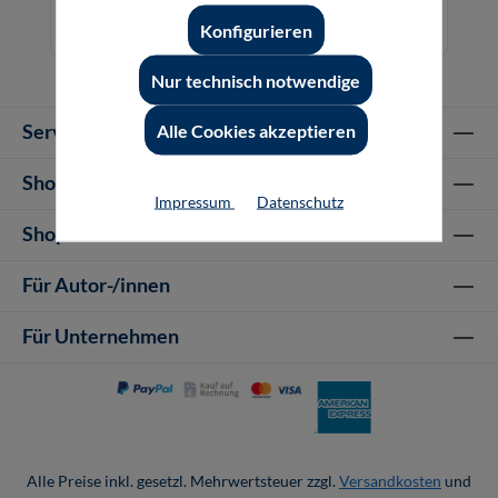
22,00 €*
Konfigurieren
Online, Download
Nur technisch notwendige
Service-Hotline
Alle Cookies akzeptieren
Shop Informationen
Impressum
Datenschutz
Shop-Service
Für Autor-/innen
Für Unternehmen
Alle Preise inkl. gesetzl. Mehrwertsteuer zzgl.
Versandkosten
und