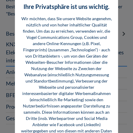
Ihre Privatsphäre ist uns wichtig.
Bestellabschluss in Ihrem Kundenkonto unter dem Reiter
"Bestellungen".
Wir möchten, dass Sie unsere Website angenehm,
nützlich und von hoher inhaltlicher Qualität
finden. Um das zu erreichen, verwenden wir, die
Beschreibung
Vogel Communications Group, Cookies und
andere Online-Kennungen (z.B. Pixel,
KNX Installationsbus Gebäudetechnik Für den
Fingerprints) (zusammen „Technologien“) - auch
Elektrofachbetrieb bietet die Bus-Technik ein neues
von Drittanbietern -, um von den Geräten der
interessantes Betätigungsfel…
Mehr
Webseiten-Besucher Informationen über die
Nutzung der Webseite zu Zwecken der
Anleitung
Webanalyse (einschließlich Nutzungsmessung
und Standortbestimmung), Verbesserung der
Mehrplatzlizenzen
Webseite und personalisierter
interessenbasierter digitaler Werbemaßnahmen
BFE-Oldenburg
(einschließlich Re-Marketing) sowie den
Nutzerbedürfnissen angepasster Darstellung zu
Produktart
sammeln. Diese Informationen können auch an
Gesellenangebot
Dritte (insb. Werbepartner und Social Media
Anbieter wie Facebook und LinkedIn)
weitergegeben und von diesen mit anderen Daten