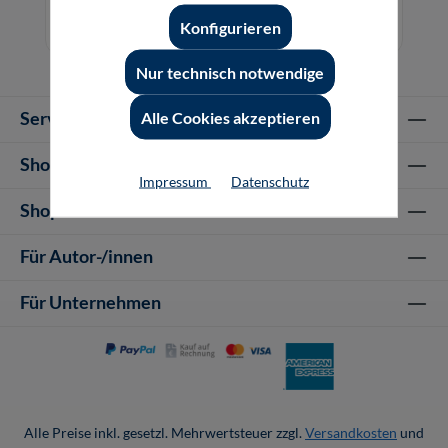
22,00 €*
Konfigurieren
Online, Download
Nur technisch notwendige
Service-Hotline
Alle Cookies akzeptieren
Shop Informationen
Impressum
Datenschutz
Shop-Service
Für Autor-/innen
Für Unternehmen
Alle Preise inkl. gesetzl. Mehrwertsteuer zzgl.
Versandkosten
und