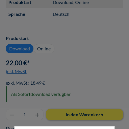
Produktart
Download
, Online
Sprache
Deutsch
auswählen
Produktart
Download
Online
22,00 €*
inkl. MwSt.
exkl. MwSt.: 18,49 €
Als Sofortdownload verfügbar
Produkt Anzahl: Gib den gewünschten Wert ei
In den Warenkorb
Den Download oder Online-Zugang finden Sie nach