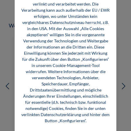
verlinkt und verarbeitet werden. Die
Verarbeitung kann auch außerhalb der EU / EWR
erfolgen, wo unter Umständen kein
vergleichbares Datenschutzniveau herrscht, z.B.
Produktgalerie überspringen
Weitere Medien zum Thema
in den USA. Mit der Auswahl „Alle Cookies
akzeptieren“ willigen Sie in die vorgenannte
Verwendung der Technologien und Weitergabe
der Informationen an die Dritten ein. Diese
Einwilligung können Sie jederzeit mit Wirkung
für die Zukunft über den Button „Konfigurieren“
in unserem Cookie-Management-Tool
widerrufen. Weitere Informationen über die
verwendeten Technologien, Anbieter,
Speicherdauer, Empfänger,
Drittstaatenübermittlung und mögliche
Änderungen Ihrer Einstellungen, einschließlich
für essentielle (d.h. technisch bzw. funktional
notwendige) Cookies, finden Sie in der unten
Beleuchtungstechnik (Software)
verlinkten Datenschutzerklärung und hinter dem
Button „Konfigurieren“.