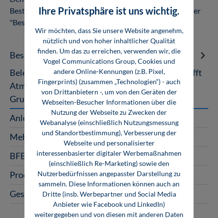
Ihre Privatsphäre ist uns wichtig.
Bestellabschluss in Ihrem Kundenkonto unter dem Reiter
"Bestellungen".
Wir möchten, dass Sie unsere Website angenehm,
nützlich und von hoher inhaltlicher Qualität
finden. Um das zu erreichen, verwenden wir, die
Beschreibung
Vogel Communications Group, Cookies und
andere Online-Kennungen (z.B. Pixel,
Beleuchtungstechnik Gebäudetechnik Licht schafft
Fingerprints) (zusammen „Technologien“) - auch
Atmosphäre! Fundierte Kenntnisse über die
von Drittanbietern -, um von den Geräten der
Grundlagen der Beleuchtungstechni…
Mehr
Webseiten-Besucher Informationen über die
Nutzung der Webseite zu Zwecken der
Anleitung
Webanalyse (einschließlich Nutzungsmessung
und Standortbestimmung), Verbesserung der
Mehrplatzlizenzen
Webseite und personalisierter
interessenbasierter digitaler Werbemaßnahmen
BFE-Oldenburg
(einschließlich Re-Marketing) sowie den
Nutzerbedürfnissen angepasster Darstellung zu
Produktart
sammeln. Diese Informationen können auch an
Gesellenangebot
Dritte (insb. Werbepartner und Social Media
Anbieter wie Facebook und LinkedIn)
weitergegeben und von diesen mit anderen Daten