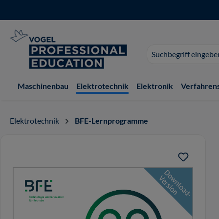
 Hauptinhalt springen
Zur Suche springen
Zur Hauptnavigation springen
Suchvorschläge
erscheinen
während
der
Maschinenbau
Elektrotechnik
Elektronik
Verfahren
Eingabe.
Elektrotechnik
BFE-Lernprogramme
Bildergalerie überspringen