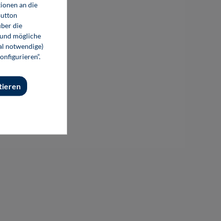
ionen an die
Button
ber die
 und mögliche
nal notwendige)
onfigurieren“.
tieren