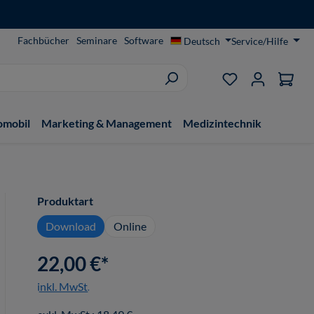
Fachbücher
Seminare
Software
Deutsch
Service/Hilfe
Du hast 0 Produ
omobil
Marketing & Management
Medizintechnik
auswählen
Produktart
Download
Online
22,00 €*
inkl. MwSt.