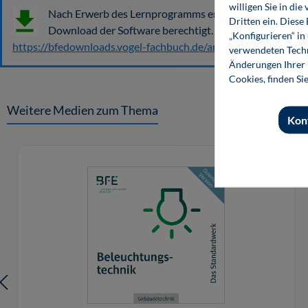
willigen Sie in d
Nach Erwerb des Lernprogramms erhalten Sie mit der A
Dritten ein. Diese
Download der Software berechtigt. Den Downloadcode 
„Konfigurieren“ i
https://bfedownloads.vogel-fachbuch.de/artikelcode
verwendeten Techn
Änderungen Ihrer E
Cookies, finden Si
Weitere Medien zum Thema
Kon
Produktgalerie überspringen