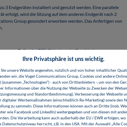
u 3 Endgeräten installiert und genutzt werden. Eine parallele
ät erfolgt, wird die Sitzung auf dem anderen Endgerät nach 2
ations Group gesondert erworben werden. Das Anfertigen von
n.
rogramm-Reihe
des BFE-Oldenburg im Bereich der
ür Fortgeschrittene geeignet, die theoretische Grundlagen der
Ihre Privatsphäre ist uns wichtig.
ramme eignen sich gleichermaßen zur Schul- und Erstausbildung
Sie unsere Website angenehm, nützlich und von hoher inhaltlicher Quali
wenden wir, die Vogel Communications Group, Cookies und andere Onlin
risch leicht erarbeiten. Alle Lerninhalte werden über
s) (zusammen „Technologien“) - auch von Drittanbietern -, um von den Ger
r Informationen über die Nutzung der Webseite zu Zwecken der Weban
e am Bildschirm zu vermeiden. Merksätze, wichtige Formeln,
utzungsmessung und Standortbestimmung), Verbesserung der Webseite un
angezeigt. Viele
Animationen, Videos und Interaktionen
im
er digitaler Werbemaßnahmen (einschließlich Re-Marketing) sowie den 
toffvermittlung erfolgen immer wieder
Wissensabfragen
mit
ellung zu sammeln. Diese Informationen können auch an Dritte (insb. W
llen Auffinden von behandelten Begriffen vervollständigt das
eter wie Facebook und LinkedIn) weitergegeben und von diesen mit ander
 eine Historie der zuletzt besuchten Seiten.
erden. Die Verarbeitung kann auch außerhalb der EU / EWR erfolgen, w
s Datenschutzniveau herrscht, z.B. in den USA. Mit der Auswahl „Alle Co