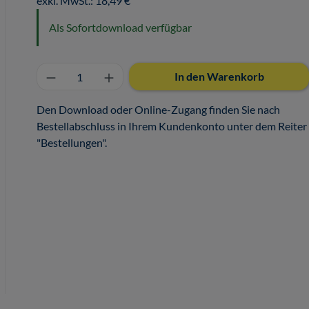
exkl. MwSt.: 18,49 €
Als Sofortdownload verfügbar
Produkt Anzahl: Gib den gewünschten 
In den Warenkorb
Den Download oder Online-Zugang finden Sie nach
Bestellabschluss in Ihrem Kundenkonto unter dem Reiter
"Bestellungen".