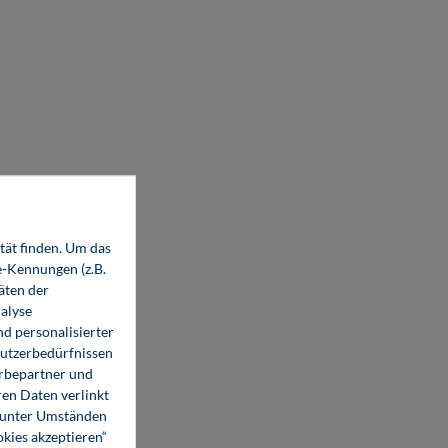
tät finden. Um das
e-Kennungen (z.B.
äten der
alyse
d personalisierter
Nutzerbedürfnissen
erbepartner und
en Daten verlinkt
o unter Umständen
okies akzeptieren“