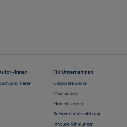
Datennetzwerktechnik (Software)
22,00 €*
Online, Download
Autor-/innen
Für Unternehmen
buch publizieren
Corporate Books
Mediadaten
Firmenlizenzen
Referenten-Vermittlung
Inhouse-Schulungen