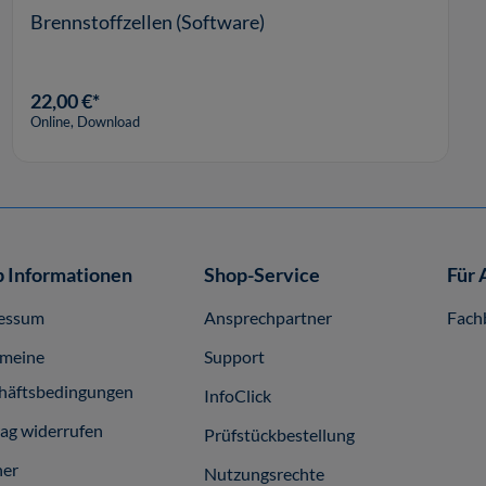
Brennstoffzellen (Software)
22,00 €*
Online, Download
 Informationen
Shop-Service
Für 
essum
Ansprechpartner
Fach
emeine
Support
häftsbedingungen
InfoClick
rag widerrufen
Prüfstückbestellung
ner
Nutzungsrechte