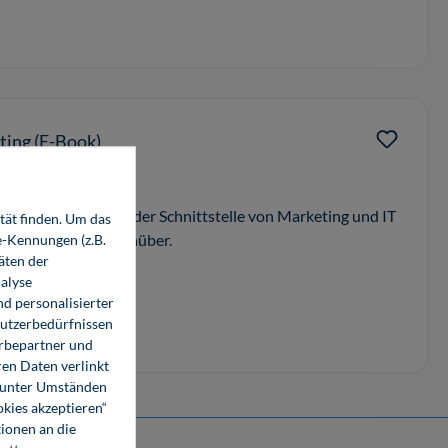
eting (E-Book)
htigsten Themen an der Schnittstelle von Marketing und IT
tät finden. Um das
kwinkel direkt gegenüber.
e-Kennungen (z.B.
äten der
alyse
d personalisierter
Nutzerbedürfnissen
erbepartner und
en Daten verlinkt
o unter Umständen
okies akzeptieren“
ionen an die