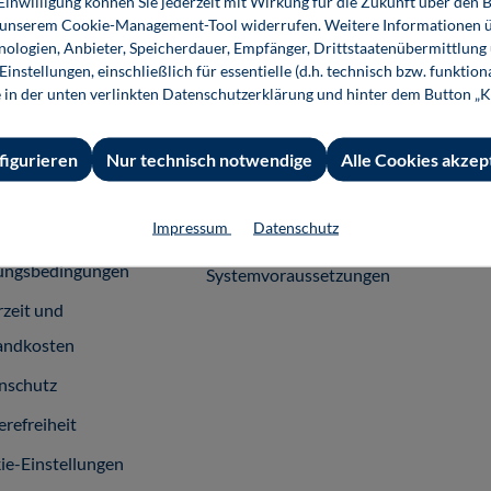
 Einwilligung können Sie jederzeit mit Wirkung für die Zukunft über den 
n unserem Cookie-Management-Tool widerrufen. Weitere Informationen ü
 Informationen
Shop-Service
Für 
ologien, Anbieter, Speicherdauer, Empfänger, Drittstaatenübermittlung
instellungen, einschließlich für essentielle (d.h. technisch bzw. funktio
essum
Ansprechpartner
Fach
e in der unten verlinkten Datenschutzerklärung und hinter dem Button „K
emeine
Support
häftsbedingungen
InfoClick
figurieren
Nur technisch notwendige
Alle Cookies akzep
rag widerrufen
Prüfstückbestellung
Impressum
Datenschutz
ner
Nutzungsrechte
ungsbedingungen
Systemvoraussetzungen
rzeit und
andkosten
nschutz
erefreiheit
ie-Einstellungen