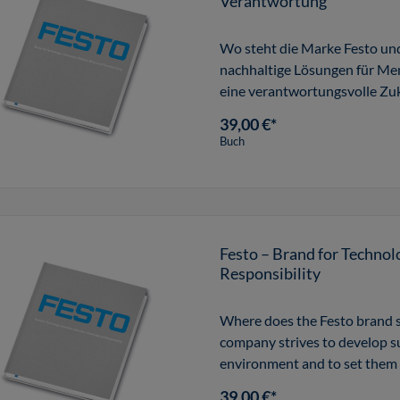
Verantwortung
Wo steht die Marke Festo und
nachhaltige Lösungen für Me
eine verantwortungsvolle Zu
se
39,00 €*
Buch
Festo – Brand for Techno
Responsibility
Where does the Festo brand s
company strives to develop su
environment and to set them on
promise, Fes
39,00 €*