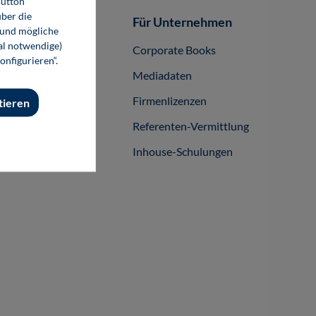
Button
ber die
Autor-/innen
Für Unternehmen
 und mögliche
nal notwendige)
buch publizieren
Corporate Books
onfigurieren“.
Mediadaten
Firmenlizenzen
tieren
Referenten-Vermittlung
Inhouse-Schulungen