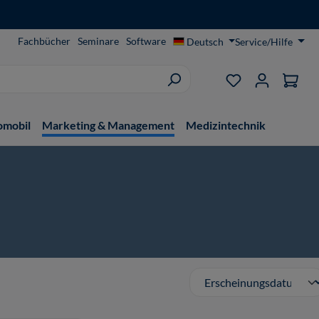
Fachbücher
Seminare
Software
Deutsch
Service/Hilfe
Du hast 0 Produ
omobil
Marketing & Management
Medizintechnik