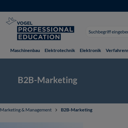
 Hauptinhalt springen
Zur Suche springen
Zur Hauptnavigation springen
Suchvorschläge
erscheinen
während
der
Maschinenbau
Elektrotechnik
Elektronik
Verfahren
Eingabe.
B2B-Marketing
Marketing & Management
B2B-Marketing