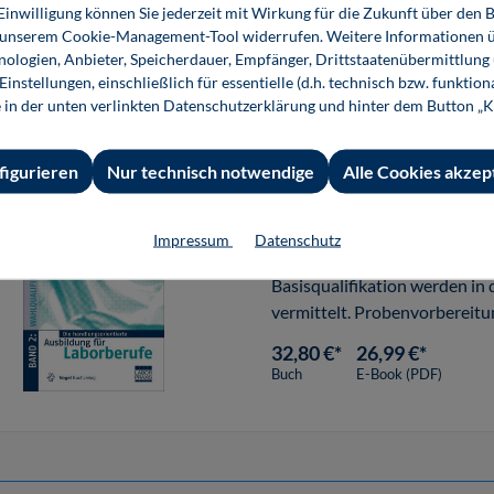
Teil
 Einwilligung können Sie jederzeit mit Wirkung für die Zukunft über den 
32,80 €*
26,99 €*
n unserem Cookie-Management-Tool widerrufen. Weitere Informationen ü
Buch
E-Book (PDF)
ologien, Anbieter, Speicherdauer, Empfänger, Drittstaatenübermittlung
instellungen, einschließlich für essentielle (d.h. technisch bzw. funktio
e in der unten verlinkten Datenschutzerklärung und hinter dem Button „K
figurieren
Nur technisch notwendige
Alle Cookies akzep
Die handlungsorientierte
Impressum
Datenschutz
Laborberufe Teil 2: Wahlquali
Basisqualifikation werden i
vermittelt. Probenvorbereit
/Spektro
32,80 €*
26,99 €*
Buch
E-Book (PDF)