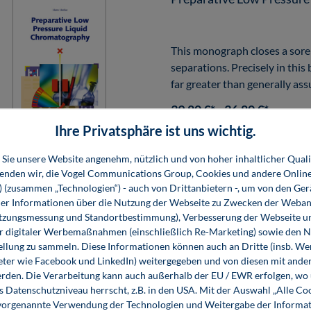
This monograph closes a sore
separations. Precisely in this 
far greater than generally as
39,80 €*
36,80 €*
Buch
E-Book (PDF)
Ihre Privatsphäre ist uns wichtig.
Sie unsere Website angenehm, nützlich und von hoher inhaltlicher Quali
wenden wir, die Vogel Communications Group, Cookies und andere Onlin
s) (zusammen „Technologien“) - auch von Drittanbietern -, um von den Ger
r Informationen über die Nutzung der Webseite zu Zwecken der Weban
Die handlungsorientierte
utzungsmessung und Standortbestimmung), Verbesserung der Webseite un
er digitaler Werbemaßnahmen (einschließlich Re-Marketing) sowie den 
ellung zu sammeln. Diese Informationen können auch an Dritte (insb. W
eter wie Facebook und LinkedIn) weitergegeben und von diesen mit ander
Das Ziel der gesamten Buchr
erden. Die Verarbeitung kann auch außerhalb der EU / EWR erfolgen, w
und physikalischer Grundken
s Datenschutzniveau herrscht, z.B. in den USA. Mit der Auswahl „Alle Co
selbstständigen und ganzheit
ie vorgenannte Verwendung der Technologien und Weitergabe der Informat