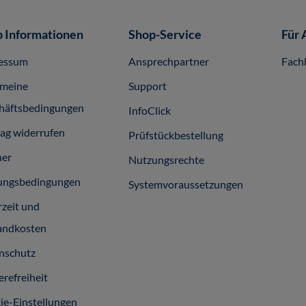
 Informationen
Shop-Service
Für 
essum
Ansprechpartner
Fach
emeine
Support
häftsbedingungen
InfoClick
rag widerrufen
Prüfstückbestellung
ner
Nutzungsrechte
ungsbedingungen
Systemvoraussetzungen
rzeit und
andkosten
nschutz
erefreiheit
ie-Einstellungen