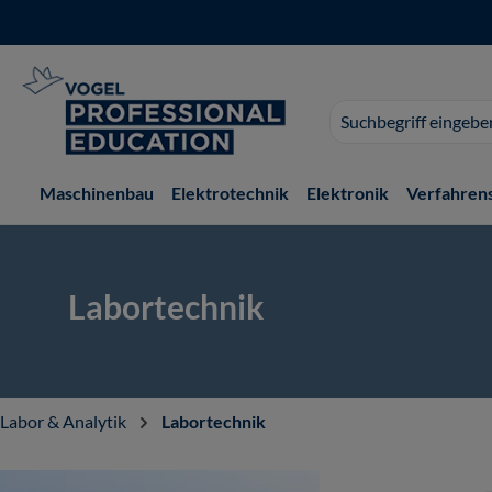
 Hauptinhalt springen
Zur Suche springen
Zur Hauptnavigation springen
Suchvorschläge
erscheinen
während
der
Maschinenbau
Elektrotechnik
Elektronik
Verfahren
Eingabe.
Labortechnik
Labor & Analytik
Labortechnik