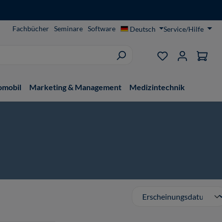
Fachbücher
Seminare
Software
Deutsch
Service/Hilfe
Du hast 0 Produ
omobil
Marketing & Management
Medizintechnik