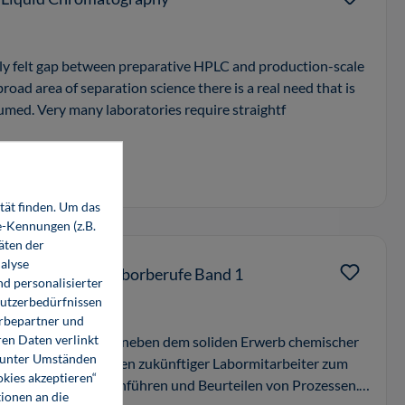
ly felt gap between preparative HPLC and production-scale
broad area of separation science there is a real need that is
sumed. Very many laboratories require straightf
tät finden. Um das
e-Kennungen (z.B.
äten der
alyse
 Ausbildung für Laborberufe Band 1
d personalisierter
Nutzerbedürfnissen
erbepartner und
en Daten verlinkt
eihe Laborberufe ist neben dem soliden Erwerb chemischer
o unter Umständen
ntnisse das Hinführen zukünftiger Labormitarbeiter zum
okies akzeptieren“
lichen Planen, Durchführen und Beurteilen von Prozessen.
ionen an die