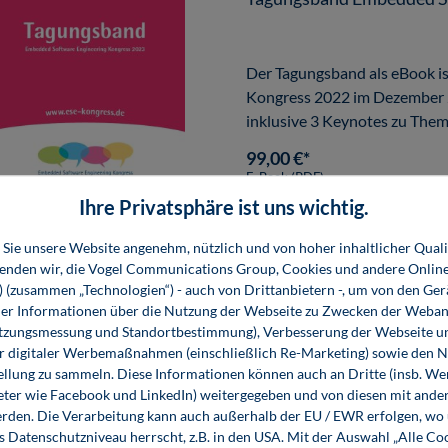
Der Tagungsband als eBook i
Kongress 2022 im Dezember 20
inklusive 3 Keynotes zu Them
Implementierung
99,00 €*
E-Book (PDF)
Ihre Privatsphäre ist uns wichtig.
Sie unsere Website angenehm, nützlich und von hoher inhaltlicher Quali
wenden wir, die Vogel Communications Group, Cookies und andere Onlin
s) (zusammen „Technologien“) - auch von Drittanbietern -, um von den Ger
Embedded Programmieru
r Informationen über die Nutzung der Webseite zu Zwecken der Weban
utzungsmessung und Standortbestimmung), Verbesserung der Webseite un
er digitaler Werbemaßnahmen (einschließlich Re-Marketing) sowie den 
ellung zu sammeln. Diese Informationen können auch an Dritte (insb. W
eter wie Facebook und LinkedIn) weitergegeben und von diesen mit ander
erden. Die Verarbeitung kann auch außerhalb der EU / EWR erfolgen, w
s Datenschutzniveau herrscht, z.B. in den USA. Mit der Auswahl „Alle Co