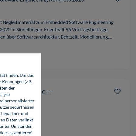
st Begleitmaterial zum Embedded Software Engineering
22 in Sindelfingen. Er enthält 96 Vortragsbeiträge
en über Softwarearchitektur, Echtzeit, Modellierung,
tät finden. Um das
e-Kennungen (z.B.
äten der
ng mit modernem C++
alyse
d personalisierter
Nutzerbedürfnissen
erbepartner und
en Daten verlinkt
o unter Umständen
okies akzeptieren“