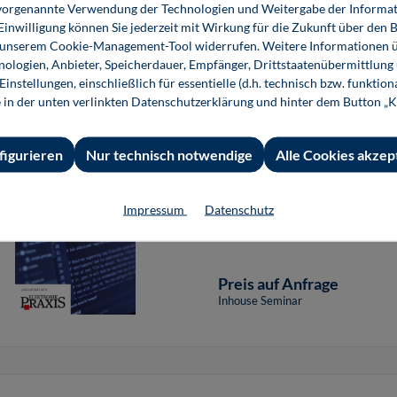
ie vorgenannte Verwendung der Technologien und Weitergabe der Informat
Preis auf Anfrage
 Einwilligung können Sie jederzeit mit Wirkung für die Zukunft über den 
Inhouse Seminar
n unserem Cookie-Management-Tool widerrufen. Weitere Informationen ü
ologien, Anbieter, Speicherdauer, Empfänger, Drittstaatenübermittlung
instellungen, einschließlich für essentielle (d.h. technisch bzw. funktio
e in der unten verlinkten Datenschutzerklärung und hinter dem Button „K
C++11 und C++14
figurieren
Nur technisch notwendige
Alle Cookies akzep
Impressum
Datenschutz
Preis auf Anfrage
Inhouse Seminar