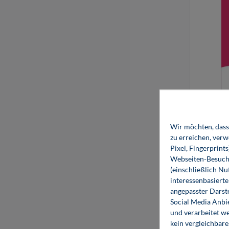
Wir möchten, dass 
zu erreichen, ver
Pixel, Fingerprint
Webseiten-Besuche
(einschließlich N
interessenbasiert
angepasster Darst
Social Media Anbi
und verarbeitet w
kein vergleichbare