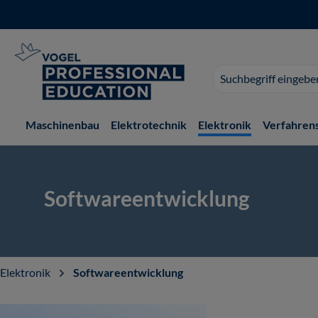
 Hauptinhalt springen
Zur Suche springen
Zur Hauptnavigation springen
Suchvorschläge
erscheinen
während
der
Maschinenbau
Elektrotechnik
Elektronik
Verfahren
Eingabe.
Softwareentwicklung
Elektronik
Softwareentwicklung