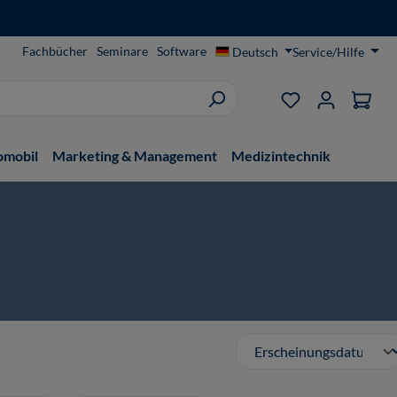
Fachbücher
Seminare
Software
Deutsch
Service/Hilfe
Du hast 0 Produ
omobil
Marketing & Management
Medizintechnik