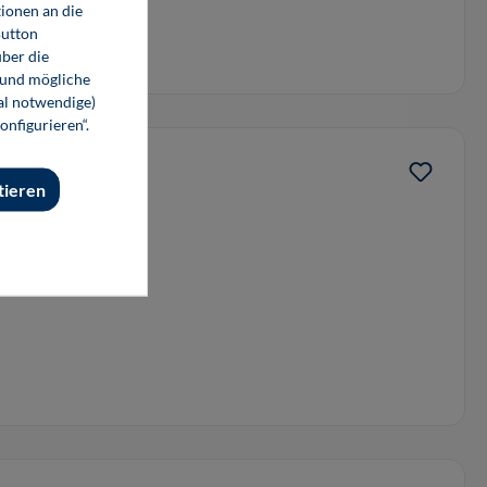
ionen an die
Button
ber die
 und mögliche
nal notwendige)
onfigurieren“.
tieren