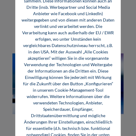
sammeln. Diese Informationen können auch an
Dritte (insb. Werbepartner und Social Media
Anbieter wie Facebook und LinkedIn)
weitergegeben und von diesen mit anderen Daten
verlinkt und verarbeitet werden. Die
Themen
Verarbeitung kann auch außerhalb der EU / EWR
erfolgen, wo unter Umständen kein
vergleichbares Datenschutzniveau herrscht, z.B.
in den USA. Mit der Auswahl „Alle Cookies
akzeptieren“ willigen Sie in die vorgenannte
Verwendung der Technologien und Weitergabe
der Informationen an die Dritten ein. Diese
Einwilligung können Sie jederzeit mit Wirkung
für die Zukunft über den Button „Konfigurieren“
in unserem Cookie-Management-Tool
widerrufen. Weitere Informationen über die
verwendeten Technologien, Anbieter,
Maschinenbau
Speicherdauer, Empfänger,
Drittstaatenübermittlung und mögliche
Grundlagen
Änderungen Ihrer Einstellungen, einschließlich
für essentielle (d.h. technisch bzw. funktional
Werkstoffe
notwendige) Cookies, finden Sie in der unten