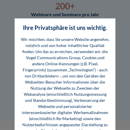
200+
Webinare und Seminare pro Jahr
Ihre Privatsphäre ist uns wichtig.
180+
Wir möchten, dass Sie unsere Website angenehm,
Referent:innen aus 14 Branchen
nützlich und von hoher inhaltlicher Qualität
finden. Um das zu erreichen, verwenden wir, die
Vogel Communications Group, Cookies und
200+
andere Online-Kennungen (z.B. Pixel,
Fingerprints) (zusammen „Technologien“) - auch
Fachbücher und E-Books
von Drittanbietern -, um von den Geräten der
Webseiten-Besucher Informationen über die
350+
Nutzung der Webseite zu Zwecken der
Webanalyse (einschließlich Nutzungsmessung
Autor:innen aus Wissenschaft ­ und Praxis
und Standortbestimmung), Verbesserung der
Webseite und personalisierter
interessenbasierter digitaler Werbemaßnahmen
(einschließlich Re-Marketing) sowie den
Nutzerbedürfnissen angepasster Darstellung zu