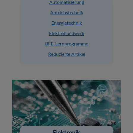
Automatisierung
Antriebstechnik
Energietechnik
Elektrohandwerk
BFE-Lernprogramme
Reduzierte Artikel
Elektronik