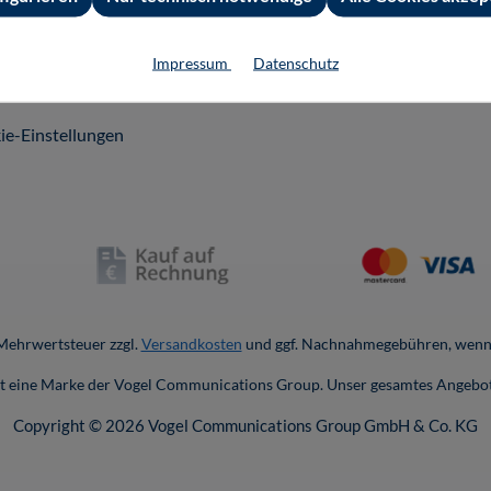
andkosten
nschutz
Impressum
Datenschutz
erefreiheit
ie-Einstellungen
. Mehrwertsteuer zzgl.
Versandkosten
und ggf. Nachnahmegebühren, wenn 
ist eine Marke der Vogel Communications Group. Unser gesamtes Angebot
Copyright © 2026 Vogel Communications Group GmbH & Co. KG