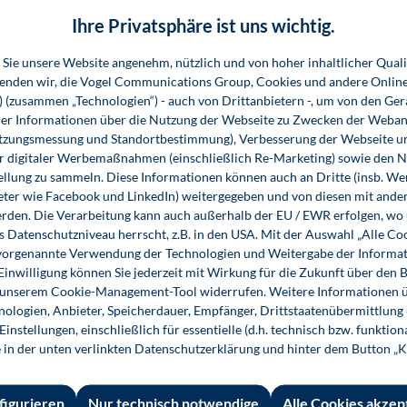
Ihre Privatsphäre ist uns wichtig.
Sie unsere Website angenehm, nützlich und von hoher inhaltlicher Quali
wenden wir, die Vogel Communications Group, Cookies und andere Onlin
s) (zusammen „Technologien“) - auch von Drittanbietern -, um von den Ger
r Informationen über die Nutzung der Webseite zu Zwecken der Weban
utzungsmessung und Standortbestimmung), Verbesserung der Webseite un
er digitaler Werbemaßnahmen (einschließlich Re-Marketing) sowie den 
 Informationen
Shop-Service
Für 
ellung zu sammeln. Diese Informationen können auch an Dritte (insb. W
eter wie Facebook und LinkedIn) weitergegeben und von diesen mit ander
essum
Ansprechpartner
Fach
erden. Die Verarbeitung kann auch außerhalb der EU / EWR erfolgen, w
emeine
Support
s Datenschutzniveau herrscht, z.B. in den USA. Mit der Auswahl „Alle Co
ie vorgenannte Verwendung der Technologien und Weitergabe der Informat
häftsbedingungen
InfoClick
 Einwilligung können Sie jederzeit mit Wirkung für die Zukunft über den 
n unserem Cookie-Management-Tool widerrufen. Weitere Informationen ü
rag widerrufen
Prüfstückbestellung
ologien, Anbieter, Speicherdauer, Empfänger, Drittstaatenübermittlung
ner
Nutzungsrechte
instellungen, einschließlich für essentielle (d.h. technisch bzw. funktio
e in der unten verlinkten Datenschutzerklärung und hinter dem Button „K
ungsbedingungen
Systemvoraussetzungen
rzeit und
figurieren
Nur technisch notwendige
Alle Cookies akzep