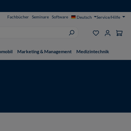
Fachbücher
Seminare
Software
Deutsch
Service/Hilfe
Du hast 0 Produ
omobil
Marketing & Management
Medizintechnik