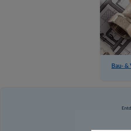
Bau- &
Entd