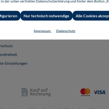
e in der unten verlinkten Datenschutzerklärung und hinter dem Button „K
rag widerrufen
Prüfstückbestellung
ner
Nutzungsrechte
figurieren
Nur technisch notwendige
Alle Cookies akzep
ungsbedingungen
Systemvoraussetzungen
rzeit und
Impressum
Datenschutz
andkosten
nschutz
erefreiheit
ie-Einstellungen