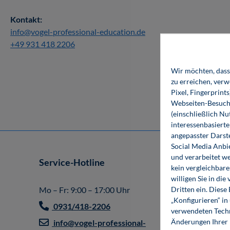
Kontakt:
info@vogel-professional-education.de
+49 931 418 2206
Wir möchten, dass 
zu erreichen, ver
Pixel, Fingerprint
Webseiten-Besuche
(einschließlich N
interessenbasiert
angepasster Darst
Social Media Anbi
und verarbeitet w
Service-Hotline
Shop
kein vergleichbare
willigen Sie in d
Impr
Dritten ein. Diese
Mo – Fr: 9:00 – 17:00 Uhr
„Konfigurieren“ i
Allg
0931/418-2206
verwendeten Techn
Gesc
Änderungen Ihrer E
info@vogel-professional-