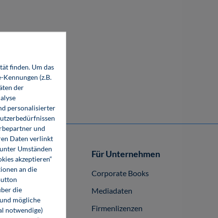
tät finden. Um das
e-Kennungen (z.B.
äten der
alyse
d personalisierter
Nutzerbedürfnissen
erbepartner und
en Daten verlinkt
o unter Umständen
Autor-/innen
Für Unternehmen
okies akzeptieren“
ionen an die
buch publizieren
Corporate Books
Button
ber die
Mediadaten
 und mögliche
Firmenlizenzen
nal notwendige)