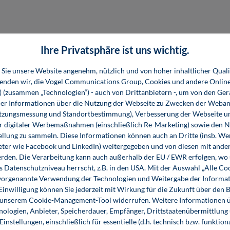
Ihre Privatsphäre ist uns wichtig.
Sie unsere Website angenehm, nützlich und von hoher inhaltlicher Quali
wenden wir, die Vogel Communications Group, Cookies und andere Onlin
s) (zusammen „Technologien“) - auch von Drittanbietern -, um von den Ger
r Informationen über die Nutzung der Webseite zu Zwecken der Weban
utzungsmessung und Standortbestimmung), Verbesserung der Webseite un
er digitaler Werbemaßnahmen (einschließlich Re-Marketing) sowie den 
ellung zu sammeln. Diese Informationen können auch an Dritte (insb. W
eter wie Facebook und LinkedIn) weitergegeben und von diesen mit ander
erden. Die Verarbeitung kann auch außerhalb der EU / EWR erfolgen, w
 Informationen
Shop-Service
Für 
s Datenschutzniveau herrscht, z.B. in den USA. Mit der Auswahl „Alle Co
ie vorgenannte Verwendung der Technologien und Weitergabe der Informat
essum
Ansprechpartner
Fach
 Einwilligung können Sie jederzeit mit Wirkung für die Zukunft über den 
n unserem Cookie-Management-Tool widerrufen. Weitere Informationen ü
emeine
Support
ologien, Anbieter, Speicherdauer, Empfänger, Drittstaatenübermittlung
häftsbedingungen
InfoClick
instellungen, einschließlich für essentielle (d.h. technisch bzw. funktio