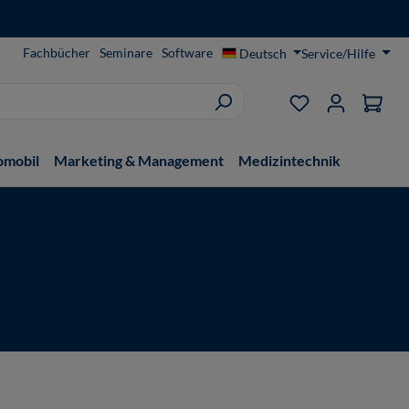
Fachbücher
Seminare
Software
Deutsch
Service/Hilfe
Du hast 0 Produ
omobil
Marketing & Management
Medizintechnik