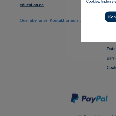
Cookies, finden Si
Vert
education.de
Part
Kon
Oder über unser
Kontaktformular
.
Zahl
Liefe
Vers
Date
Barri
Cook