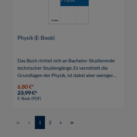
Physik (E-Book)
Das Buch richtet sich an Bachelor-Studierende
technischer Studiengänge. Es vermittelt die
Grundlagen der Physik, ist dabei aber weniger
Nachschlagewerk, sondern vielmehr praktisches
6,80 €*
Lernbuch für die Vertiefung studienrelevanter
23,99 €*
Schwerpunkte.
E-Book (PDF)
Seite
Seite
1
2