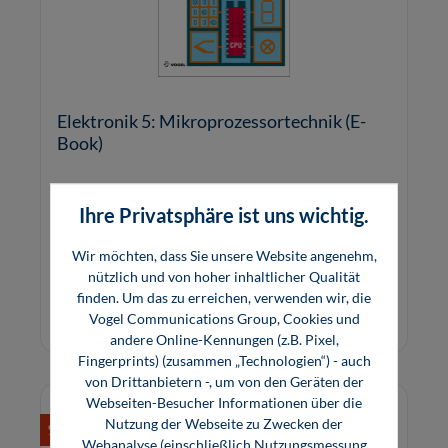
Elektronik 5: Mikroprozessortechnik (E-
Book)
Am Beispiel eines Mikrokontrollers der 8051-
Ihre Privatsphäre ist uns wichtig.
Familie (80C537) werden Aufbau und
Arbeitsweise eines Mikrocomputers,
Wir möchten, dass Sie unsere Website angenehm,
einschließlich der E/A-Baugruppe wie Interrupt,
nützlich und von hoher inhaltlicher Qualität
7,80 €*
ADU, serieller Schnittstelle, Timer und
finden. Um das zu erreichen, verwenden wir, die
37,80 €*
Watchdog-Funktion, erklärt. Beispiele zeigen
Vogel Communications Group, Cookies und
E-Book (PDF)
wichtige
andere Online-Kennungen (z.B. Pixel,
Fingerprints) (zusammen „Technologien“) - auch
von Drittanbietern -, um von den Geräten der
Webseiten-Besucher Informationen über die
Nutzung der Webseite zu Zwecken der
%
Webanalyse (einschließlich Nutzungsmessung