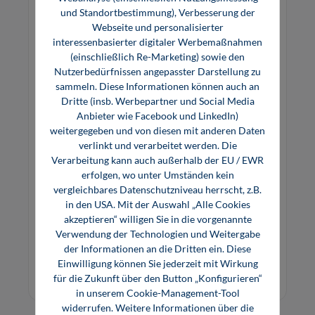
und Standortbestimmung), Verbesserung der
Webseite und personalisierter
interessenbasierter digitaler Werbemaßnahmen
(einschließlich Re-Marketing) sowie den
Nutzerbedürfnissen angepasster Darstellung zu
sammeln. Diese Informationen können auch an
Dritte (insb. Werbepartner und Social Media
Anbieter wie Facebook und LinkedIn)
weitergegeben und von diesen mit anderen Daten
Elektronik 8: Sensorschaltungstechnik (E-
verlinkt und verarbeitet werden. Die
Book)
Verarbeitung kann auch außerhalb der EU / EWR
erfolgen, wo unter Umständen kein
vergleichbares Datenschutzniveau herrscht, z.B.
Sensorschaltungstechnik gibt einen Überblick
in den USA. Mit der Auswahl „Alle Cookies
über die verschiedenen Baugruppen, Prinzipien,
akzeptieren“ willigen Sie in die vorgenannte
Schaltungen und Dimensionierungsvorschriften.
Verwendung der Technologien und Weitergabe
Mit praxisgerechten Darstellungen und vielen
der Informationen an die Dritten ein. Diese
6,80 €*
Übungsaufgaben ist es gleichermaßen für
23,99 €*
Einwilligung können Sie jederzeit mit Wirkung
Studium und Weiterbildung geeign
für die Zukunft über den Button „Konfigurieren“
E-Book (PDF)
in unserem Cookie-Management-Tool
widerrufen. Weitere Informationen über die