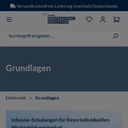
Versandkostenfreie Lieferung innerhalb Deutschlands
Zum Hauptinhalt springen
Du hast 0 Produkt
Suchvorschläge
erscheinen
während
der
Eingabe.
Grundlagen
Elektronik
Grundlagen
Inhouse-Schulungen für Ihren individuellen
Weiterbildungsbedarf