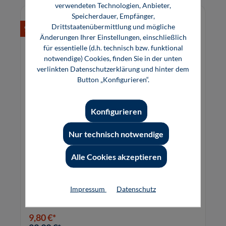
verwendeten Technologien, Anbieter,
Speicherdauer, Empfänger,
Drittstaatenübermittlung und mögliche
%
Änderungen Ihrer Einstellungen, einschließlich
für essentielle (d.h. technisch bzw. funktional
notwendige) Cookies, finden Sie in der unten
verlinkten Datenschutzerklärung und hinter dem
Button „Konfigurieren“.
Konfigurieren
Nur technisch notwendige
Elektronik 9: Leistungselektronik (E-Book)
Alle Cookies akzeptieren
Transistoren, Thyristoren, Schaltungen,
Schutzbeschaltungen.
Impressum
Datenschutz
9,80 €*