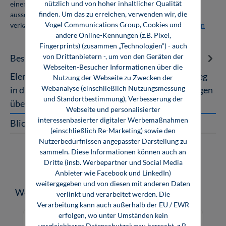
nützlich und von hoher inhaltlicher Qualität
einer Abnahmemenge von 10 Exemplaren. Die Bücher dürfen
finden. Um das zu erreichen, verwenden wir, die
ausschließlich für den Eigenbedarf genutzt und nicht weiter
Vogel Communications Group, Cookies und
verkauft werden. Weitere Informationen unter
Firmenlizenzen
andere Online-Kennungen (z.B. Pixel,
Fingerprints) (zusammen „Technologien“) - auch
von Drittanbietern -, um von den Geräten der
Beschreibung
Webseiten-Besucher Informationen über die
Elementare Elektronik Das Fachbuch zum Einstieg
Nutzung der Webseite zu Zwecken der
Webanalyse (einschließlich Nutzungsmessung
in die Elektronik und Elektrotechnik mit Grundlagen
und Standortbestimmung), Verbesserung der
über die Elektrizität s…
Mehr
Webseite und personalisierter
interessenbasierter digitaler Werbemaßnahmen
Blick ins Buch
(einschließlich Re-Marketing) sowie den
Nutzerbedürfnissen angepasster Darstellung zu
sammeln. Diese Informationen können auch an
Dritte (insb. Werbepartner und Social Media
Anbieter wie Facebook und LinkedIn)
weitergegeben und von diesen mit anderen Daten
Produktgalerie überspringen
Weitere Medien zum Thema
verlinkt und verarbeitet werden. Die
Verarbeitung kann auch außerhalb der EU / EWR
erfolgen, wo unter Umständen kein
vergleichbares Datenschutzniveau herrscht, z.B.