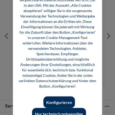
in den USA. Mit der Auswahl „Alle Cookies
akzeptieren“ willigen Sie in die vorgenannte
Verwendung der Technologien und Weitergabe
der Informationen an die Dritten ein. Diese
Einwilligung können Sie jederzeit mit Wirkung
für die Zukunft über den Button „Konfigurieren“
in unserem Cookie-Management-Tool
widerrufen. Weitere Informationen über die
verwendeten Technologien, Anbieter,
Speicherdauer, Empfänger,
Drittstaatenübermittlung und mögliche
Elektronik 1: Elektrotechnische
Änderungen Ihrer Einstellungen, einschließlich
Grundlagen
für essentielle (d.h. technisch bzw. funktional
notwendige) Cookies, finden Sie in der unten
29,80 €*
29,80 €*
verlinkten Datenschutzerklärung und hinter dem
Buch
E-Book (PDF)
Button „Konfigurieren“.
Konfigurieren
Service-Hotline
Nur technisch notwendige