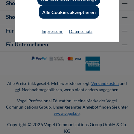
Shop Informationen
Alle Cookies akzeptieren
Shop-Service
Für Autor-/innen
Impressum
Datenschutz
Für Unternehmen
Alle Preise inkl. gesetzl. Mehrwertsteuer zzgl.
Versandkosten
und
ggf. Nachnahmegebühren, wenn nicht anders angegeben.
Vogel Professional Education ist eine Marke der Vogel
Communications Group. Unser gesamtes Angebot finden Sie unter
www.vogel.de
.
Copyright © 2026 Vogel Communications Group GmbH & Co.
KG