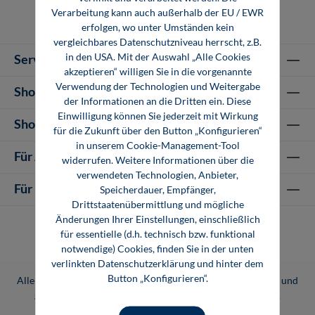
Verarbeitung kann auch außerhalb der EU / EWR
erfolgen, wo unter Umständen kein
vergleichbares Datenschutzniveau herrscht, z.B.
in den USA. Mit der Auswahl „Alle Cookies
Service-Hotline
akzeptieren“ willigen Sie in die vorgenannte
Verwendung der Technologien und Weitergabe
Shop Informationen
der Informationen an die Dritten ein. Diese
Einwilligung können Sie jederzeit mit Wirkung
Shop-Service
für die Zukunft über den Button „Konfigurieren“
in unserem Cookie-Management-Tool
Für Autor-/innen
widerrufen. Weitere Informationen über die
verwendeten Technologien, Anbieter,
Für Unternehmen
Speicherdauer, Empfänger,
Drittstaatenübermittlung und mögliche
Änderungen Ihrer Einstellungen, einschließlich
für essentielle (d.h. technisch bzw. funktional
notwendige) Cookies, finden Sie in der unten
verlinkten Datenschutzerklärung und hinter dem
Button „Konfigurieren“.
Alle Preise inkl. gesetzl. Mehrwertsteuer zzgl.
Versandkosten
und
ggf. Nachnahmegebühren, wenn nicht anders angegeben.