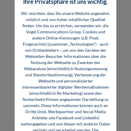
Ihre Privatsphäre ist uns wichtig.
Wir möchten, dass Sie unsere Website angenehm,
nützlich und von hoher inhaltlicher Qualität
finden. Um das zu erreichen, verwenden wir, die
Vogel Communications Group, Cookies und
andere Online-Kennungen (z.B. Pixel,
Fingerprints) (zusammen „Technologien“) - auch
von Drittanbietern -, um von den Geräten der
Technologie des Flugzeuges
Webseiten-Besucher Informationen über die
Nutzung der Webseite zu Zwecken der
Webanalyse (einschließlich Nutzungsmessung
und Standortbestimmung), Verbesserung der
Das Fachbuch für Flugzeugtechnik Technologie
Webseite und personalisierter
des Flugzeugs bietet eine Ergänzung zur
interessenbasierter digitaler Werbemaßnahmen
Grundbildung im metallverarbeitenden
(einschließlich Re-Marketing) sowie den
Nutzerbedürfnissen angepasster Darstellung zu
Gewerbe. Es werden vor allem die besonderen
69,80 €*
69,80 €*
sammeln. Diese Informationen können auch an
Lernziele im Bereich der flugzeugtechnischen
Buch
E-Book (PDF)
Dritte (insb. Werbepartner und Social Media
Ausbildungsberufe Fluggerätmechaniker/in mit
Anbieter wie Facebook und LinkedIn)
weitergegeben und von diesen mit anderen Daten
verlinkt und verarbeitet werden. Die