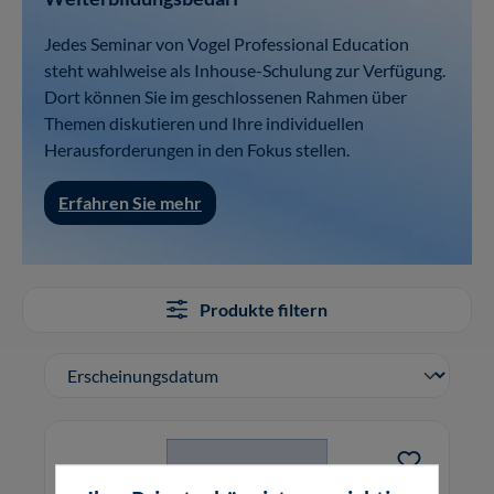
Jedes Seminar von Vogel Professional Education
steht wahlweise als Inhouse-Schulung zur Verfügung.
Dort können Sie im geschlossenen Rahmen über
Themen diskutieren und Ihre individuellen
Herausforderungen in den Fokus stellen.
Erfahren Sie mehr
Produkte filtern