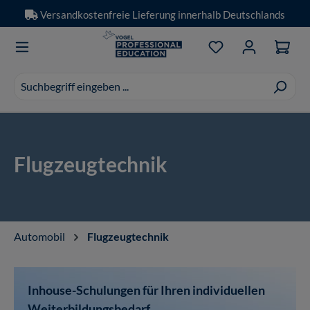
Versandkostenfreie Lieferung innerhalb Deutschlands
Zum Hauptinhalt springen
Du hast 0 Produkt
Suchvorschläge
erscheinen
während
der
Eingabe.
Flugzeugtechnik
Automobil
Flugzeugtechnik
Inhouse-Schulungen für Ihren individuellen
Weiterbildungsbedarf