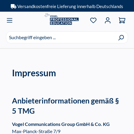
Versandkostenfreie Lieferung innerhalb Deutschlands
Zum Hauptinhalt springen
Du hast 0 Produkt
Suchvorschläge
erscheinen
während
der
Eingabe.
Impressum
Anbieterinformationen gemäß §
5 TMG
Vogel Communications Group GmbH & Co. KG
Max-Planck-Straße 7/9