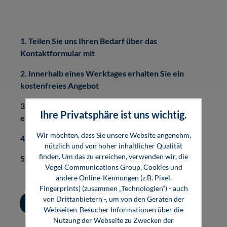
1. Teilen Sie uns Ihren Bedarf über das
Kontaktformular mit
2. Innerhalb eines Werktages erhalten Sie ein
kostenfreies Angebot
3. Detaillierte Abstimmung zu Inhalten, Formaten
Ihre Privatsphäre ist uns wichtig.
etc.
Wir möchten, dass Sie unsere Website angenehm,
4. Durchführung des Seminars
nützlich und von hoher inhaltlicher Qualität
finden. Um das zu erreichen, verwenden wir, die
5. Evaluation und Qualitätssicherung
Vogel Communications Group, Cookies und
andere Online-Kennungen (z.B. Pixel,
Fingerprints) (zusammen „Technologien“) - auch
von Drittanbietern -, um von den Geräten der
Jetzt Inhouse-Schulung anfragen
Webseiten-Besucher Informationen über die
Nutzung der Webseite zu Zwecken der