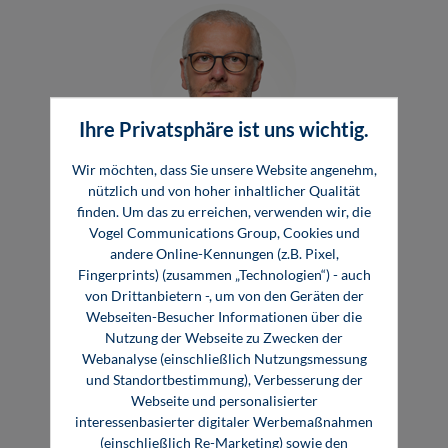
Ihre Privatsphäre ist uns wichtig.
Wir möchten, dass Sie unsere Website angenehm,
Niels Bernau
nützlich und von hoher inhaltlicher Qualität
finden. Um das zu erreichen, verwenden wir, die
Programmleiter Fachbuch und Seminar
Vogel Communications Group, Cookies und
Tel.: +49 931 418-2218
andere Online-Kennungen (z.B. Pixel,
Fingerprints) (zusammen „Technologien“) - auch
niels.bernau@vogel.de
von Drittanbietern -, um von den Geräten der
Webseiten-Besucher Informationen über die
Nutzung der Webseite zu Zwecken der
Webanalyse (einschließlich Nutzungsmessung
und Standortbestimmung), Verbesserung der
Für Unternehmen
Webseite und personalisierter
interessenbasierter digitaler Werbemaßnahmen
(einschließlich Re-Marketing) sowie den