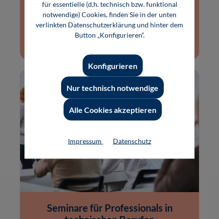
diskutieren und Ihre individuellen
für essentielle (d.h. technisch bzw. funktional
Herausforderungen in den Fokus stellen.
notwendige) Cookies, finden Sie in der unten
verlinkten Datenschutzerklärung und hinter dem
Button „Konfigurieren“.
Weitere Infos
Konfigurieren
Nur technisch notwendige
Alle Cookies akzeptieren
Impressum
Datenschutz
Seminare für Professionals in