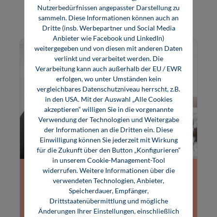
Lernen Sie unsere besonderen Lösungen für die
Nutzerbedürfnissen angepasster Darstellung zu
Seminar-Weiterbildung kennen.
sammeln. Diese Informationen können auch an
Dritte (insb. Werbepartner und Social Media
Anbieter wie Facebook und LinkedIn)
weitergegeben und von diesen mit anderen Daten
verlinkt und verarbeitet werden. Die
Verarbeitung kann auch außerhalb der EU / EWR
erfolgen, wo unter Umständen kein
vergleichbares Datenschutzniveau herrscht, z.B.
in den USA. Mit der Auswahl „Alle Cookies
akzeptieren“ willigen Sie in die vorgenannte
Verwendung der Technologien und Weitergabe
der Informationen an die Dritten ein. Diese
Einwilligung können Sie jederzeit mit Wirkung
für die Zukunft über den Button „Konfigurieren“
in unserem Cookie-Management-Tool
widerrufen. Weitere Informationen über die
Inhouse-Schulungen
verwendeten Technologien, Anbieter,
Speicherdauer, Empfänger,
Jedes Seminar steht auch als Inhouse-Schulung
Drittstaatenübermittlung und mögliche
zur Verfügung. Dort können Sie im
Änderungen Ihrer Einstellungen, einschließlich
geschlossenen Rahmen über Themen