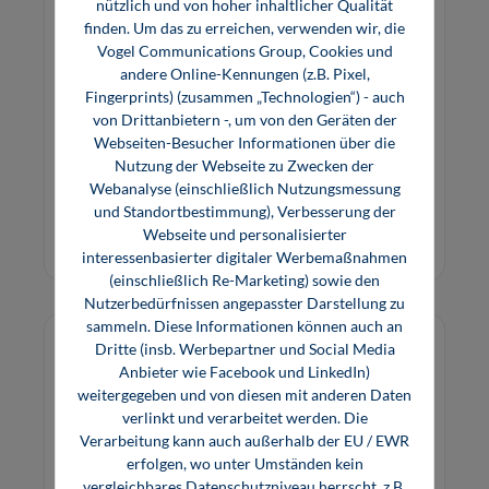
nützlich und von hoher inhaltlicher Qualität
EIB/KNX-Anlagen (E-Book)
finden. Um das zu erreichen, verwenden wir, die
Vogel Communications Group, Cookies und
andere Online-Kennungen (z.B. Pixel,
Fingerprints) (zusammen „Technologien“) - auch
Das Buch wird für die Fortbildung zum
von Drittanbietern -, um von den Geräten der
Bussystem EIB eingesetzt. Es eignet sich auch als
Webseiten-Besucher Informationen über die
Nachschlagewerk für die tägliche Praxis.
Nutzung der Webseite zu Zwecken der
Webanalyse (einschließlich Nutzungsmessung
23,99 €*
und Standortbestimmung), Verbesserung der
E-Book (PDF)
Webseite und personalisierter
interessenbasierter digitaler Werbemaßnahmen
(einschließlich Re-Marketing) sowie den
Nutzerbedürfnissen angepasster Darstellung zu
sammeln. Diese Informationen können auch an
Dritte (insb. Werbepartner und Social Media
Anbieter wie Facebook und LinkedIn)
weitergegeben und von diesen mit anderen Daten
verlinkt und verarbeitet werden. Die
Verarbeitung kann auch außerhalb der EU / EWR
erfolgen, wo unter Umständen kein
vergleichbares Datenschutzniveau herrscht, z.B.