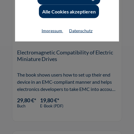
Alle Cookies akzeptieren
Impressum
Datenschutz
Electromagnetic Compatibility of Electric
Miniature Drives
The book shows users how to set up their end
device in an EMC-compliant manner and helps
electronics developers to take EMC into account
in the development of motor controllers.
29,80 €*
19,80 €*
Buch
E-Book (PDF)