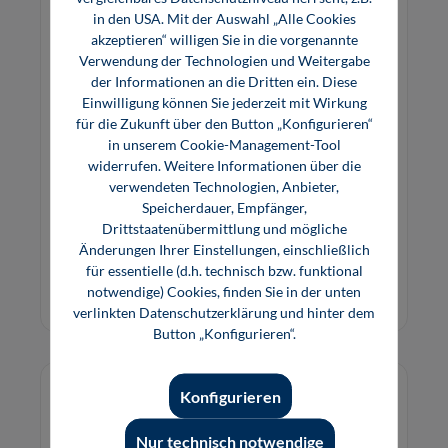
in den USA. Mit der Auswahl „Alle Cookies
akzeptieren“ willigen Sie in die vorgenannte
Verwendung der Technologien und Weitergabe
der Informationen an die Dritten ein. Diese
Analytics in der Industrie
Einwilligung können Sie jederzeit mit Wirkung
für die Zukunft über den Button „Konfigurieren“
in unserem Cookie-Management-Tool
widerrufen. Weitere Informationen über die
In diesem Buch erfahren Sie, wie Analytics in der
verwendeten Technologien, Anbieter,
Industrie funktioniert und wie Sie konkret an
Speicherdauer, Empfänger,
Anwendungsfälle herangehen können.
Drittstaatenübermittlung und mögliche
Änderungen Ihrer Einstellungen, einschließlich
29,80 €*
für essentielle (d.h. technisch bzw. funktional
E-Book (PDF)
notwendige) Cookies, finden Sie in der unten
verlinkten Datenschutzerklärung und hinter dem
Button „Konfigurieren“.
Konfigurieren
Nur technisch notwendige