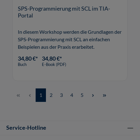
SPS-Programmierung mit SCL im TIA-
Portal
In diesem Workshop werden die Grundlagen der
SPS-Programmierung mit SCL an einfachen
Beispielen aus der Praxis erarbeitet.
34,80 €*
34,80 €*
Buch
E-Book (PDF)
Seite
Seite
Seite
Seite
Seite
1
2
3
4
5
Service-Hotline