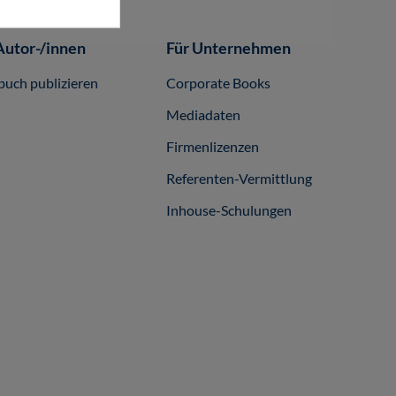
Autor-/innen
Für Unternehmen
buch publizieren
Corporate Books
Mediadaten
Firmenlizenzen
Referenten-Vermittlung
Inhouse-Schulungen