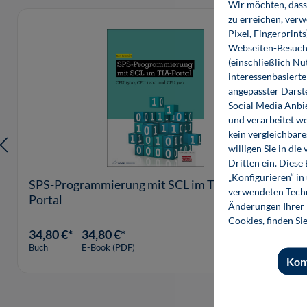
Wir möchten, dass 
Produktgalerie überspringen
zu erreichen, ver
Pixel, Fingerprint
Webseiten-Besuche
(einschließlich N
interessenbasiert
angepasster Darst
Social Media Anbi
und verarbeitet w
kein vergleichbare
willigen Sie in d
Dritten ein. Diese
„Konfigurieren“ i
SPS-Programmierung mit SCL im TIA-
verwendeten Techn
Portal
Änderungen Ihrer E
Cookies, finden Si
34,80 €*
34,80 €*
Buch
E-Book (PDF)
Kon