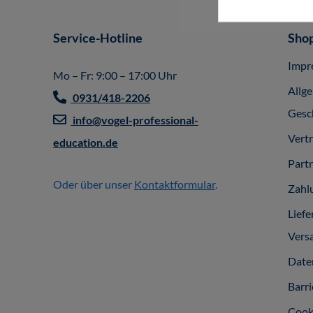
Service-Hotline
Shop
Impr
Mo – Fr: 9:00 – 17:00 Uhr
Allg
0931/418-2206
Gesc
info@vogel-professional-
Vert
education.de
Part
Oder über unser
Kontaktformular
.
Zahl
Liefe
Vers
Date
Barri
Cook