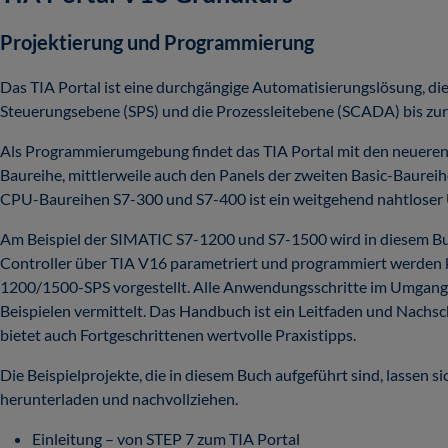
Projektierung und Programmierung
Das TIA Portal ist eine durchgängige Automatisierungslösung, di
Steuerungsebene (SPS) und die Prozessleitebene (SCADA) bis zur
Als Programmierumgebung findet das TIA Portal mit den neuere
Baureihe, mittlerweile auch den Panels der zweiten Basic-Baureih
CPU-Baureihen S7-300 und S7-400 ist ein weitgehend nahtloser U
Am Beispiel der SIMATIC S7-1200 und S7-1500 wird in diesem Buch
Controller über TIA V16 parametriert und programmiert werden 
1200/1500-SPS vorgestellt. Alle Anwendungsschritte im Umgang 
Beispielen vermittelt. Das Handbuch ist ein Leitfaden und Nachsc
bietet auch Fortgeschrittenen wertvolle Praxistipps.
Die Beispielprojekte, die in diesem Buch aufgeführt sind, lassen 
herunterladen und nachvollziehen.
Einleitung – von STEP 7 zum TIA Portal