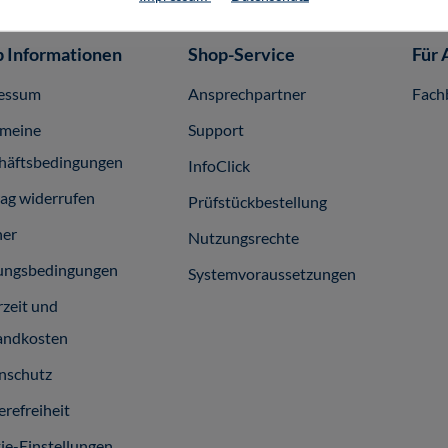
 Informationen
Shop-Service
Für 
essum
Ansprechpartner
Fach
emeine
Support
häftsbedingungen
InfoClick
rag widerrufen
Prüfstückbestellung
ner
Nutzungsrechte
ungsbedingungen
Systemvoraussetzungen
rzeit und
andkosten
nschutz
erefreiheit
ie-Einstellungen