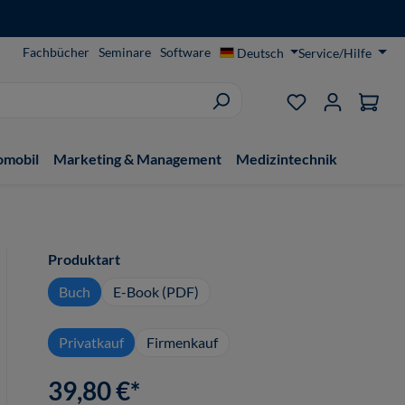
Fachbücher
Seminare
Software
Deutsch
Service/Hilfe
Du hast 0 Produ
omobil
Marketing & Management
Medizintechnik
auswählen
Produktart
Buch
E-Book (PDF)
Privatkauf
Firmenkauf
39,80 €*