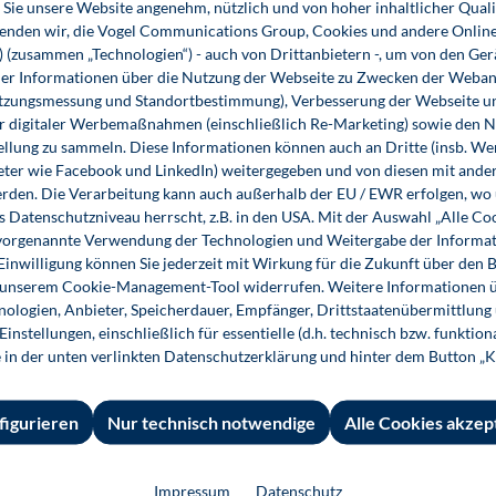
Sie unsere Website angenehm, nützlich und von hoher inhaltlicher Quali
wenden wir, die Vogel Communications Group, Cookies und andere Onlin
s) (zusammen „Technologien“) - auch von Drittanbietern -, um von den Ger
r Informationen über die Nutzung der Webseite zu Zwecken der Weban
utzungsmessung und Standortbestimmung), Verbesserung der Webseite un
er digitaler Werbemaßnahmen (einschließlich Re-Marketing) sowie den 
ellung zu sammeln. Diese Informationen können auch an Dritte (insb. W
eter wie Facebook und LinkedIn) weitergegeben und von diesen mit ander
erden. Die Verarbeitung kann auch außerhalb der EU / EWR erfolgen, w
s Datenschutzniveau herrscht, z.B. in den USA. Mit der Auswahl „Alle Co
ie vorgenannte Verwendung der Technologien und Weitergabe der Informat
 Einwilligung können Sie jederzeit mit Wirkung für die Zukunft über den 
n unserem Cookie-Management-Tool widerrufen. Weitere Informationen ü
SPS-Programmierung mit ST
ologien, Anbieter, Speicherdauer, Empfänger, Drittstaatenübermittlung
instellungen, einschließlich für essentielle (d.h. technisch bzw. funktio
e in der unten verlinkten Datenschutzerklärung und hinter dem Button „K
32,80 €*
32,80 €*
Buch
E-Book (PDF)
figurieren
Nur technisch notwendige
Alle Cookies akzep
Impressum
Datenschutz