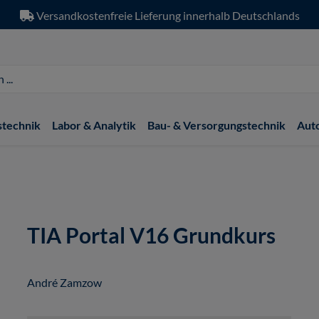
Versandkostenfreie Lieferung innerhalb Deutschlands
stechnik
Labor & Analytik
Bau- & Versorgungstechnik
Aut
TIA Portal V16 Grundkurs
André Zamzow