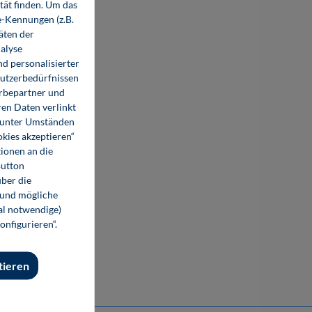
tät finden. Um das
e-Kennungen (z.B.
äten der
alyse
d personalisierter
Nutzerbedürfnissen
erbepartner und
en Daten verlinkt
o unter Umständen
okies akzeptieren“
ionen an die
Button
ber die
Strukturierte Automatisierungssysteme
 und mögliche
nal notwendige)
onfigurieren“.
49,80 €*
49,80 €*
Buch
E-Book (PDF)
tieren