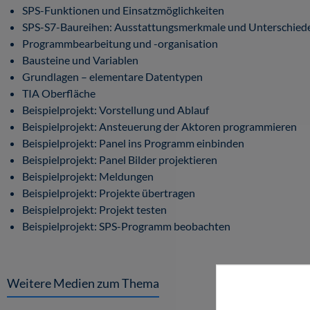
SPS-Funktionen und Einsatzmöglichkeiten
SPS-S7-Baureihen: Ausstattungsmerkmale und Unterschied
Programmbearbeitung und -organisation
Bausteine und Variablen
Grundlagen – elementare Datentypen
TIA Oberfläche
Beispielprojekt: Vorstellung und Ablauf
Beispielprojekt: Ansteuerung der Aktoren programmieren
Beispielprojekt: Panel ins Programm einbinden
Beispielprojekt: Panel Bilder projektieren
Beispielprojekt: Meldungen
Beispielprojekt: Projekte übertragen
Beispielprojekt: Projekt testen
Beispielprojekt: SPS-Programm beobachten
Weitere Medien zum Thema