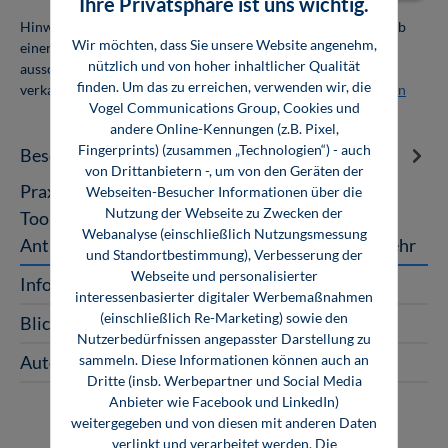
Ihre Privatsphäre ist uns wichtig.
Hinweis: Als Firmenkunde erhalten Sie einen Mengenrabatt ab
Wir möchten, dass Sie unsere Website angenehm,
einer Abnahmemenge von 10 Exemplaren. Die Bücher dürfen
nützlich und von hoher inhaltlicher Qualität
ausschließlich für den Eigenbedarf genutzt und nicht weiter
finden. Um das zu erreichen, verwenden wir, die
verkauft werden. Weitere Informationen unter
Firmenlizenzen
Vogel Communications Group, Cookies und
andere Online-Kennungen (z.B. Pixel,
Fingerprints) (zusammen „Technologien“) - auch
Beschreibung
von Drittanbietern -, um von den Geräten der
Praxishandbuch Antriebsauslegung Grundlagen,
Webseiten-Besucher Informationen über die
Nutzung der Webseite zu Zwecken der
Tools, Formelsammlung und Beispiele
Webanalyse (einschließlich Nutzungsmessung
Antriebssysteme sind für die Bereitstellung…
Mehr
und Standortbestimmung), Verbesserung der
Webseite und personalisierter
InfoClick
interessenbasierter digitaler Werbemaßnahmen
(einschließlich Re-Marketing) sowie den
Blick ins Buch
Nutzerbedürfnissen angepasster Darstellung zu
sammeln. Diese Informationen können auch an
Autoren
Dritte (insb. Werbepartner und Social Media
Anbieter wie Facebook und LinkedIn)
weitergegeben und von diesen mit anderen Daten
verlinkt und verarbeitet werden. Die