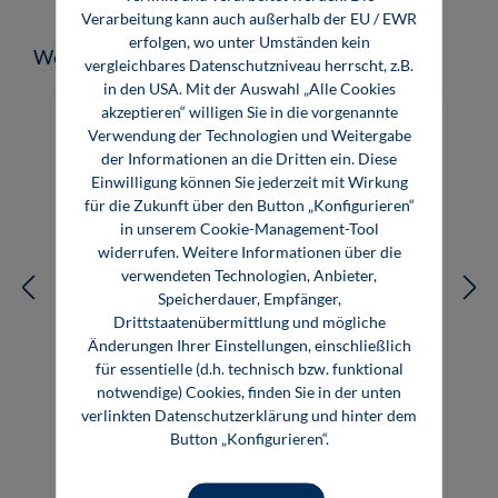
Verarbeitung kann auch außerhalb der EU / EWR
erfolgen, wo unter Umständen kein
Produktgalerie überspringen
Weitere Medien zum Thema
vergleichbares Datenschutzniveau herrscht, z.B.
in den USA. Mit der Auswahl „Alle Cookies
akzeptieren“ willigen Sie in die vorgenannte
Verwendung der Technologien und Weitergabe
der Informationen an die Dritten ein. Diese
Einwilligung können Sie jederzeit mit Wirkung
für die Zukunft über den Button „Konfigurieren“
in unserem Cookie-Management-Tool
widerrufen. Weitere Informationen über die
verwendeten Technologien, Anbieter,
Speicherdauer, Empfänger,
Drittstaatenübermittlung und mögliche
Änderungen Ihrer Einstellungen, einschließlich
für essentielle (d.h. technisch bzw. funktional
notwendige) Cookies, finden Sie in der unten
Antriebspraxis
verlinkten Datenschutzerklärung und hinter dem
Button „Konfigurieren“.
49,80 €*
39,99 €*
Buch
E-Book (PDF)