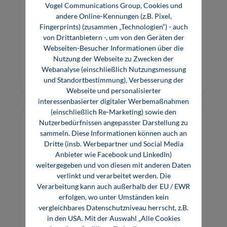
Vogel Communications Group, Cookies und
In diesem Buch erfahren Sie, wie Analytics in der
andere Online-Kennungen (z.B. Pixel,
Industrie funktioniert und wie Sie konkret an
Fingerprints) (zusammen „Technologien“) - auch
von Drittanbietern -, um von den Geräten der
Anwendungsfälle herangehen können.
Webseiten-Besucher Informationen über die
29,80 €*
Nutzung der Webseite zu Zwecken der
E-Book (PDF)
Webanalyse (einschließlich Nutzungsmessung
und Standortbestimmung), Verbesserung der
Webseite und personalisierter
interessenbasierter digitaler Werbemaßnahmen
(einschließlich Re-Marketing) sowie den
Nutzerbedürfnissen angepasster Darstellung zu
sammeln. Diese Informationen können auch an
Dritte (insb. Werbepartner und Social Media
Anbieter wie Facebook und LinkedIn)
weitergegeben und von diesen mit anderen Daten
verlinkt und verarbeitet werden. Die
Verarbeitung kann auch außerhalb der EU / EWR
erfolgen, wo unter Umständen kein
vergleichbares Datenschutzniveau herrscht, z.B.
in den USA. Mit der Auswahl „Alle Cookies