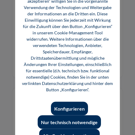
akzeptieren“ willigen Sie in die vorgenannte
Verwendung der Technologien und Weitergabe
Kreiselpumpen im Anlagenbau (inkl. E-
der Informationen an die Dritten ein. Diese
Book)
Einwilligung können Sie jederzeit mit Wirkung
für die Zukunft über den Button „Konfigurieren“
Das etablierte Standardwerk zur Auslegung,
in unserem Cookie-Management-Tool
Planung und zum Betrieb von Kreiselpumpen im
widerrufen. Weitere Informationen über die
chemischen Anlagenbau.
verwendeten Technologien, Anbieter,
Speicherdauer, Empfänger,
69,80 €*
49,80 €*
Drittstaatenübermittlung und mögliche
Buch
E-Book (PDF)
Änderungen Ihrer Einstellungen, einschließlich
für essentielle (d.h. technisch bzw. funktional
notwendige) Cookies, finden Sie in der unten
verlinkten Datenschutzerklärung und hinter dem
Button „Konfigurieren“.
Konfigurieren
Nur technisch notwendige