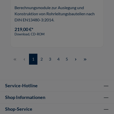
Berechnungsmodule zur Auslegung und
Konstruktion von Rohrleitungsbauteilen nach
DIN EN13480-3:2014.
219,00 €*
Download, CD-ROM
Seite
Seite
Seite
Seite
Seite
1
2
3
4
5
Service-Hotline
Shop Informationen
Shop-Service