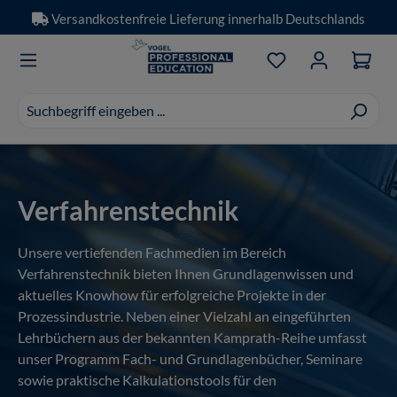
Versandkostenfreie Lieferung innerhalb Deutschlands
Zum Hauptinhalt springen
Du hast 0 Produkt
Suchvorschläge
erscheinen
während
der
Eingabe.
Verfahrenstechnik
Unsere vertiefenden Fachmedien im Bereich
Verfahrenstechnik bieten Ihnen Grundlagenwissen und
aktuelles Knowhow für erfolgreiche Projekte in der
Prozessindustrie. Neben einer Vielzahl an eingeführten
Lehrbüchern aus der bekannten Kamprath-Reihe umfasst
unser Programm Fach- und Grundlagenbücher, Seminare
sowie praktische Kalkulationstools für den