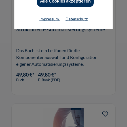
Alle Cookies akzeptieren
Impressum
Datenschutz
Strukturierte Automatisierungssysteme
Das Buch ist ein Leitfaden für die
Komponentenauswahl und Konfiguration
eigener Automatisierungssysteme.
49,80 €*
49,80 €*
Buch
E-Book (PDF)