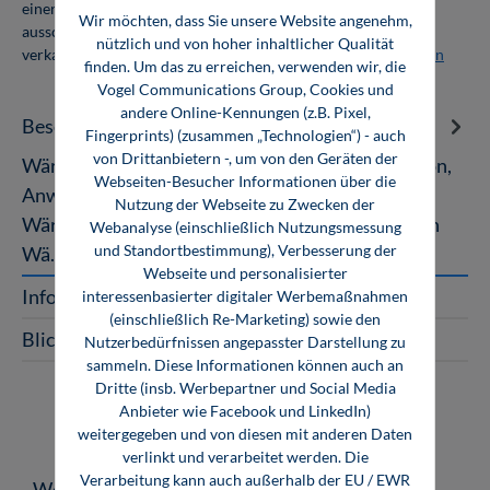
einer Abnahmemenge von 10 Exemplaren. Die Bücher dürfen
Wir möchten, dass Sie unsere Website angenehm,
ausschließlich für den Eigenbedarf genutzt und nicht weiter
nützlich und von hoher inhaltlicher Qualität
verkauft werden. Weitere Informationen unter
Firmenlizenzen
finden. Um das zu erreichen, verwenden wir, die
Vogel Communications Group, Cookies und
andere Online-Kennungen (z.B. Pixel,
Beschreibung
Fingerprints) (zusammen „Technologien“) - auch
von Drittanbietern -, um von den Geräten der
Wärmeaustauscher Das Fachbuch zur Konzeption,
Webseiten-Besucher Informationen über die
Anwendung und Konstruktion von
Nutzung der Webseite zu Zwecken der
Wäremaustauschern und thermischen Apparaten
Webanalyse (einschließlich Nutzungsmessung
und Standortbestimmung), Verbesserung der
Wä…
Mehr
Webseite und personalisierter
InfoClick
interessenbasierter digitaler Werbemaßnahmen
(einschließlich Re-Marketing) sowie den
Blick ins Buch
Nutzerbedürfnissen angepasster Darstellung zu
sammeln. Diese Informationen können auch an
Dritte (insb. Werbepartner und Social Media
Anbieter wie Facebook und LinkedIn)
weitergegeben und von diesen mit anderen Daten
verlinkt und verarbeitet werden. Die
Verarbeitung kann auch außerhalb der EU / EWR
Produktgalerie überspringen
Weitere Medien zum Thema