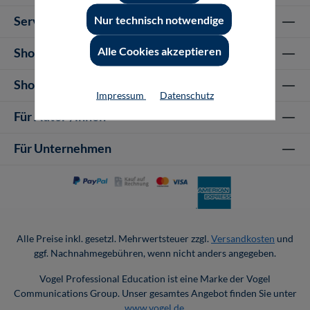
Nur technisch notwendige
Service-Hotline
Alle Cookies akzeptieren
Shop Informationen
Shop-Service
Impressum
Datenschutz
Für Autor-/innen
Für Unternehmen
Alle Preise inkl. gesetzl. Mehrwertsteuer zzgl.
Versandkosten
und
ggf. Nachnahmegebühren, wenn nicht anders angegeben.
Vogel Professional Education ist eine Marke der Vogel
Communications Group. Unser gesamtes Angebot finden Sie unter
www.vogel.de
.