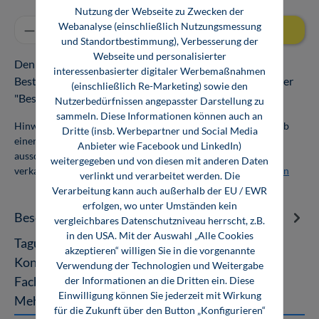
Nutzung der Webseite zu Zwecken der
Produkt Anzahl: Gib den gewünschten Wert ei
Webanalyse (einschließlich Nutzungsmessung
In den Warenkorb
und Standortbestimmung), Verbesserung der
Webseite und personalisierter
Den Download oder Online-Zugang finden Sie nach
interessenbasierter digitaler Werbemaßnahmen
Bestellabschluss in Ihrem Kundenkonto unter dem Reiter
(einschließlich Re-Marketing) sowie den
"Bestellungen".
Nutzerbedürfnissen angepasster Darstellung zu
sammeln. Diese Informationen können auch an
Hinweis: Als Firmenkunde erhalten Sie einen Mengenrabatt ab
Dritte (insb. Werbepartner und Social Media
einer Abnahmemenge von 10 Exemplaren. Die Bücher dürfen
Anbieter wie Facebook und LinkedIn)
ausschließlich für den Eigenbedarf genutzt und nicht weiter
weitergegeben und von diesen mit anderen Daten
verkauft werden. Weitere Informationen unter
Firmenlizenzen
verlinkt und verarbeitet werden. Die
Verarbeitung kann auch außerhalb der EU / EWR
erfolgen, wo unter Umständen kein
Beschreibung
vergleichbares Datenschutzniveau herrscht, z.B.
in den USA. Mit der Auswahl „Alle Cookies
Tagungsband Embedded Software Engineering
akzeptieren“ willigen Sie in die vorgenannte
Kongress 2024 Expertenwissen aus rund 90
Verwendung der Technologien und Weitergabe
Fachvorträgen und Anwendungsberichten Der…
der Informationen an die Dritten ein. Diese
Einwilligung können Sie jederzeit mit Wirkung
Mehr
für die Zukunft über den Button „Konfigurieren“