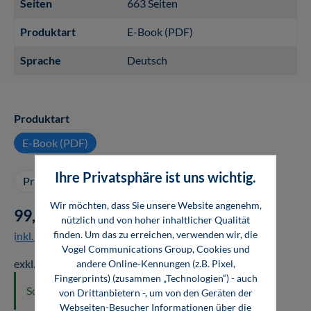
Seiten
663 Seiten
Produktart
E-Book (PDF)
Sprache
Deutsch
auswählen
Produktart
E-Book (PDF)
Ihre Privatsphäre ist uns wichtig.
Privatkauf
Firmenkauf
Wir möchten, dass Sie unsere Website angenehm,
99,00 €*
nützlich und von hoher inhaltlicher Qualität
finden. Um das zu erreichen, verwenden wir, die
inkl. MwSt.
Vogel Communications Group, Cookies und
exkl. MwSt.: 92,52 €
andere Online-Kennungen (z.B. Pixel,
Fingerprints) (zusammen „Technologien“) - auch
Sofort verfügbar
von Drittanbietern -, um von den Geräten der
Webseiten-Besucher Informationen über die