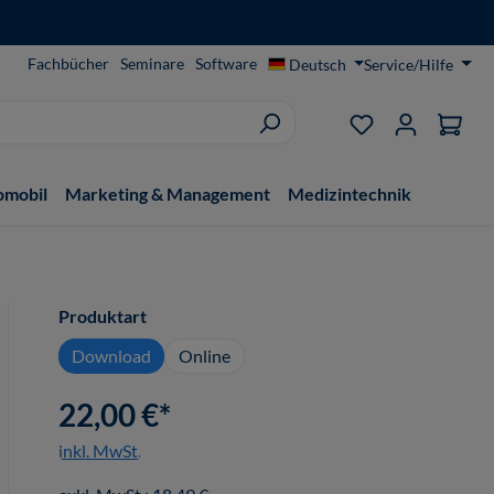
Fachbücher
Seminare
Software
Deutsch
Service/Hilfe
Du hast 0 Produ
omobil
Marketing & Management
Medizintechnik
auswählen
Produktart
Download
Online
22,00 €*
inkl. MwSt.