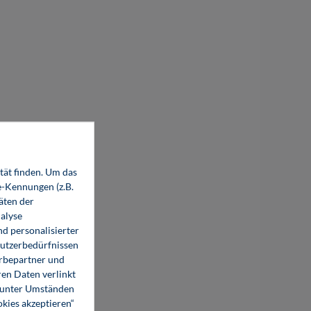
tät finden. Um das
e-Kennungen (z.B.
äten der
alyse
d personalisierter
Nutzerbedürfnissen
erbepartner und
en Daten verlinkt
o unter Umständen
okies akzeptieren“