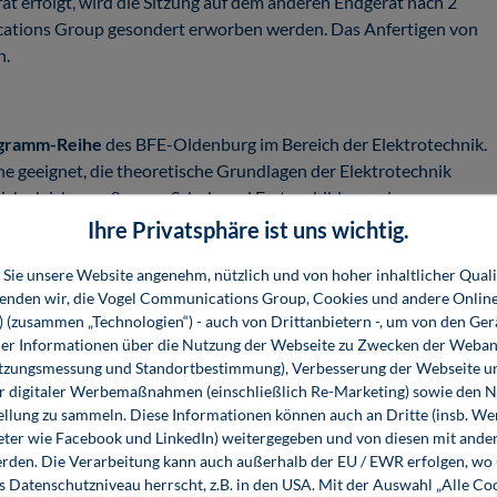
ät erfolgt, wird die Sitzung auf dem anderen Endgerät nach 2
ations Group gesondert erworben werden. Das Anfertigen von
n.
gramm-Reihe
des BFE-Oldenburg im Bereich der Elektrotechnik.
ene geeignet, die theoretische Grundlagen der Elektrotechnik
ch gleichermaßen zur Schul- und Erstausbildung wie zur
Ihre Privatsphäre ist uns wichtig.
risch leicht erarbeiten. Alle Lerninhalte werden über
Sie unsere Website angenehm, nützlich und von hoher inhaltlicher Quali
e am Bildschirm zu vermeiden. Merksätze, wichtige Formeln,
wenden wir, die Vogel Communications Group, Cookies und andere Onlin
angezeigt. Viele
Animationen, Videos und Interaktionen
im
s) (zusammen „Technologien“) - auch von Drittanbietern -, um von den Ger
r Informationen über die Nutzung der Webseite zu Zwecken der Weban
toffvermittlung erfolgen immer wieder
Wissensabfragen
mit
utzungsmessung und Standortbestimmung), Verbesserung der Webseite un
llen Auffinden von behandelten Begriffen vervollständigt das
er digitaler Werbemaßnahmen (einschließlich Re-Marketing) sowie den 
 eine Historie der zuletzt besuchten Seiten.
ellung zu sammeln. Diese Informationen können auch an Dritte (insb. W
eter wie Facebook und LinkedIn) weitergegeben und von diesen mit ander
erden. Die Verarbeitung kann auch außerhalb der EU / EWR erfolgen, w
uftragsbestätigung einen 25-stelligen Code, der zum
s Datenschutzniveau herrscht, z.B. in den USA. Mit der Auswahl „Alle Co
 können Sie unter folgendem Link einlösen: