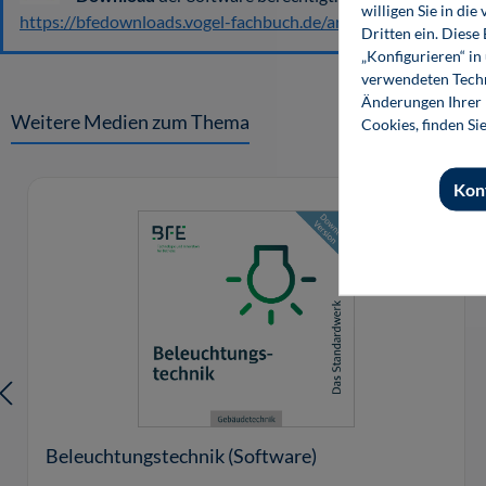
willigen Sie in d
https://bfedownloads.vogel-fachbuch.de/artikelcode
Dritten ein. Diese
„Konfigurieren“ i
verwendeten Techn
Änderungen Ihrer E
Weitere Medien zum Thema
Cookies, finden Si
Produktgalerie überspringen
Kon
Beleuchtungstechnik (Software)