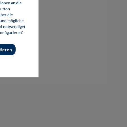
ionen an die
Button
ber die
 und mögliche
nal notwendige)
onfigurieren“.
tieren
Datennetzwerktechnik (Software)