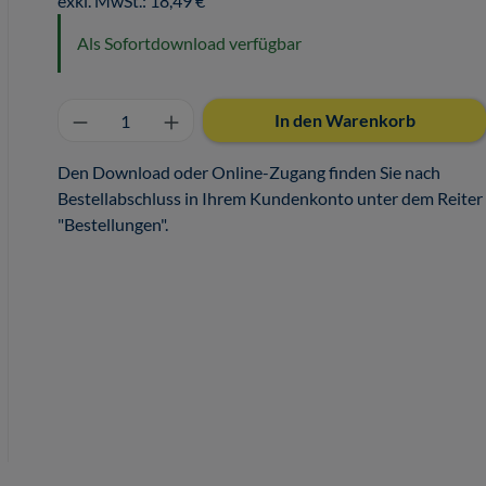
exkl. MwSt.: 18,49 €
Als Sofortdownload verfügbar
Produkt Anzahl: Gib den gewünschten 
In den Warenkorb
Den Download oder Online-Zugang finden Sie nach
Bestellabschluss in Ihrem Kundenkonto unter dem Reiter
"Bestellungen".