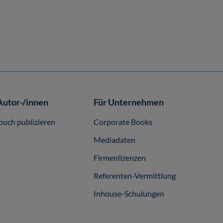
22,00 €*
Online, Download
Autor-/innen
Für Unternehmen
buch publizieren
Corporate Books
Mediadaten
Firmenlizenzen
Referenten-Vermittlung
Inhouse-Schulungen