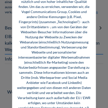
nützlich und von hoher inhaltlicher Qualität
einer Abnahmemenge von 10 Exemplaren. Die Bücher dürfen
finden. Um das zu erreichen, verwenden wir, die
ausschließlich für den Eigenbedarf genutzt und nicht weiter
Vogel Communications Group, Cookies und
verkauft werden. Weitere Informationen unter
Firmenlizenzen
andere Online-Kennungen (z.B. Pixel,
Fingerprints) (zusammen „Technologien“) - auch
von Drittanbietern -, um von den Geräten der
Beschreibung
Webseiten-Besucher Informationen über die
EIB/KNX-Projekte Bewerben, ausschreiben,
Nutzung der Webseite zu Zwecken der
Webanalyse (einschließlich Nutzungsmessung
kalkulieren und bewerten Das Buch beschreibt den
und Standortbestimmung), Verbesserung der
Weg verschiedener EIB/KNX-Projekte…
Mehr
Webseite und personalisierter
interessenbasierter digitaler Werbemaßnahmen
InfoClick
(einschließlich Re-Marketing) sowie den
Nutzerbedürfnissen angepasster Darstellung zu
sammeln. Diese Informationen können auch an
Dritte (insb. Werbepartner und Social Media
Anbieter wie Facebook und LinkedIn)
weitergegeben und von diesen mit anderen Daten
Produktgalerie überspringen
Weitere Medien zum Thema
verlinkt und verarbeitet werden. Die
Verarbeitung kann auch außerhalb der EU / EWR
erfolgen, wo unter Umständen kein
vergleichbares Datenschutzniveau herrscht, z.B.