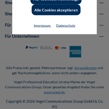
Shop Informationen
Alle Cookies akzeptieren
Shop-Service
Für Autor-/innen
Impressum
Datenschutz
Für Unternehmen
Alle Preise inkl. gesetzl. Mehrwertsteuer zzgl.
Versandkosten
und
ggf. Nachnahmegebühren, wenn nicht anders angegeben.
Vogel Professional Education ist eine Marke der Vogel
Communications Group. Unser gesamtes Angebot finden Sie unter
www.vogel.de
.
Copyright © 2026 Vogel Communications Group GmbH & Co.
KG