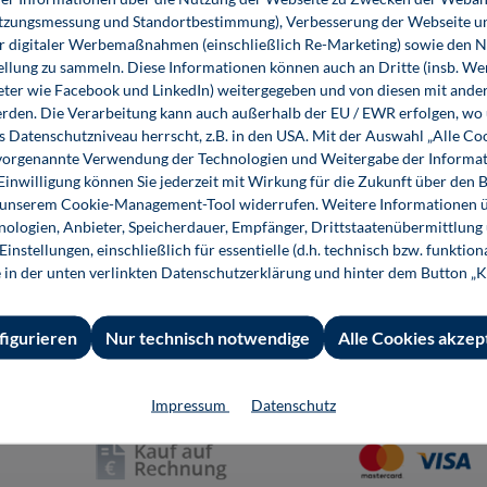
utzungsmessung und Standortbestimmung), Verbesserung der Webseite un
häftsbedingungen
InfoClick
er digitaler Werbemaßnahmen (einschließlich Re-Marketing) sowie den 
rag widerrufen
Prüfstückbestellung
ellung zu sammeln. Diese Informationen können auch an Dritte (insb. W
eter wie Facebook und LinkedIn) weitergegeben und von diesen mit ander
ner
Nutzungsrechte
erden. Die Verarbeitung kann auch außerhalb der EU / EWR erfolgen, w
s Datenschutzniveau herrscht, z.B. in den USA. Mit der Auswahl „Alle Co
ungsbedingungen
Systemvoraussetzungen
ie vorgenannte Verwendung der Technologien und Weitergabe der Informat
rzeit und
 Einwilligung können Sie jederzeit mit Wirkung für die Zukunft über den 
n unserem Cookie-Management-Tool widerrufen. Weitere Informationen ü
andkosten
ologien, Anbieter, Speicherdauer, Empfänger, Drittstaatenübermittlung
instellungen, einschließlich für essentielle (d.h. technisch bzw. funktio
nschutz
e in der unten verlinkten Datenschutzerklärung und hinter dem Button „K
erefreiheit
ie-Einstellungen
figurieren
Nur technisch notwendige
Alle Cookies akzep
Impressum
Datenschutz