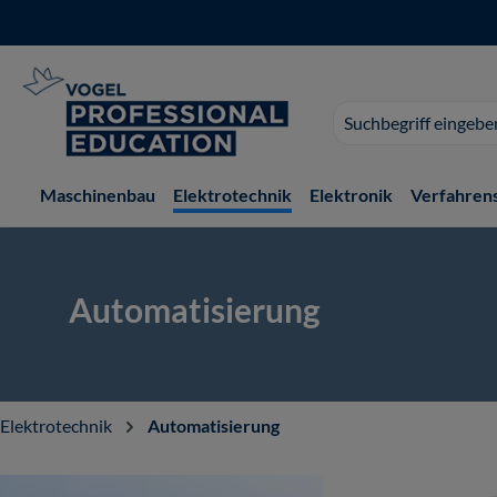
 Hauptinhalt springen
Zur Suche springen
Zur Hauptnavigation springen
Suchvorschläge
erscheinen
während
der
Maschinenbau
Elektrotechnik
Elektronik
Verfahren
Eingabe.
Automatisierung
Elektrotechnik
Automatisierung