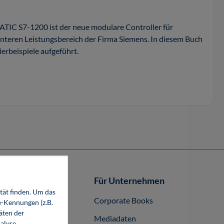
ATIC S7-1200 ist der neue modulare Controller für
nteren Leistungsbereich der Firma Siemens. In diesem Buch
erbeispiele aufgeführt.
Autor-/innen
Für Unternehmen
tät finden. Um das
buch publizieren
Corporate Books
e-Kennungen (z.B.
äten der
Mediadaten
alyse