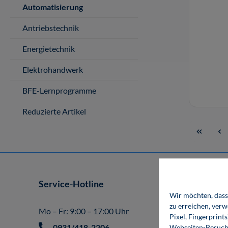
Automatisierung
Antriebstechnik
Energietechnik
Elektrohandwerk
BFE-Lernprogramme
Reduzierte Artikel
Service-Hotline
Shop
Wir möchten, dass 
Impr
zu erreichen, ver
Mo – Fr: 9:00 – 17:00 Uhr
Pixel, Fingerprint
Allg
0931/418-2206
Webseiten-Besuche