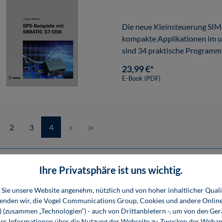
Die neue Kleinsteuerung SIM
kompakte Applikationen im u
sind 34 praktische Programmi
23,99 €*
E-Book (PDF)
Seite
Seite
Seite
2
3
4
Ihre Privatsphäre ist uns wichtig.
 Informationen
Shop-Service
Für 
Sie unsere Website angenehm, nützlich und von hoher inhaltlicher Quali
essum
Ansprechpartner
Fach
wenden wir, die Vogel Communications Group, Cookies und andere Onlin
s) (zusammen „Technologien“) - auch von Drittanbietern -, um von den Ger
emeine
Support
r Informationen über die Nutzung der Webseite zu Zwecken der Weban