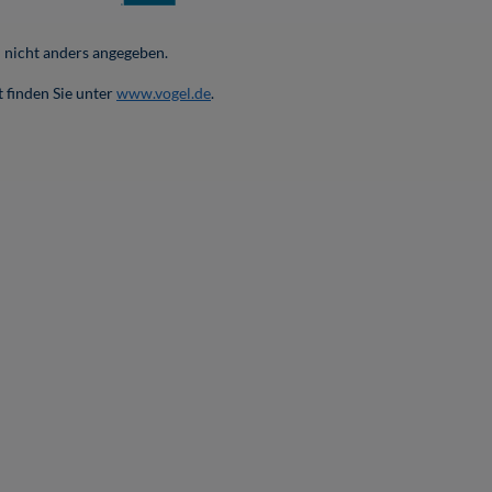
nicht anders angegeben.
 finden Sie unter
www.vogel.de
.