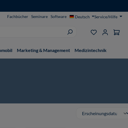
Fachbücher
Seminare
Software
Deutsch
Service/Hilfe
Du hast 0 Produ
omobil
Marketing & Management
Medizintechnik