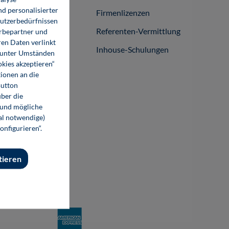
d personalisierter
Firmenlizenzen
Nutzerbedürfnissen
Referenten-Vermittlung
erbepartner und
en Daten verlinkt
Inhouse-Schulungen
o unter Umständen
okies akzeptieren“
ionen an die
Button
ber die
 und mögliche
nal notwendige)
onfigurieren“.
tieren