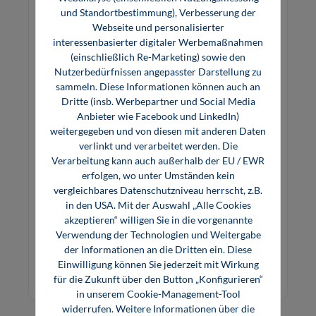
und Standortbestimmung), Verbesserung der
Webseite und personalisierter
interessenbasierter digitaler Werbemaßnahmen
(einschließlich Re-Marketing) sowie den
Nutzerbedürfnissen angepasster Darstellung zu
sammeln. Diese Informationen können auch an
Dritte (insb. Werbepartner und Social Media
Anbieter wie Facebook und LinkedIn)
weitergegeben und von diesen mit anderen Daten
LOGO!-Kurs
verlinkt und verarbeitet werden. Die
Verarbeitung kann auch außerhalb der EU / EWR
erfolgen, wo unter Umständen kein
vergleichbares Datenschutzniveau herrscht, z.B.
Dieses Buch erklärt Einsteigern und Praktikern
in den USA. Mit der Auswahl „Alle Cookies
den Umgang mit dem Steuerrelais LOGO! der
akzeptieren“ willigen Sie in die vorgenannte
Firma Siemens einfach und umfassend. Von
Verwendung der Technologien und Weitergabe
Beginn an werden neben den Stromlauf-,
der Informationen an die Dritten ein. Diese
19,99 €*
Funktions- und Kontaktplänen die Symbole der
Einwilligung können Sie jederzeit mit Wirkung
E-Book (PDF)
Digitaltechnik verwendet. Die Eingabe all
für die Zukunft über den Button „Konfigurieren“
in unserem Cookie-Management-Tool
widerrufen. Weitere Informationen über die