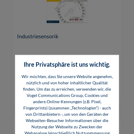
Industriesensorik
Entwicklung und praktische Anwendung der
Ihre Privatsphäre ist uns wichtig.
wichtigsten Sensortypen.
Wir möchten, dass Sie unsere Website angenehm,
nützlich und von hoher inhaltlicher Qualität
49,80 €*
39,99 €*
finden. Um das zu erreichen, verwenden wir, die
Buch
E-Book (PDF)
Vogel Communications Group, Cookies und
andere Online-Kennungen (z.B. Pixel,
Fingerprints) (zusammen „Technologien“) - auch
von Drittanbietern -, um von den Geräten der
Webseiten-Besucher Informationen über die
Nutzung der Webseite zu Zwecken der
Webanalyse (einschließlich Nutzungsmessung