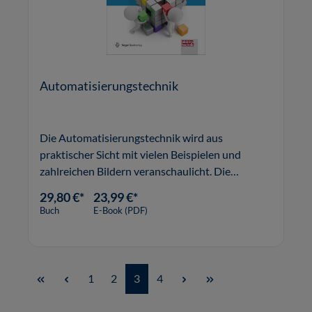
Automatisierungstechnik
Die Automatisierungstechnik wird aus
praktischer Sicht mit vielen Beispielen und
zahlreichen Bildern veranschaulicht. Die
zusätzlichen bzw. überarbeiteten Kapitel über
29,80 €*
23,99 €*
Maschinensicherheit, Sicherheit in
Buch
E-Book (PDF)
verfahrenstechnischen Anlagen,
Explosionsschutz und
Seite
Seite
Seite
Seite
1
2
3
4