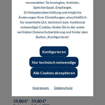
verwendeten Technologien, Anbieter,
Speicherdauer, Empfänger,
Drittstaatenübermittlung und mögliche
Änderungen Ihrer Einstellungen, einschließlich
für essentielle (d.h. technisch bzw. funktional
notwendige) Cookies, finden Sie in der unten
verlinkten Datenschutzerklärung und hinter dem
Button „Konfigurieren“.
Konfigurieren
Nur technisch notwendige
Industrieroboter
Alle Cookies akzeptieren
Dieses Buch vermittelt die Grundlagen zum
Verständnis eines Industrierobotersystems
Impressum
Datenschutz
sowie einen Überblick über die Schritte von der
Konzeption bis zur Integration.
59,80 €*
59,80 €*