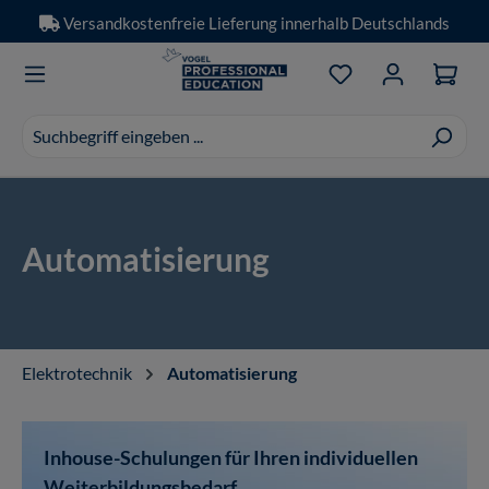
Versandkostenfreie Lieferung innerhalb Deutschlands
Zum Hauptinhalt springen
Du hast 0 Produkt
Suchvorschläge
erscheinen
während
der
Eingabe.
Automatisierung
Elektrotechnik
Automatisierung
Inhouse-Schulungen für Ihren individuellen
Weiterbildungsbedarf