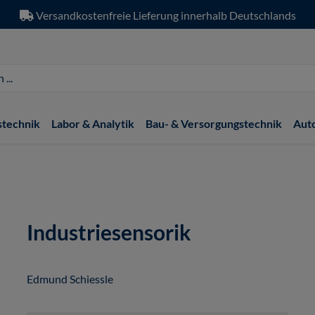
Versandkostenfreie Lieferung innerhalb Deutschlands
stechnik
Labor & Analytik
Bau- & Versorgungstechnik
Aut
Industriesensorik
Edmund Schiessle