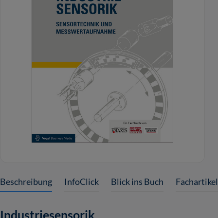
Beschreibung
InfoClick
Blick ins Buch
Fachartike
Industriesensorik