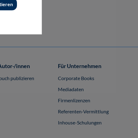
tieren
39,80 €*
39,80 €*
Buch
E-Book (PDF)
Autor-/innen
Für Unternehmen
buch publizieren
Corporate Books
Mediadaten
Firmenlizenzen
Referenten-Vermittlung
Inhouse-Schulungen