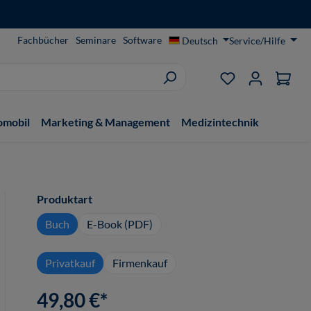
Fachbücher
Seminare
Software
Deutsch
Service/Hilfe
Du hast 0 Produ
omobil
Marketing & Management
Medizintechnik
auswählen
Produktart
Buch
E-Book (PDF)
Privatkauf
Firmenkauf
49,80 €*