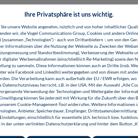
Ihre Privatsphäre ist uns wichtig.
Sie unsere Website angenehm, nützlich und von hoher inhaltlicher Quali
wenden wir, die Vogel Communications Group, Cookies und andere Onlin
s) (zusammen „Technologien“) - auch von Drittanbietern -, um von den Ger
r Informationen über die Nutzung der Webseite zu Zwecken der Weban
utzungsmessung und Standortbestimmung), Verbesserung der Webseite un
er digitaler Werbemaßnahmen (einschließlich Re-Marketing) sowie den 
ellung zu sammeln. Diese Informationen können auch an Dritte (insb. W
eter wie Facebook und LinkedIn) weitergegeben und von diesen mit ander
erden. Die Verarbeitung kann auch außerhalb der EU / EWR erfolgen, w
s Datenschutzniveau herrscht, z.B. in den USA. Mit der Auswahl „Alle Co
ie vorgenannte Verwendung der Technologien und Weitergabe der Informat
 Einwilligung können Sie jederzeit mit Wirkung für die Zukunft über den 
n unserem Cookie-Management-Tool widerrufen. Weitere Informationen ü
ologien, Anbieter, Speicherdauer, Empfänger, Drittstaatenübermittlung
instellungen, einschließlich für essentielle (d.h. technisch bzw. funktio
e in der unten verlinkten Datenschutzerklärung und hinter dem Button „K
Strukturierte Automatisierungssysteme