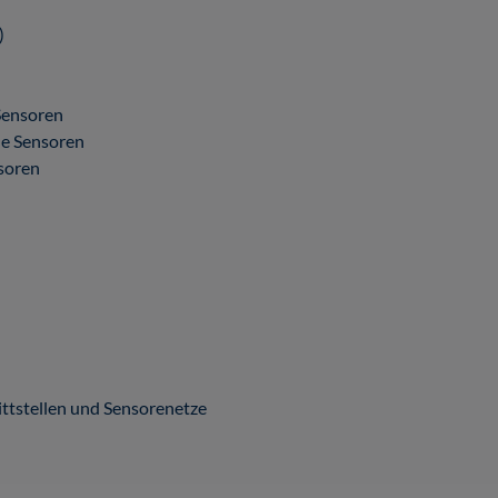
)
Sensoren
he Sensoren
nsoren
ittstellen und Sensorenetze