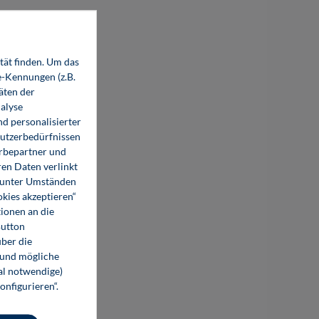
tät finden. Um das
e-Kennungen (z.B.
äten der
alyse
d personalisierter
Nutzerbedürfnissen
erbepartner und
en Daten verlinkt
o unter Umständen
okies akzeptieren“
ionen an die
Button
ber die
 und mögliche
nal notwendige)
onfigurieren“.
Künstliche Intelligenz entfesselt