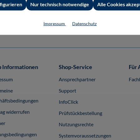
figurieren
Nur technisch notwendige
Alle Cookies akzep
49,80 €*
49,80 €*
Buch
E-Book (PDF)
Impressum
Datenschutz
 Informationen
Shop-Service
Für 
essum
Ansprechpartner
Fach
emeine
Support
häftsbedingungen
InfoClick
rag widerrufen
Prüfstückbestellung
ner
Nutzungsrechte
ungsbedingungen
Systemvoraussetzungen