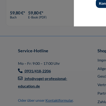
Kon
59,80 €*
59,80 €*
Buch
E-Book (PDF)
Service-Hotline
Shop
Impr
Mo – Fr: 9:00 – 17:00 Uhr
Allg
0931/418-2206
Gesc
info@vogel-professional-
Vert
education.de
Part
Oder über unser
Kontaktformular
.
Zahl