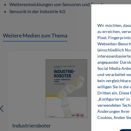
Weiterentwicklungen von Sensoren und Trends
Sensorik in der Industrie 4.0
Wir möchten, dass 
zu erreichen, ver
Weitere Medien zum Thema
Pixel, Fingerprint
Webseiten-Besuche
(einschließlich N
Produktgalerie überspringen
interessenbasiert
angepasster Darst
Social Media Anbi
und verarbeitet w
kein vergleichbare
willigen Sie in d
Dritten ein. Diese
„Konfigurieren“ i
verwendeten Techn
Änderungen Ihrer E
Cookies, finden Si
Industrieroboter