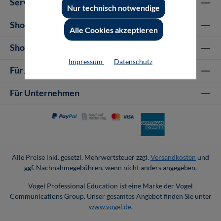
Service-Hotline
Nur technisch notwendige
Shop Informationen
Alle Cookies akzeptieren
Shop-Service
Impressum
Datenschutz
Für Autor-/innen
Für Unternehmen
Alle Preise inkl. gesetzl. Mehrwertsteuer zzgl.
Versandkosten
und
ggf. Nachnahmegebühren, wenn nicht anders angegeben.
Vogel Professional Education ist eine Marke der Vogel
Communications Group. Unser gesamtes Angebot finden Sie unter
www.vogel.de
.