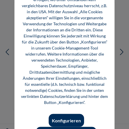
vergleichbares Datenschutzniveau herrscht, z.B.
in den USA. Mit der Auswahl „Alle Cookies
akzeptieren“ willigen Sie in die vorgenannte
Verwendung der Technologien und Weitergabe
der Informationen an die Dritten ein. Diese
Einwilligung können Sie jederzeit mit Wirkung
für die Zukunft über den Button „Konfigurieren“
in unserem Cookie-Management-Tool
widerrufen. Weitere Informationen über die
verwendeten Technologien, Anbieter,
Speicherdauer, Empfänger,
Drittstaatenübermittlung und mögliche
Änderungen Ihrer Einstellungen, einschließlich
Elektrische Mess- und Regelungstechnik
für essentielle (d.h. technisch bzw. funktional
notwendige) Cookies, finden Sie in der unten
verlinkten Datenschutzerklärung und hinter dem
29,80 €*
23,99 €*
Button „Konfigurieren“.
Buch
E-Book (PDF)
Konfigurieren