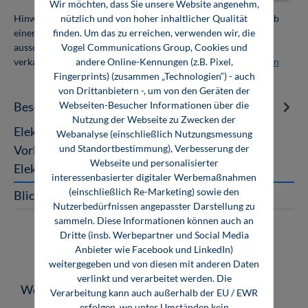
Wir möchten, dass Sie unsere Website angenehm,
nützlich und von hoher inhaltlicher Qualität
Hinweis: Als Firmenkunde erhalten Sie einen Mengenrabatt ab
finden. Um das zu erreichen, verwenden wir, die
einer Abnahmemenge von 10 Exemplaren. Die Bücher dürfen
Vogel Communications Group, Cookies und
ausschließlich für den Eigenbedarf genutzt und nicht weiter
andere Online-Kennungen (z.B. Pixel,
verkauft werden. Weitere Informationen unter
Firmenlizenzen
Fingerprints) (zusammen „Technologien“) - auch
von Drittanbietern -, um von den Geräten der
Webseiten-Besucher Informationen über die
Beschreibung
Nutzung der Webseite zu Zwecken der
Elektrische Steuerungs- und Antriebstechnik
Webanalyse (einschließlich Nutzungsmessung
und Standortbestimmung), Verbesserung der
Vorbereitung auf die Meisterprüfung in den
Webseite und personalisierter
Elektroberufen Für die Vorbereitung…
Mehr
interessenbasierter digitaler Werbemaßnahmen
(einschließlich Re-Marketing) sowie den
Blick ins Buch
Nutzerbedürfnissen angepasster Darstellung zu
sammeln. Diese Informationen können auch an
Dritte (insb. Werbepartner und Social Media
Anbieter wie Facebook und LinkedIn)
weitergegeben und von diesen mit anderen Daten
verlinkt und verarbeitet werden. Die
Produktgalerie überspringen
Weitere Medien zum Thema
Verarbeitung kann auch außerhalb der EU / EWR
erfolgen, wo unter Umständen kein