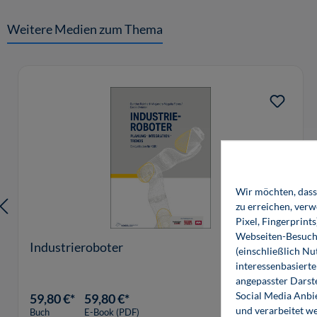
Weitere Medien zum Thema
Produktgalerie überspringen
Wir möchten, dass 
zu erreichen, ver
Pixel, Fingerprint
Webseiten-Besuche
Industrieroboter
(einschließlich N
interessenbasiert
angepasster Darst
Social Media Anbi
59,80 €*
59,80 €*
und verarbeitet w
Buch
E-Book (PDF)