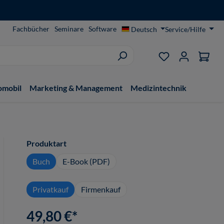
Fachbücher
Seminare
Software
Deutsch
Service/Hilfe
Du hast 0 Produ
omobil
Marketing & Management
Medizintechnik
auswählen
Produktart
Buch
E-Book (PDF)
Privatkauf
Firmenkauf
49,80 €*