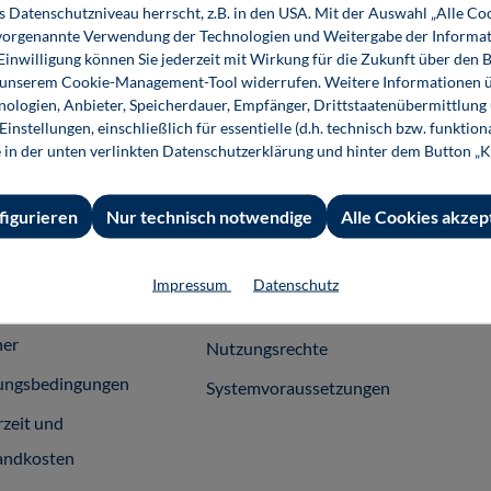
s Datenschutzniveau herrscht, z.B. in den USA. Mit der Auswahl „Alle Co
ie vorgenannte Verwendung der Technologien und Weitergabe der Informat
 Einwilligung können Sie jederzeit mit Wirkung für die Zukunft über den 
n unserem Cookie-Management-Tool widerrufen. Weitere Informationen ü
ologien, Anbieter, Speicherdauer, Empfänger, Drittstaatenübermittlung
instellungen, einschließlich für essentielle (d.h. technisch bzw. funktio
 Informationen
Shop-Service
Für 
e in der unten verlinkten Datenschutzerklärung und hinter dem Button „K
essum
Ansprechpartner
Fach
figurieren
Nur technisch notwendige
Alle Cookies akzep
emeine
Support
häftsbedingungen
InfoClick
Impressum
Datenschutz
rag widerrufen
Prüfstückbestellung
ner
Nutzungsrechte
ungsbedingungen
Systemvoraussetzungen
rzeit und
andkosten