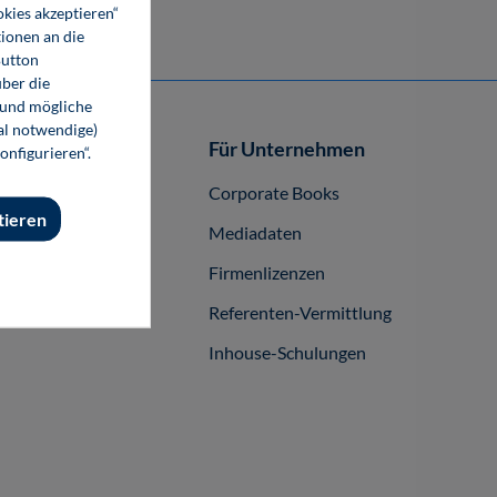
okies akzeptieren“
ionen an die
Button
ber die
 und mögliche
nal notwendige)
Autor-/innen
Für Unternehmen
onfigurieren“.
buch publizieren
Corporate Books
tieren
Mediadaten
Firmenlizenzen
Referenten-Vermittlung
Inhouse-Schulungen