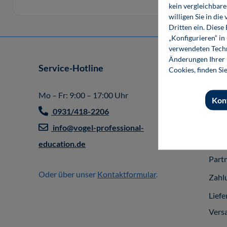
kein vergleichbare
willigen Sie in d
Dritten ein. Diese
„Konfigurieren“ i
verwendeten Techn
Änderungen Ihrer E
Service-Hotline
Shop
Cookies, finden Si
Impr
Mo – Fr: 9:00 – 17:00 Uhr
Kon
Allg
0931/418-2206
Gesc
info@vogel-professional-
Vert
education.de
Part
Oder über unser
Kontaktformular
.
Zahl
Liefe
Vers