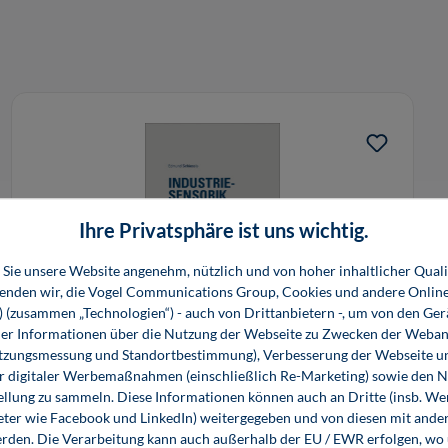
Ihre Privatsphäre ist uns wichtig.
Sie unsere Website angenehm, nützlich und von hoher inhaltlicher Quali
wenden wir, die Vogel Communications Group, Cookies und andere Onlin
s) (zusammen „Technologien“) - auch von Drittanbietern -, um von den Ger
r Informationen über die Nutzung der Webseite zu Zwecken der Weban
Industriesensorik
utzungsmessung und Standortbestimmung), Verbesserung der Webseite un
er digitaler Werbemaßnahmen (einschließlich Re-Marketing) sowie den 
ellung zu sammeln. Diese Informationen können auch an Dritte (insb. W
eter wie Facebook und LinkedIn) weitergegeben und von diesen mit ander
49,80 €*
39,99 €*
erden. Die Verarbeitung kann auch außerhalb der EU / EWR erfolgen, w
Buch
E-Book (PDF)