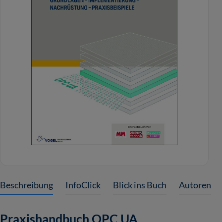
Beschreibung
InfoClick
Blick ins Buch
Autoren
Praxishandbuch OPC UA