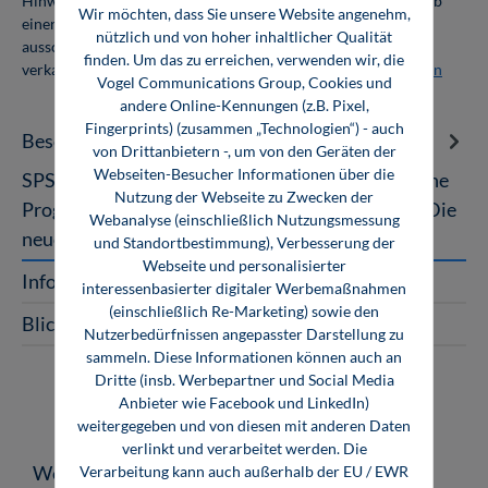
Hinweis: Als Firmenkunde erhalten Sie einen Mengenrabatt ab
Wir möchten, dass Sie unsere Website angenehm,
einer Abnahmemenge von 10 Exemplaren. Die Bücher dürfen
nützlich und von hoher inhaltlicher Qualität
ausschließlich für den Eigenbedarf genutzt und nicht weiter
finden. Um das zu erreichen, verwenden wir, die
verkauft werden. Weitere Informationen unter
Firmenlizenzen
Vogel Communications Group, Cookies und
andere Online-Kennungen (z.B. Pixel,
Fingerprints) (zusammen „Technologien“) - auch
Beschreibung
von Drittanbietern -, um von den Geräten der
Webseiten-Besucher Informationen über die
SPS-Beispiele mit SIMATIC S7-1200 34 praktische
Nutzung der Webseite zu Zwecken der
Programmierbeispiele mit Technologieschemas Die
Webanalyse (einschließlich Nutzungsmessung
neue Kleinsteuerung SIMATIC…
Mehr
und Standortbestimmung), Verbesserung der
Webseite und personalisierter
InfoClick
interessenbasierter digitaler Werbemaßnahmen
(einschließlich Re-Marketing) sowie den
Blick ins Buch
Nutzerbedürfnissen angepasster Darstellung zu
sammeln. Diese Informationen können auch an
Dritte (insb. Werbepartner und Social Media
Anbieter wie Facebook und LinkedIn)
weitergegeben und von diesen mit anderen Daten
verlinkt und verarbeitet werden. Die
Produktgalerie überspringen
Weitere Medien zum Thema
Verarbeitung kann auch außerhalb der EU / EWR