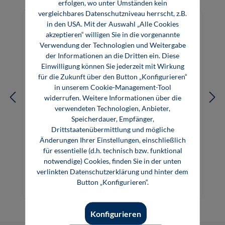
erfolgen, wo unter Umständen kein
vergleichbares Datenschutzniveau herrscht, z.B.
in den USA. Mit der Auswahl „Alle Cookies
akzeptieren“ willigen Sie in die vorgenannte
Verwendung der Technologien und Weitergabe
der Informationen an die Dritten ein. Diese
Einwilligung können Sie jederzeit mit Wirkung
für die Zukunft über den Button „Konfigurieren“
in unserem Cookie-Management-Tool
widerrufen. Weitere Informationen über die
verwendeten Technologien, Anbieter,
Speicherdauer, Empfänger,
Drittstaatenübermittlung und mögliche
Änderungen Ihrer Einstellungen, einschließlich
SPS-Programmierung mit ST
für essentielle (d.h. technisch bzw. funktional
notwendige) Cookies, finden Sie in der unten
verlinkten Datenschutzerklärung und hinter dem
32,80 €*
32,80 €*
Button „Konfigurieren“.
Buch
E-Book (PDF)
Konfigurieren