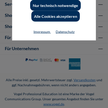
Service-Hotline
Nur technisch notwendige
Shop Informationen
Alle Cookies akzeptieren
Shop-Service
Impressum
Datenschutz
Für Autor-/innen
Für Unternehmen
Alle Preise inkl. gesetzl. Mehrwertsteuer zzgl.
Versandkosten
und
ggf. Nachnahmegebühren, wenn nicht anders angegeben.
Vogel Professional Education ist eine Marke der Vogel
Communications Group. Unser gesamtes Angebot finden Sie unter
www.vogel.de
.