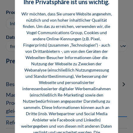
Ihre Privatsphäre ist uns wichtig.
auswählen
Produktart
Wir möchten, dass Sie unsere Website angenehm,
nützlich und von hoher inhaltlicher Qualität
Inhouse Seminar anfragen
finden. Um das zu erreichen, verwenden wir, die
Vogel Communications Group, Cookies und
auswählen
Datum
andere Online-Kennungen (z.B. Pixel,
Fingerprints) (zusammen „Technologien“) - auch
von Drittanbietern -, um von den Geräten der
Webseiten-Besucher Informationen über die
Preis auf Anfrage
Nutzung der Webseite zu Zwecken der
Webanalyse (einschließlich Nutzungsmessung
und Standortbestimmung), Verbesserung der
Webseite und personalisierter
Beschreibung
interessenbasierter digitaler Werbemaßnahmen
Machine Vision im Unternehmen einführen,
(einschließlich Re-Marketing) sowie den
Nutzerbedürfnissen angepasster Darstellung zu
Produktqualität und Prozesse verbessern und
sammeln. Diese Informationen können auch an
gleichzeitig Kosten sparen Seit 30 Jahr…
Mehr
Dritte (insb. Werbepartner und Social Media
Anbieter wie Facebook und LinkedIn)
Referent
weitergegeben und von diesen mit anderen Daten
verlinkt und verarbeitet werden. Die