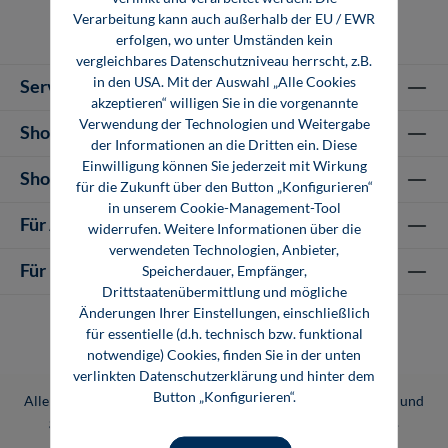
Verarbeitung kann auch außerhalb der EU / EWR
erfolgen, wo unter Umständen kein
vergleichbares Datenschutzniveau herrscht, z.B.
in den USA. Mit der Auswahl „Alle Cookies
Service-Hotline
akzeptieren“ willigen Sie in die vorgenannte
Verwendung der Technologien und Weitergabe
Shop Informationen
der Informationen an die Dritten ein. Diese
Einwilligung können Sie jederzeit mit Wirkung
Shop-Service
für die Zukunft über den Button „Konfigurieren“
in unserem Cookie-Management-Tool
Für Autor-/innen
widerrufen. Weitere Informationen über die
verwendeten Technologien, Anbieter,
Für Unternehmen
Speicherdauer, Empfänger,
Drittstaatenübermittlung und mögliche
Änderungen Ihrer Einstellungen, einschließlich
für essentielle (d.h. technisch bzw. funktional
notwendige) Cookies, finden Sie in der unten
verlinkten Datenschutzerklärung und hinter dem
Button „Konfigurieren“.
Alle Preise inkl. gesetzl. Mehrwertsteuer zzgl.
Versandkosten
und
ggf. Nachnahmegebühren, wenn nicht anders angegeben.