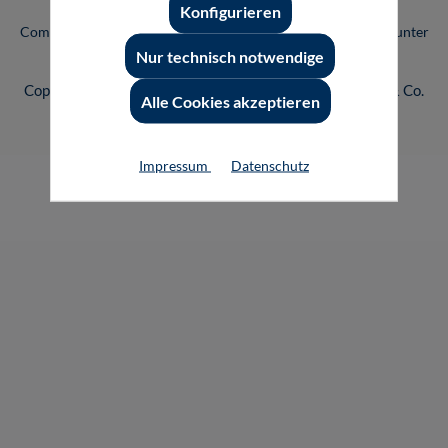
Konfigurieren
Vogel Professional Education ist eine Marke der Vogel
Communications Group. Unser gesamtes Angebot finden Sie unter
www.vogel.de
.
Nur technisch notwendige
Copyright © 2026 Vogel Communications Group GmbH & Co.
Alle Cookies akzeptieren
KG
Impressum
Datenschutz