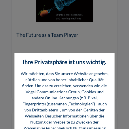
The Future as a Team Player
The STEM non-fiction book with multimedia app
Ihre Privatsphäre ist uns wichtig.
sparks curiosity about technology and science
and offers young people an orientation for
Wir möchten, dass Sie unsere Website angenehm,
exciting professional fields of the future.
nützlich und von hoher inhaltlicher Qualität
18,00 €*
finden. Um das zu erreichen, verwenden wir, die
Buch
Vogel Communications Group, Cookies und
andere Online-Kennungen (z.B. Pixel,
Fingerprints) (zusammen „Technologien“) - auch
von Drittanbietern -, um von den Geräten der
Webseiten-Besucher Informationen über die
Nutzung der Webseite zu Zwecken der
Webanalyse (einschließlich Nutzungsmessung