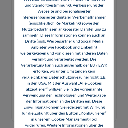
und Standortbestimmung), Verbesserung der
Webseite und personalisierter
interessenbasierter digitaler Werbemaßnahmen
(einschließlich Re-Marketing) sowie den
Nutzerbedürfnissen angepasster Darstellung zu
sammeln. Diese Informationen können auch an
Dritte (insb. Werbepartner und Social Media
Anbieter wie Facebook und LinkedIn)
weitergegeben und von diesen mit anderen Daten
Design-to-Cost-Methoden
verlinkt und verarbeitet werden. Die
Verarbeitung kann auch außerhalb der EU / EWR
erfolgen, wo unter Umständen kein
vergleichbares Datenschutzniveau herrscht, z.B.
Das Seminar behandelt unterschiedliche DTC-
in den USA. Mit der Auswahl „Alle Cookies
Methoden und zeigt anhand von Beispielen, wie
akzeptieren“ willigen Sie in die vorgenannte
sich durch deren Anwendung und Kombination
Verwendung der Technologien und Weitergabe
Kostensenkungs-Potenziale identifizieren
der Informationen an die Dritten ein. Diese
1.290,00 €*
lassen.
Einwilligung können Sie jederzeit mit Wirkung
Offenes Seminar, Inhouse Seminar
für die Zukunft über den Button „Konfigurieren“
in unserem Cookie-Management-Tool
widerrufen. Weitere Informationen über die