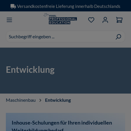
Versandkostenfreie Lieferung innerhalb Deutschlands
Zum Hauptinhalt springen
Du hast 0 Produkt
Suchvorschläge
erscheinen
während
der
Eingabe.
Entwicklung
Maschinenbau
Entwicklung
Inhouse-Schulungen für Ihren individuellen
Weiterbildungsbedarf