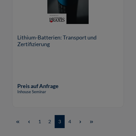
Lithium-Batterien: Transport und
Zertifizierung
Preis auf Anfrage
Inhouse Seminar
Seite
Seite
Seite
Seite
1
2
3
4