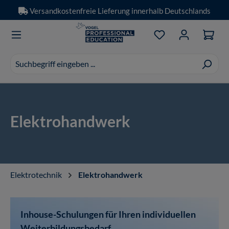
Versandkostenfreie Lieferung innerhalb Deutschlands
Zum Hauptinhalt springen
Du hast 0 Produkt
Suchvorschläge
erscheinen
während
der
Eingabe.
Elektrohandwerk
Elektrotechnik
Elektrohandwerk
Inhouse-Schulungen für Ihren individuellen
Weiterbildungsbedarf