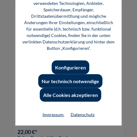
verwendeten Technologien, Anbieter,
Speicherdauer, Empfänger,
Drittstaatenübermittlung und mögliche
Änderungen Ihrer Einstellungen, einschließlich
für essentielle (d.h. technisch bzw. funktional
notwendige) Cookies, finden Sie in der unten
verlinkten Datenschutzerklärung und hinter dem
Button „Konfigurieren“.
Konfigurieren
Nur technisch notwendige
Elektrische Maschinen (Software)
Alle Cookies akzeptieren
Das multimediale Lernprogramm vermittelt die
Grundlagen elektrischer Maschinen
Impressum
Datenschutz
(Transformatoren, Gleichstrommaschinen und
Wechselstrommaschinen).
22,00 €*