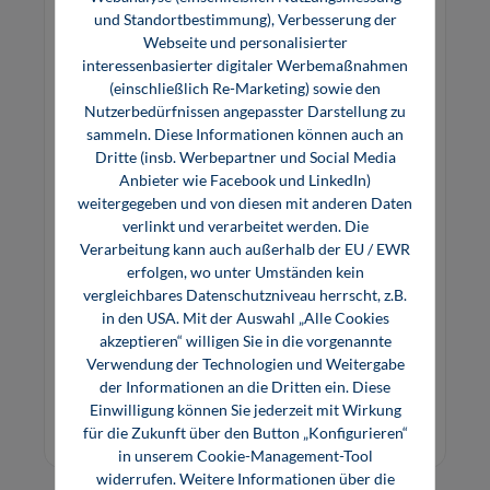
und Standortbestimmung), Verbesserung der
Webseite und personalisierter
interessenbasierter digitaler Werbemaßnahmen
(einschließlich Re-Marketing) sowie den
Nutzerbedürfnissen angepasster Darstellung zu
sammeln. Diese Informationen können auch an
Dritte (insb. Werbepartner und Social Media
Anbieter wie Facebook und LinkedIn)
weitergegeben und von diesen mit anderen Daten
Drehstromtechnik (Software)
verlinkt und verarbeitet werden. Die
Verarbeitung kann auch außerhalb der EU / EWR
erfolgen, wo unter Umständen kein
vergleichbares Datenschutzniveau herrscht, z.B.
Multimediales Lernprogramm zu: Phasenlage
in den USA. Mit der Auswahl „Alle Cookies
und Verkettung, Drehstromverbraucher,
akzeptieren“ willigen Sie in die vorgenannte
Störungen im Drehstromsystem,
Verwendung der Technologien und Weitergabe
Blindleistungskompensation
der Informationen an die Dritten ein. Diese
22,00 €*
Einwilligung können Sie jederzeit mit Wirkung
Online, Download
für die Zukunft über den Button „Konfigurieren“
in unserem Cookie-Management-Tool
widerrufen. Weitere Informationen über die