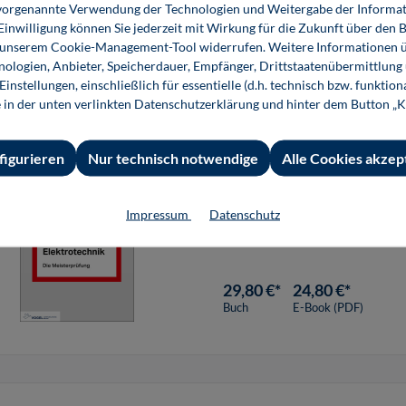
must
ie vorgenannte Verwendung der Technologien und Weitergabe der Informat
27,80 €*
22,99 €*
 Einwilligung können Sie jederzeit mit Wirkung für die Zukunft über den 
Buch
E-Book (PDF)
n unserem Cookie-Management-Tool widerrufen. Weitere Informationen ü
ologien, Anbieter, Speicherdauer, Empfänger, Drittstaatenübermittlung
instellungen, einschließlich für essentielle (d.h. technisch bzw. funktio
e in der unten verlinkten Datenschutzerklärung und hinter dem Button „K
Aufgaben und Lösungen E
figurieren
Nur technisch notwendige
Alle Cookies akzep
Fit für die Prüfung: In Bezug
Impressum
Datenschutz
Elektrotechnik" geben über 
29,80 €*
24,80 €*
Buch
E-Book (PDF)