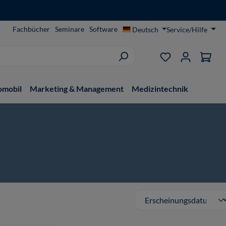
Fachbücher
Seminare
Software
Deutsch
Service/Hilfe
Du hast 0 Produ
omobil
Marketing & Management
Medizintechnik