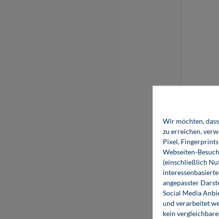
Wir möchten, dass 
zu erreichen, ver
Pixel, Fingerprint
Webseiten-Besuche
(einschließlich N
interessenbasiert
angepasster Darst
Social Media Anbi
und verarbeitet w
kein vergleichbare