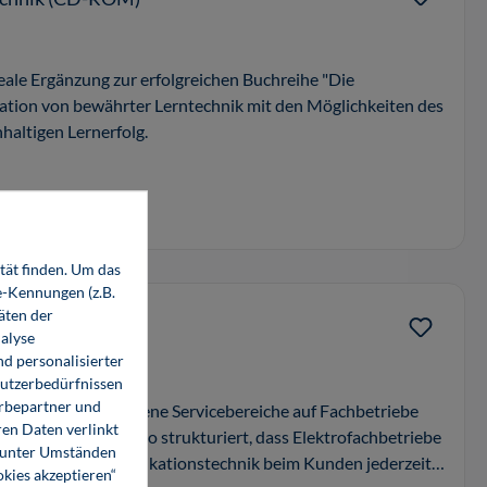
deale Ergänzung zur erfolgreichen Buchreihe "Die
ation von bewährter Lerntechnik mit den Möglichkeiten des
haltigen Lernerfolg.
tät finden. Um das
e-Kennungen (z.B.
äten der
alyse
d personalisierter
Nutzerbedürfnissen
erbepartner und
gen zunehmend eigene Servicebereiche auf Fachbetriebe
en Daten verlinkt
ch wurde deshalb so strukturiert, dass Elektrofachbetriebe
o unter Umständen
tuellen Telekommunikationstechnik beim Kunden jederzeit
okies akzeptieren“