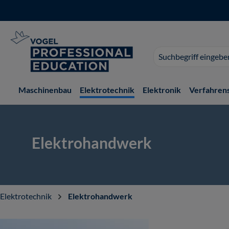
 Hauptinhalt springen
Zur Suche springen
Zur Hauptnavigation springen
Suchvorschläge
erscheinen
während
der
Maschinenbau
Elektrotechnik
Elektronik
Verfahren
Eingabe.
Elektrohandwerk
Elektrotechnik
Elektrohandwerk