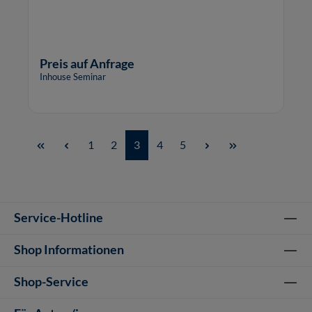
Preis auf Anfrage
Inhouse Seminar
Seite
Seite
Seite
Seite
Seite
1
2
3
4
5
Service-Hotline
Shop Informationen
Shop-Service