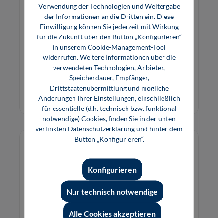
Flanschberechnungen nach DIN EN 1591-
Verwendung der Technologien und Weitergabe
1: 2011 (Download)
der Informationen an die Dritten ein. Diese
Einwilligung können Sie jederzeit mit Wirkung
für die Zukunft über den Button „Konfigurieren“
Berechnungsmodule für den Nachweis von
in unserem Cookie-Management-Tool
Tragfähigkeit und Dichtheit von
widerrufen. Weitere Informationen über die
Flanschverbindungen für die Lastfälle Montage,
verwendeten Technologien, Anbieter,
Prüfung und Betrieb.
Speicherdauer, Empfänger,
298,00 €*
Drittstaatenübermittlung und mögliche
Download
Änderungen Ihrer Einstellungen, einschließlich
für essentielle (d.h. technisch bzw. funktional
notwendige) Cookies, finden Sie in der unten
verlinkten Datenschutzerklärung und hinter dem
Button „Konfigurieren“.
Konfigurieren
Nur technisch notwendige
Alle Cookies akzeptieren