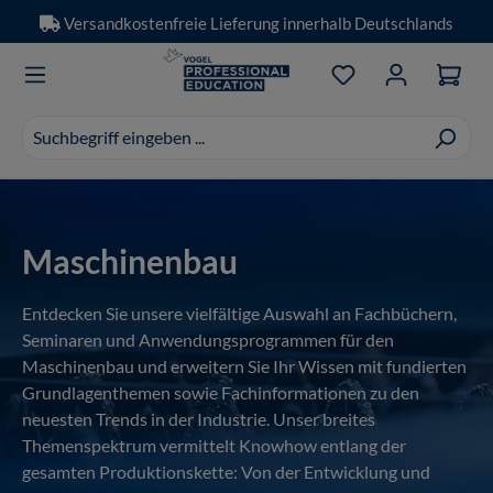
Versandkostenfreie Lieferung innerhalb Deutschlands
Zum Hauptinhalt springen
Du hast 0 Produkt
Suchvorschläge
erscheinen
während
der
Eingabe.
Maschinenbau
Entdecken Sie unsere vielfältige Auswahl an Fachbüchern,
Seminaren und Anwendungsprogrammen für den
Maschinenbau und erweitern Sie Ihr Wissen mit fundierten
Grundlagenthemen sowie Fachinformationen zu den
neuesten Trends in der Industrie. Unser breites
Themenspektrum vermittelt Knowhow entlang der
gesamten Produktionskette: Von der Entwicklung und