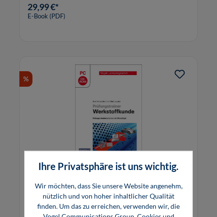
29,99 €*
E-Book (PDF)
%
Ihre Privatsphäre ist uns wichtig.
Prüfungstrainer Werkstoffkunde (CD-
Wir möchten, dass Sie unsere Website angenehm,
ROM)
nützlich und von hoher inhaltlicher Qualität
finden. Um das zu erreichen, verwenden wir, die
Vogel Communications Group, Cookies und