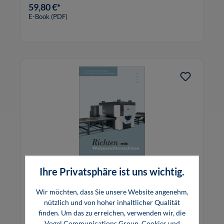
tiefgreifenden, digitalen Veränderung.
59,80 €*
E-Book (PDF)
Ihre Privatsphäre ist uns wichtig.
Richten mit Walzenrichtmaschinen
Wir möchten, dass Sie unsere Website angenehm,
nützlich und von hoher inhaltlicher Qualität
finden. Um das zu erreichen, verwenden wir, die
Vogel Communications Group, Cookies und