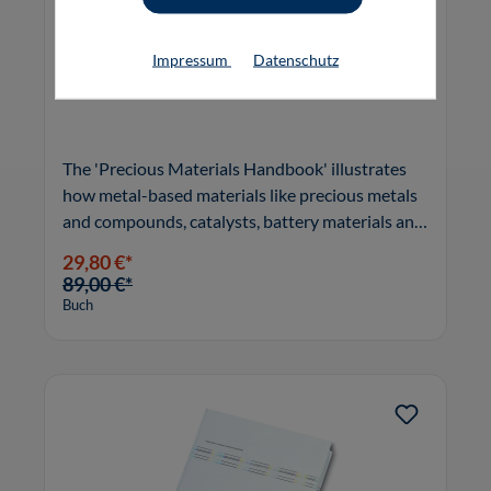
Impressum
Datenschutz
Precious Materials Handbook
The 'Precious Materials Handbook' illustrates
how metal-based materials like precious metals
and compounds, catalysts, battery materials and
materials for solar cells contribute ...
29,80 €*
89,00 €*
Buch