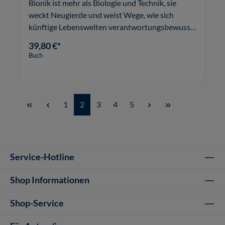
Bionik ist mehr als Biologie und Technik, sie
weckt Neugierde und weist Wege, wie sich
künftige Lebenswelten verantwortungsbewusst
gestalten lassen.
39,80 €*
Buch
Seite
Seite
Seite
Seite
Seite
1
2
3
4
5
Service-Hotline
Shop Informationen
Shop-Service