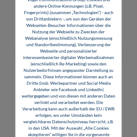
Dieses Buch bringt dem Anwender Theorie und
andere Online-Kennungen (z.B. Pixel,
Praxis des Walzenrichtens in verständlicher
Fingerprints) (zusammen „Technologien“) - auch
Form näher.
von Drittanbietern -, um von den Geräten der
Webseiten-Besucher Informationen über die
29,80 €*
Nutzung der Webseite zu Zwecken der
Buch
Webanalyse (einschließlich Nutzungsmessung
und Standortbestimmung), Verbesserung der
Webseite und personalisierter
interessenbasierter digitaler Werbemaßnahmen
(einschließlich Re-Marketing) sowie den
Nutzerbedürfnissen angepasster Darstellung zu
sammeln. Diese Informationen können auch an
Dritte (insb. Werbepartner und Social Media
Anbieter wie Facebook und LinkedIn)
weitergegeben und von diesen mit anderen Daten
verlinkt und verarbeitet werden. Die
Verarbeitung kann auch außerhalb der EU / EWR
erfolgen, wo unter Umständen kein
vergleichbares Datenschutzniveau herrscht, z.B.
in den USA. Mit der Auswahl „Alle Cookies
akzeptieren“ willigen Sie in die vorgenannte