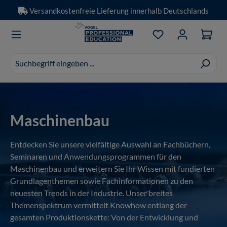
Versandkostenfreie Lieferung innerhalb Deutschlands
Zum Hauptinhalt springen
Du hast 0 Produkt
Suchvorschläge
erscheinen
während
der
Eingabe.
Maschinenbau
Entdecken Sie unsere vielfältige Auswahl an Fachbüchern,
Seminaren und Anwendungsprogrammen für den
Maschinenbau und erweitern Sie Ihr Wissen mit fundierten
Grundlagenthemen sowie Fachinformationen zu den
neuesten Trends in der Industrie. Unser breites
Themenspektrum vermittelt Knowhow entlang der
gesamten Produktionskette: Von der Entwicklung und