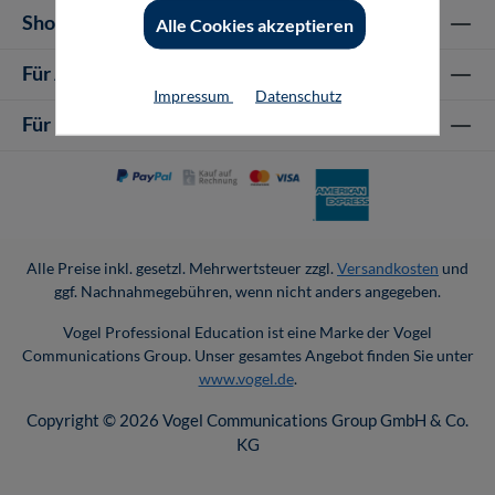
Shop-Service
Alle Cookies akzeptieren
Für Autor-/innen
Impressum
Datenschutz
Für Unternehmen
Alle Preise inkl. gesetzl. Mehrwertsteuer zzgl.
Versandkosten
und
ggf. Nachnahmegebühren, wenn nicht anders angegeben.
Vogel Professional Education ist eine Marke der Vogel
Communications Group. Unser gesamtes Angebot finden Sie unter
www.vogel.de
.
Copyright © 2026 Vogel Communications Group GmbH & Co.
KG