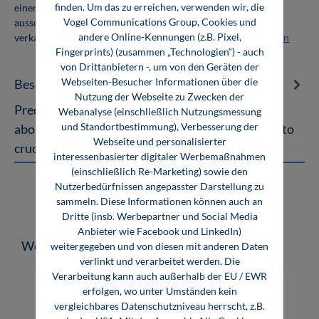
finden. Um das zu erreichen, verwenden wir, die
einer Abnahmemenge von 10 Exemplaren. Die Bücher dürfen
Vogel Communications Group, Cookies und
ausschließlich für den Eigenbedarf genutzt und nicht weiter
andere Online-Kennungen (z.B. Pixel,
verkauft werden. Weitere Informationen unter
Firmenlizenzen
Fingerprints) (zusammen „Technologien“) - auch
von Drittanbietern -, um von den Geräten der
Webseiten-Besucher Informationen über die
Beschreibung
Nutzung der Webseite zu Zwecken der
Precious Materials Handbook A specialised book
Webanalyse (einschließlich Nutzungsmessung
und Standortbestimmung), Verbesserung der
about the contribution of metal-based materials to
Webseite und personalisierter
crucial applications in li…
Mehr
interessenbasierter digitaler Werbemaßnahmen
(einschließlich Re-Marketing) sowie den
Nutzerbedürfnissen angepasster Darstellung zu
sammeln. Diese Informationen können auch an
Dritte (insb. Werbepartner und Social Media
Anbieter wie Facebook und LinkedIn)
Produktgalerie überspringen
Weitere Medien zum Thema
weitergegeben und von diesen mit anderen Daten
verlinkt und verarbeitet werden. Die
Verarbeitung kann auch außerhalb der EU / EWR
erfolgen, wo unter Umständen kein
vergleichbares Datenschutzniveau herrscht, z.B.