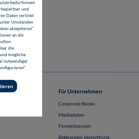
Nutzerbedürfnissen
erbepartner und
en Daten verlinkt
Precious Materials Handbook
o unter Umständen
okies akzeptieren“
ionen an die
29,80 €*
Button
89,00 €*
ber die
 und mögliche
Buch
nal notwendige)
onfigurieren“.
tieren
Autor-/innen
Für Unternehmen
buch publizieren
Corporate Books
Mediadaten
Firmenlizenzen
Referenten-Vermittlung