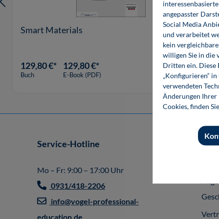
interessenbasiert
angepasster Darst
Social Media Anbi
Smart Materials
und verarbeitet w
kein vergleichbare
willigen Sie in d
129,80 €*
129,80 €*
Dritten ein. Diese
„Konfigurieren“ i
Buch
E-Book (PDF)
verwendeten Techn
Änderungen Ihrer E
Cookies, finden Si
Kon
Service-Hotline
Shop
Impr
Mo – Fr: 9:00 – 17:00 Uhr
Allg
0931/418-2206
Gesc
info@vogel-professional-
Vert
education.de