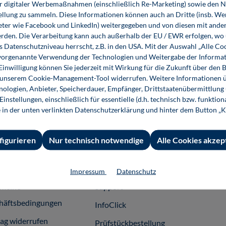
er digitaler Werbemaßnahmen (einschließlich Re-Marketing) sowie den 
ellung zu sammeln. Diese Informationen können auch an Dritte (insb. W
eter wie Facebook und LinkedIn) weitergegeben und von diesen mit ander
Nachhaltig erfolgreich
erden. Die Verarbeitung kann auch außerhalb der EU / EWR erfolgen, w
s Datenschutzniveau herrscht, z.B. in den USA. Mit der Auswahl „Alle Co
ie vorgenannte Verwendung der Technologien und Weitergabe der Informat
34,80 €*
34,80 €*
 Einwilligung können Sie jederzeit mit Wirkung für die Zukunft über den 
n unserem Cookie-Management-Tool widerrufen. Weitere Informationen ü
Buch
E-Book (PDF)
ologien, Anbieter, Speicherdauer, Empfänger, Drittstaatenübermittlung
instellungen, einschließlich für essentielle (d.h. technisch bzw. funktio
e in der unten verlinkten Datenschutzerklärung und hinter dem Button „K
figurieren
Nur technisch notwendige
Alle Cookies akzep
 Informationen
Shop-Service
Für 
essum
Ansprechpartner
Fach
Impressum
Datenschutz
emeine
Support
häftsbedingungen
InfoClick
rag widerrufen
Prüfstückbestellung