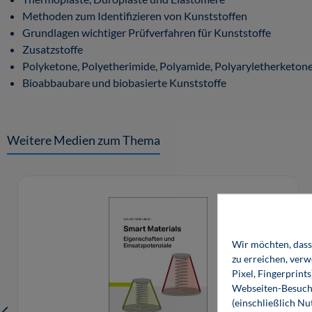
Methoden zum Identifizieren von Kunststoffen
Grundlagen wichtiger Prüfverfahren für Kunststoffe
Zusatzstoffe
Polyketone, Polyetherimide, Polyamide, Polyaryletherketon
Bioabbaubare und biobasierte Kunststoffe
Weitere Medien zum Thema
Produktgalerie überspringen
Wir möchten, dass 
zu erreichen, ver
Pixel, Fingerprint
Webseiten-Besuche
(einschließlich N