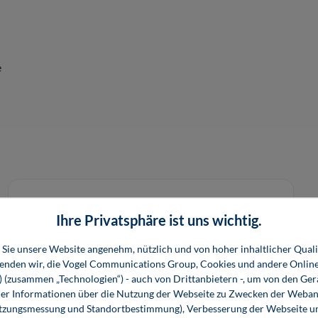
e
Ihre Privatsphäre ist uns wichtig.
Sie unsere Website angenehm, nützlich und von hoher inhaltlicher Quali
wenden wir, die Vogel Communications Group, Cookies und andere Onlin
s) (zusammen „Technologien“) - auch von Drittanbietern -, um von den Ger
r Informationen über die Nutzung der Webseite zu Zwecken der Weban
utzungsmessung und Standortbestimmung), Verbesserung der Webseite un