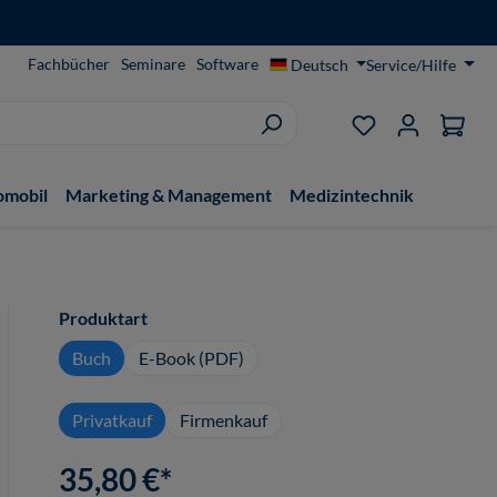
Fachbücher
Seminare
Software
Deutsch
Service/Hilfe
Du hast 0 Produ
omobil
Marketing & Management
Medizintechnik
auswählen
Produktart
Buch
E-Book (PDF)
Privatkauf
Firmenkauf
35,80 €*