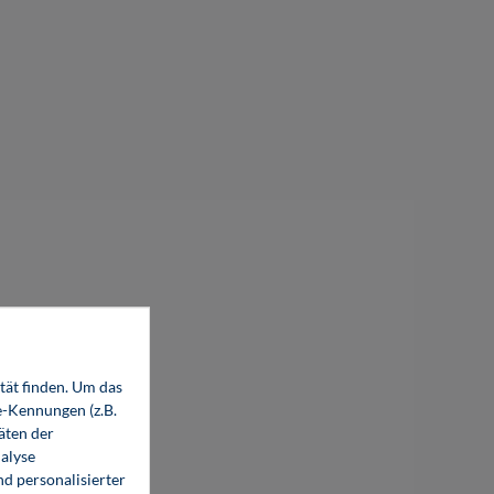
%
tät finden. Um das
e-Kennungen (z.B.
äten der
alyse
d personalisierter