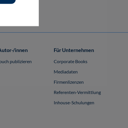
29,80 €*
89,00 €*
Buch
Autor-/innen
Für Unternehmen
buch publizieren
Corporate Books
Mediadaten
Firmenlizenzen
Referenten-Vermittlung
Inhouse-Schulungen