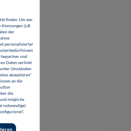
tät finden. Um das
e-Kennungen (z.B.
äten der
alyse
d personalisierter
Nutzerbedürfnissen
%
erbepartner und
en Daten verlinkt
o unter Umständen
okies akzeptieren“
ionen an die
Button
ber die
 und mögliche
nal notwendige)
onfigurieren“.
Precious Materials Handbook
tieren