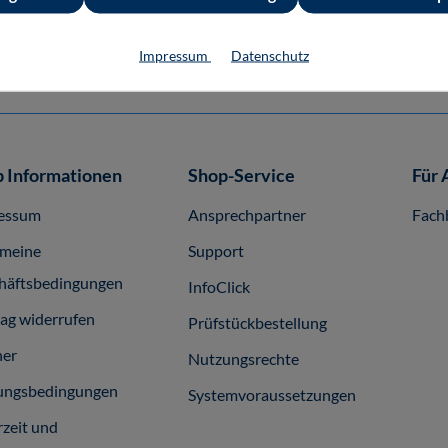
129,80 €*
129,80 €*
Buch
E-Book (PDF)
Impressum
Datenschutz
 Informationen
Shop-Service
Für 
essum
Ansprechpartner
Fach
emeine
Support
häftsbedingungen
InfoClick
rag widerrufen
Prüfstückbestellung
ner
Nutzungsrechte
ungsbedingungen
Systemvoraussetzungen
rzeit und