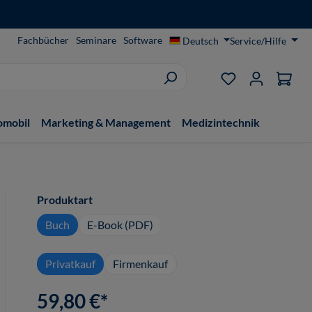
Fachbücher
Seminare
Software
Deutsch
Service/Hilfe
Du hast 0 Produ
omobil
Marketing & Management
Medizintechnik
auswählen
Produktart
Buch
E-Book (PDF)
Privatkauf
Firmenkauf
59,80 €*