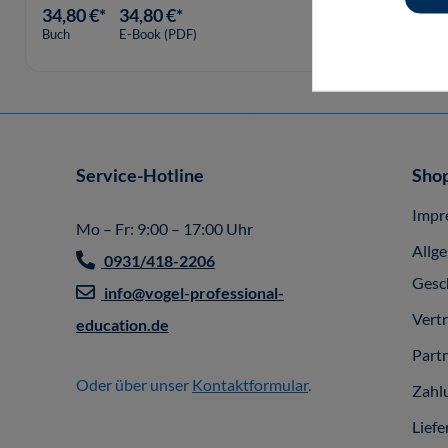
34,80 €*
34,80 €*
Buch
E-Book (PDF)
Service-Hotline
Shop
Impr
Mo – Fr: 9:00 – 17:00 Uhr
Allg
0931/418-2206
Gesc
info@vogel-professional-
Vert
education.de
Part
Oder über unser
Kontaktformular
.
Zahl
Liefe