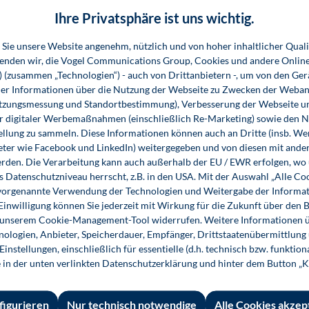
 Technologie für explizite Anforderungen ausgewählt werden.
Ihre Privatsphäre ist uns wichtig.
Sie unsere Website angenehm, nützlich und von hoher inhaltlicher Quali
wenden wir, die Vogel Communications Group, Cookies und andere Onlin
s) (zusammen „Technologien“) - auch von Drittanbietern -, um von den Ger
r Informationen über die Nutzung der Webseite zu Zwecken der Weban
utzungsmessung und Standortbestimmung), Verbesserung der Webseite un
er digitaler Werbemaßnahmen (einschließlich Re-Marketing) sowie den 
ellung zu sammeln. Diese Informationen können auch an Dritte (insb. W
eter wie Facebook und LinkedIn) weitergegeben und von diesen mit ander
erden. Die Verarbeitung kann auch außerhalb der EU / EWR erfolgen, w
s Datenschutzniveau herrscht, z.B. in den USA. Mit der Auswahl „Alle Co
ie vorgenannte Verwendung der Technologien und Weitergabe der Informat
 Einwilligung können Sie jederzeit mit Wirkung für die Zukunft über den 
n unserem Cookie-Management-Tool widerrufen. Weitere Informationen ü
ologien, Anbieter, Speicherdauer, Empfänger, Drittstaatenübermittlung
instellungen, einschließlich für essentielle (d.h. technisch bzw. funktio
e in der unten verlinkten Datenschutzerklärung und hinter dem Button „K
Smart Materials
figurieren
Nur technisch notwendige
Alle Cookies akzep