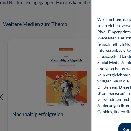
und Nachteile eingegangen. Hieraus kann die jeweils geeignetste
Wir möchten, dass 
Weitere Medien zum Thema
zu erreichen, ver
Pixel, Fingerprint
Webseiten-Besuche
Produktgalerie überspringen
(einschließlich N
interessenbasiert
angepasster Darst
Social Media Anbi
und verarbeitet w
kein vergleichbare
willigen Sie in d
Dritten ein. Diese
„Konfigurieren“ i
verwendeten Techn
Änderungen Ihrer E
Cookies, finden Si
Nachhaltig erfolgreich
Kon