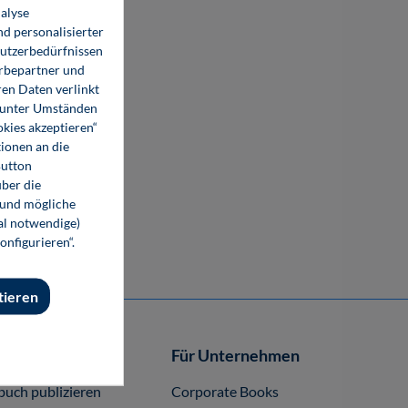
alyse
d personalisierter
Nutzerbedürfnissen
erbepartner und
en Daten verlinkt
o unter Umständen
okies akzeptieren“
ionen an die
Button
ber die
 und mögliche
nal notwendige)
onfigurieren“.
tieren
Autor-/innen
Für Unternehmen
buch publizieren
Corporate Books