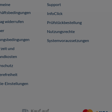
emeine
Support
häftsbedingungen
InfoClick
rag widerrufen
Prüfstückbestellung
ner
Nutzungsrechte
ungsbedingungen
Systemvoraussetzungen
rzeit und
andkosten
nschutz
erefreiheit
ie-Einstellungen