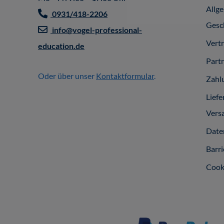
Allg
0931/418-2206
Gesc
info@vogel-professional-
Vert
education.de
Part
Oder über unser
Kontaktformular
.
Zahl
Liefe
Vers
Date
Barri
Cook