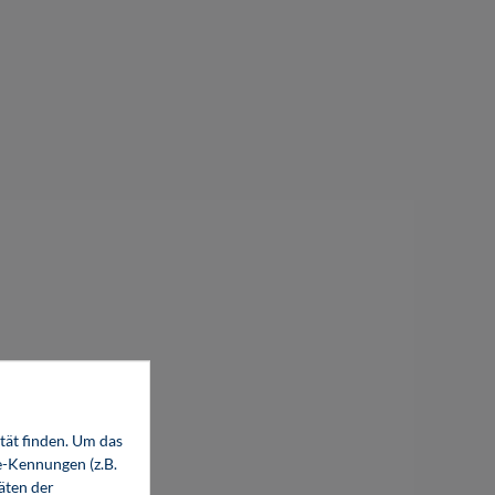
tät finden. Um das
e-Kennungen (z.B.
äten der