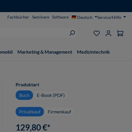
Fachbücher
Seminare
Software
Deutsch
Service/Hilfe
Du hast 0 Produ
omobil
Marketing & Management
Medizintechnik
auswählen
Produktart
Buch
E-Book (PDF)
Privatkauf
Firmenkauf
129,80 €*