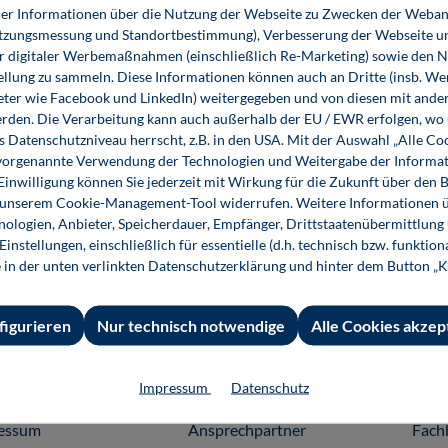
r Informationen über die Nutzung der Webseite zu Zwecken der Weban
utzungsmessung und Standortbestimmung), Verbesserung der Webseite un
er digitaler Werbemaßnahmen (einschließlich Re-Marketing) sowie den 
ellung zu sammeln. Diese Informationen können auch an Dritte (insb. W
eter wie Facebook und LinkedIn) weitergegeben und von diesen mit ander
erden. Die Verarbeitung kann auch außerhalb der EU / EWR erfolgen, w
s Datenschutzniveau herrscht, z.B. in den USA. Mit der Auswahl „Alle Co
ie vorgenannte Verwendung der Technologien und Weitergabe der Informat
 Einwilligung können Sie jederzeit mit Wirkung für die Zukunft über den 
n unserem Cookie-Management-Tool widerrufen. Weitere Informationen ü
ologien, Anbieter, Speicherdauer, Empfänger, Drittstaatenübermittlung
instellungen, einschließlich für essentielle (d.h. technisch bzw. funktio
e in der unten verlinkten Datenschutzerklärung und hinter dem Button „K
figurieren
Nur technisch notwendige
Alle Cookies akzep
Impressum
Datenschutz
 Informationen
Shop-Service
Für 
essum
Ansprechpartner
Fach