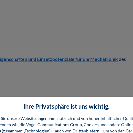
Eigenschaften und Einsatzpotenziale für die Mechatronik
des
Ihre Privatsphäre ist uns wichtig.
Sie unsere Website angenehm, nützlich und von hoher inhaltlicher Quali
wenden wir, die Vogel Communications Group, Cookies und andere Onlin
s) (zusammen „Technologien“) - auch von Drittanbietern -, um von den Ger