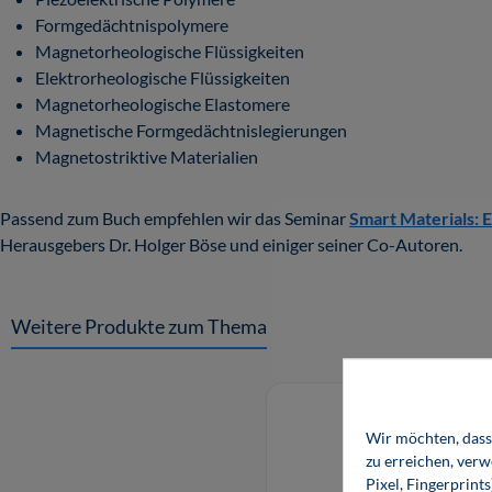
Formgedächtnispolymere
Magnetorheologische Flüssigkeiten
Elektrorheologische Flüssigkeiten
Magnetorheologische Elastomere
Magnetische Formgedächtnislegierungen
Magnetostriktive Materialien
Passend zum Buch empfehlen wir das Seminar
Smart Materials: 
Herausgebers Dr. Holger Böse und einiger seiner Co-Autoren.
Weitere Produkte zum Thema
Produktgalerie überspringen
Wir möchten, dass 
zu erreichen, ver
Pixel, Fingerprint