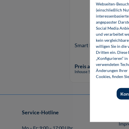
Webseiten-Besuche
(einschließlich N
interessenbasiert
angepasster Darst
Social Media Anbi
und verarbeitet w
kein vergleichbare
Smart Materials
willigen Sie in d
Dritten ein. Diese
„Konfigurieren“ i
verwendeten Techn
Preis auf Anfrage
Änderungen Ihrer E
Inhouse Seminar
Cookies, finden Si
Kon
Service-Hotline
Shop
Impr
Mo – Fr: 9:00 – 17:00 Uhr