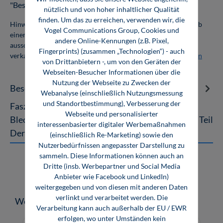
"Bestellungen".
nützlich und von hoher inhaltlicher Qualität
finden. Um das zu erreichen, verwenden wir, die
Hinweis: Als Firmenkunde erhalten Sie einen Mengenrabatt ab
Vogel Communications Group, Cookies und
einer Abnahmemenge von 10 Exemplaren. Die Bücher dürfen
andere Online-Kennungen (z.B. Pixel,
ausschließlich für den Eigenbedarf genutzt und nicht weiter
Fingerprints) (zusammen „Technologien“) - auch
verkauft werden. Weitere Informationen unter
Firmenlizenzen
von Drittanbietern -, um von den Geräten der
Webseiten-Besucher Informationen über die
Nutzung der Webseite zu Zwecken der
Beschreibung
Webanalyse (einschließlich Nutzungsmessung
und Standortbestimmung), Verbesserung der
Faszination Blech Ein Fachbuch zur
Webseite und personalisierter
Blechbearbeitung – von der Idee bis zum fertigen Teil
interessenbasierter digitaler Werbemaßnahmen
Der Titel sagt es, das Buch belegt…
Mehr
(einschließlich Re-Marketing) sowie den
Nutzerbedürfnissen angepasster Darstellung zu
sammeln. Diese Informationen können auch an
Dritte (insb. Werbepartner und Social Media
Anbieter wie Facebook und LinkedIn)
weitergegeben und von diesen mit anderen Daten
verlinkt und verarbeitet werden. Die
Produktgalerie überspringen
Weitere Medien zum Thema
Verarbeitung kann auch außerhalb der EU / EWR
erfolgen, wo unter Umständen kein