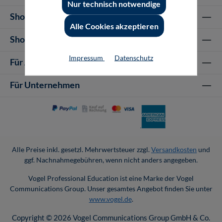
Nur technisch notwendige
Shop Informationen
Alle Cookies akzeptieren
Shop-Service
Impressum
Datenschutz
Für Autor-/innen
Für Unternehmen
Alle Preise inkl. gesetzl. Mehrwertsteuer zzgl.
Versandkosten
und
ggf. Nachnahmegebühren, wenn nicht anders angegeben.
Vogel Professional Education ist eine Marke der Vogel
Communications Group. Unser gesamtes Angebot finden Sie unter
www.vogel.de
.
Copyright © 2026 Vogel Communications Group GmbH & Co.