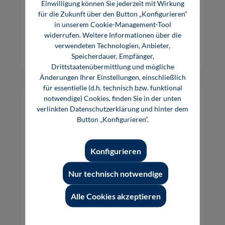
wird das Vorgehen bei Planung und Kalkulation
Einwilligung können Sie jederzeit mit Wirkung
für die Zukunft über den Button „Konfigurieren“
gezeigt. Die Beispiel-Projekte sind ein wertvolles
in unserem Cookie-Management-Tool
Hilfsmittel für Meisterschüler und
34,80 €*
34,80 €*
widerrufen. Weitere Informationen über die
Elektromeister.
Buch
E-Book (PDF)
verwendeten Technologien, Anbieter,
Speicherdauer, Empfänger,
Drittstaatenübermittlung und mögliche
Änderungen Ihrer Einstellungen, einschließlich
für essentielle (d.h. technisch bzw. funktional
notwendige) Cookies, finden Sie in der unten
verlinkten Datenschutzerklärung und hinter dem
Button „Konfigurieren“.
Konfigurieren
Nur technisch notwendige
Alle Cookies akzeptieren
EIB/KNX-Projekte