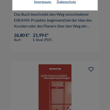
Impressum
Datenschutz
Das Buch beschreibt den Weg verschiedener
EIB/KNX-Projekte, beginnend bei der Idee des
Kunden oder des Planers über den Weg der
Ausschreibung bis hin zur Abnahme.
26,80 €*
21,99 €*
Buch
E-Book (PDF)