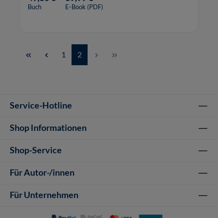
Modernisierung, Umbau und Wartung
Buch
E-Book (PDF)
betrachtet.
Seite
Seite
1
2
Service-Hotline
Shop Informationen
Shop-Service
Für Autor-/innen
Für Unternehmen