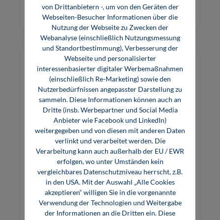
von Drittanbietern -, um von den Geräten der
Buch
E-Book (PDF)
Webseiten-Besucher Informationen über die
Nutzung der Webseite zu Zwecken der
Webanalyse (einschließlich Nutzungsmessung
und Standortbestimmung), Verbesserung der
Webseite und personalisierter
interessenbasierter digitaler Werbemaßnahmen
(einschließlich Re-Marketing) sowie den
Nutzerbedürfnissen angepasster Darstellung zu
sammeln. Diese Informationen können auch an
Dritte (insb. Werbepartner und Social Media
Anbieter wie Facebook und LinkedIn)
weitergegeben und von diesen mit anderen Daten
verlinkt und verarbeitet werden. Die
Verarbeitung kann auch außerhalb der EU / EWR
erfolgen, wo unter Umständen kein
vergleichbares Datenschutzniveau herrscht, z.B.
Elektro-Installationen planen und
in den USA. Mit der Auswahl „Alle Cookies
kalkulieren
akzeptieren“ willigen Sie in die vorgenannte
Verwendung der Technologien und Weitergabe
Für einfache bis hin zu komplexen Projekten
der Informationen an die Dritten ein. Diese