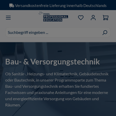
Versandkostenfreie Lieferung innerhalb Deutschlands
Zum Hauptinhalt springen
Du hast 0 Produkt
Suchvorschläge
erscheinen
während
der
Eingabe.
Bau- & Versorgungstechnik
Ob Sanitär-, Heizungs- und Klimatechnik, Gebäudetechnik
oder Bautechnik, in unserer Programmsparte zum Thema
Bau- und Versorgungstechnik erhalten Sie fundiertes
Fachwissen und praxisnahe Anleitungen für eine moderne
und energieeffiziente Versorgung von Gebäuden und
Räumen.