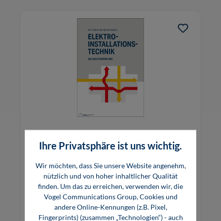
Elektroinstallationstechnik
Ihre Privatsphäre ist uns wichtig.
Wir möchten, dass Sie unsere Website angenehm,
Das Buch mit allen relevanten Prüfungsthemen
nützlich und von hoher inhaltlicher Qualität
finden. Um das zu erreichen, verwenden wir, die
für die Vorbereitung auf die Meisterprüfung in
Vogel Communications Group, Cookies und
der Elektrotechnik – jetzt in vollständig
andere Online-Kennungen (z.B. Pixel,
überarbeiteter Version.
45,80 €*
45,80 €*
Fingerprints) (zusammen „Technologien“) - auch