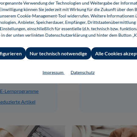
ie vorgenannte Verwendung der Technologien und Weitergabe der Informat
 Einwilligung können Sie jederzeit mit Wirkung für die Zukunft über den 
n unserem Cookie-Management-Tool widerrufen. Weitere Informationen ü
ologien, Anbieter, Speicherdauer, Empfänger, Drittstaatenübermittlung
lektrotechnik
Elektronik
instellungen, einschließlich für essentielle (d.h. technisch bzw. funktio
e in der unten verlinkten Datenschutzerklärung und hinter dem Button „K
Grundlagen
Grundlagen
Automatisierung
Management
figurieren
Nur technisch notwendige
Alle Cookies akzep
Antriebstechnik
Softwareentwickl
Energietechnik
Hardwareentwickl
Impressum
Datenschutz
Elektrohandwerk
Reduzierte Artik
E-Lernprogramme
eduzierte Artikel