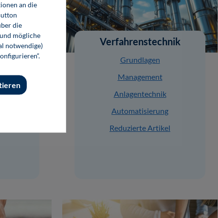
ionen an die
Button
ber die
 und mögliche
Verfahrenstechnik
nal notwendige)
onfigurieren“.
Grundlagen
Management
tieren
ung
Anlagentechnik
ung
Automatisierung
el
Reduzierte Artikel