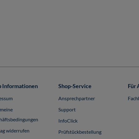
 Informationen
Shop-Service
Für 
essum
Ansprechpartner
Fach
emeine
Support
häftsbedingungen
InfoClick
rag widerrufen
Prüfstückbestellung