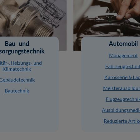
Bau- und
Automobil
sorgungstechnik
Management
itär-, Heizungs- und
Fahrzeugtechni
Klimatechnik
Karosserie & La
Gebäudetechnik
Meisterausbildu
Bautechnik
Flugzeugtechni
Ausbildungsmedi
Reduzierte Artik