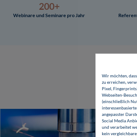
200+
Webinare und Seminare pro Jahr
Referen
Wir möchten, dass 
zu erreichen, ver
Pixel, Fingerprint
Webseiten-Besuche
(einschließlich N
interessenbasiert
angepasster Darst
Social Media Anbi
und verarbeitet w
kein vergleichbare