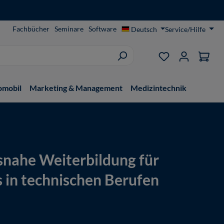
Fachbücher
Seminare
Software
Deutsch
Service/Hilfe
Du hast 0 Produ
omobil
Marketing & Management
Medizintechnik
snahe Weiterbildung für
s in technischen Berufen