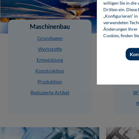
willigen Sie in d
Dritten ein. Diese
„Konfigurieren“ i
verwendeten Techn
Maschinenbau
E
Änderungen Ihrer E
Cookies, finden Si
Grundlagen
Werkstoffe
Kon
Entwicklung
Konstruktion
Produktion
Reduzierte Artikel
BF
R