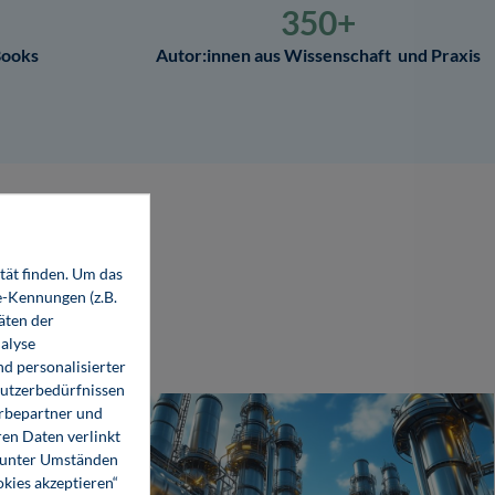
350+
Books
Autor:innen aus Wissenschaft ­ und Praxis
tät finden. Um das
e-Kennungen (z.B.
äten der
alyse
d personalisierter
Nutzerbedürfnissen
erbepartner und
en Daten verlinkt
o unter Umständen
okies akzeptieren“