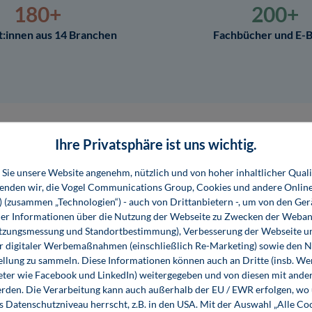
180+
200+
t:innen aus 14 Branchen
Fachbücher und E-
Ihre Privatsphäre ist uns wichtig.
Sie unsere Website angenehm, nützlich und von hoher inhaltlicher Quali
wenden wir, die Vogel Communications Group, Cookies und andere Onlin
Themen
s) (zusammen „Technologien“) - auch von Drittanbietern -, um von den Ger
r Informationen über die Nutzung der Webseite zu Zwecken der Weban
utzungsmessung und Standortbestimmung), Verbesserung der Webseite un
er digitaler Werbemaßnahmen (einschließlich Re-Marketing) sowie den 
ellung zu sammeln. Diese Informationen können auch an Dritte (insb. W
eter wie Facebook und LinkedIn) weitergegeben und von diesen mit ander
erden. Die Verarbeitung kann auch außerhalb der EU / EWR erfolgen, w
s Datenschutzniveau herrscht, z.B. in den USA. Mit der Auswahl „Alle Co